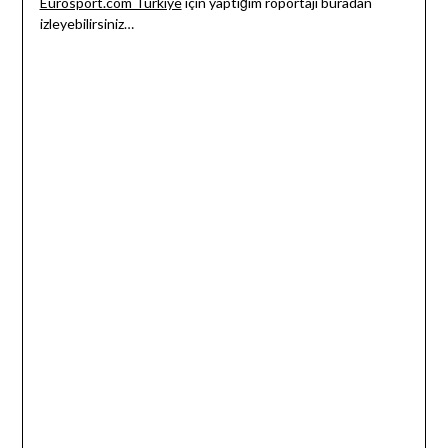
Eurosport.com Türkiye
için yaptığım röportajı buradan
izleyebilirsiniz…