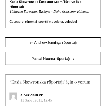
Kasia Skowronska Eurosport.com Türkiye özel
röportajı
Yükleyen
EurosportTurkiye
. –
Daha fazla spor videosu.
Category:
röportaj
,
sportif meseleler
,
voleybol
Yazı
← Andrew Jennings röportajı
gezinmesi
Pascal Nouma röportajı →
“
Kasia Skowronska röportajı
” için 0 yorum
alper
dedi ki:
11 Şubat 2011, 12:45