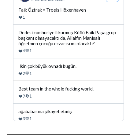
Profilini
Gor
Bluesky'da
Faik Öztrak = Troels Höxenhaven
Dağhan
❤️
1
Irak
tarafindan
yazilan
Bluesky'da
Dedesi cumhuriyeti kurmuş Küflü Faik Paşa grup
gonderiyi
Dağhan
başkanı olmayacaktı da, Allah'ın Manisalı
goruntule
Irak
öğretmen çocuğu eczacısı mı olacaktı?
tarafindan
❤️
💬
4
1
yazilan
gonderiyi
goruntule
Bluesky'da
İlkin çok büyük oynadı bugün.
Dağhan
❤️
💬
2
1
Irak
tarafindan
yazilan
Bluesky'da
Best team in the whole fucking world.
gonderiyi
Dağhan
❤️
🔄
9
1
goruntule
Irak
tarafindan
yazilan
Bluesky'da
ağababasına şikayet etmiş
gonderiyi
Dağhan
❤️
💬
3
1
goruntule
Irak
tarafindan
yazilan