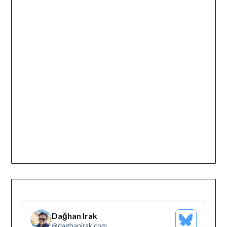
Dağhan Irak
Bluesky
@
daghanirak.com