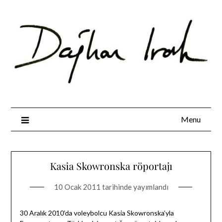
Skip
to
content
Menu
Kasia Skowronska röportajı
10 Ocak 2011
tarihinde yayımlandı
30 Aralık 2010’da voleybolcu Kasia Skowronska’yla