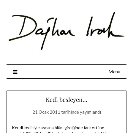
Skip
to
content
Menu
Kedi besleyen…
21 Ocak 2011
tarihinde yayımlandı
Kendi kedisiyle arasına ölüm girdiğinde fark etti ne