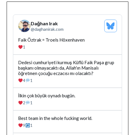
Dağhan Irak
Bluesky
@
daghanirak.com
Profilini
Gor
Bluesky'da
Faik Öztrak = Troels Höxenhaven
Dağhan
1
Irak
tarafindan
yazilan
Bluesky'da
Dedesi cumhuriyeti kurmuş Küflü Faik Paşa grup
gonderiyi
Dağhan
başkanı olmayacaktı da, Allah'ın Manisalı
goruntule
Irak
öğretmen çocuğu eczacısı mı olacaktı?
tarafindan
4
1
yazilan
gonderiyi
goruntule
Bluesky'da
İlkin çok büyük oynadı bugün.
Dağhan
2
1
Irak
tarafindan
yazilan
Bluesky'da
Best team in the whole fucking world.
gonderiyi
Dağhan
9
1
goruntule
Irak
tarafindan