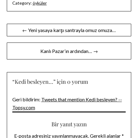
Category:
öyküler
Yazı
← Yeni yasaya karşı santrayla omuz omuza…
gezinmesi
Kanlı Pazar’ın ardından… →
“
Kedi besleyen…
” için 0 yorum
Geri bildirim:
Tweets that mention Kedi besleyen? --
Topsy.com
Bir yanıt yazın
E-posta adresiniz yayınlanmayacak.
Gerekli alanlar
*