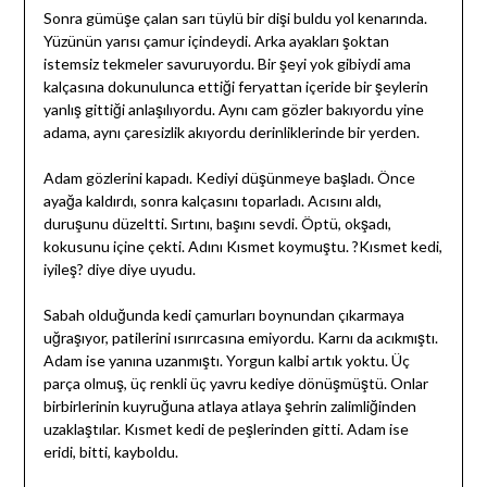
Sonra gümüşe çalan sarı tüylü bir dişi buldu yol kenarında.
Yüzünün yarısı çamur içindeydi. Arka ayakları şoktan
istemsiz tekmeler savuruyordu. Bir şeyi yok gibiydi ama
kalçasına dokunulunca ettiği feryattan içeride bir şeylerin
yanlış gittiği anlaşılıyordu. Aynı cam gözler bakıyordu yine
adama, aynı çaresizlik akıyordu derinliklerinde bir yerden.
Adam gözlerini kapadı. Kediyi düşünmeye başladı. Önce
ayağa kaldırdı, sonra kalçasını toparladı. Acısını aldı,
duruşunu düzeltti. Sırtını, başını sevdi. Öptü, okşadı,
kokusunu içine çekti. Adını Kısmet koymuştu. ?Kısmet kedi,
iyileş? diye diye uyudu.
Sabah olduğunda kedi çamurları boynundan çıkarmaya
uğraşıyor, patilerini ısırırcasına emiyordu. Karnı da acıkmıştı.
Adam ise yanına uzanmıştı. Yorgun kalbi artık yoktu. Üç
parça olmuş, üç renkli üç yavru kediye dönüşmüştü. Onlar
birbirlerinin kuyruğuna atlaya atlaya şehrin zalimliğinden
uzaklaştılar. Kısmet kedi de peşlerinden gitti. Adam ise
eridi, bitti, kayboldu.