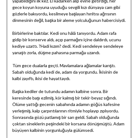
yapabildiğini ilk kez. El kadarken alıp evine getirdiği, her
gece koyun koyuna uyuduğu sevgili kızı dünyaya cam gibi
gözlerle bakıyordu, kesilmeye başlayan hırıltısı ağrısının
dinmesinin değil, başka bir aleme yolculuğunun habercisiydi.
Birbirlerine baktılar. Kedi onu hâlâ tanıyordu. Adam rafa
gidip bir konserve aldı, açıp parmağını içine daldırdı, ucunu
kediye uzattı. ?Hadi kızım? dedi. Kedi sendeleye sendeleye
yanaştı zorla, düşme pahasına parmağa uzandı.
Tüm gece dualarla geçti. Mavlamalara ağlamalar karıştı.
Sabah olduğunda kedi de, adam da yorgundu. İkisinin de
kalbi zayıftı, ikisi de hayattaydı.
Başka kediler de tutundu adamın kalbine sonra. Bir
keresinde başı ezilmiş, kör kalmış bir tekir-beyaz sığındı.
Ölüme yattığı gecenin sabahında adamın göğüs kafesine
yerleşmiş, kalp çarpıntılarının ritmiyle hoplayıp zıplıyordu.
Sonrasında gözü patlamış bir sarı geldi. Sabah olduğunda
çoktan sineklerin peşindeki bir korsana dönüşmüştü. Adam
büyüyen kalbinin yorgunluğuyla gülümsedi.