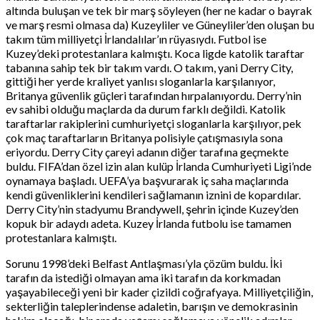
altında buluşan ve tek bir marş söyleyen (her ne kadar o bayrak
ve marş resmi olmasa da) Kuzeyliler ve Güneyliler’den oluşan bu
takım tüm milliyetçi İrlandalılar’ın rüyasıydı. Futbol ise
Kuzey’deki protestanlara kalmıştı. Koca ligde katolik taraftar
tabanına sahip tek bir takım vardı. O takım, yani Derry City,
gittiği her yerde kraliyet yanlısı sloganlarla karşılanıyor,
Britanya güvenlik güçleri tarafından hırpalanıyordu. Derry’nin
ev sahibi olduğu maçlarda da durum farklı değildi. Katolik
taraftarlar rakiplerini cumhuriyetçi sloganlarla karşılıyor, pek
çok maç taraftarların Britanya polisiyle çatışmasıyla sona
eriyordu. Derry City çareyi adanın diğer tarafına geçmekte
buldu. FIFA’dan özel izin alan kulüp İrlanda Cumhuriyeti Ligi’nde
oynamaya başladı. UEFA’ya başvurarak iç saha maçlarında
kendi güvenliklerini kendileri sağlamanın iznini de kopardılar.
Derry City’nin stadyumu Brandywell, şehrin içinde Kuzey’den
kopuk bir adaydı adeta. Kuzey İrlanda futbolu ise tamamen
protestanlara kalmıştı.
Sorunu 1998’deki Belfast Antlaşması’yla çözüm buldu. İki
tarafın da istediği olmayan ama iki tarafın da korkmadan
yaşayabileceği yeni bir kader çizildi coğrafyaya. Milliyetçiliğin,
sekterliğin taleplerindense adaletin, barışın ve demokrasinin