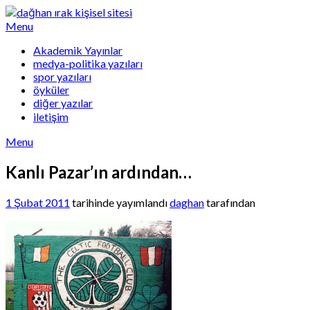
Skip
to
Menu
content
Akademik Yayınlar
medya-politika yazıları
spor yazıları
öyküler
diğer yazılar
iletişim
Menu
Kanlı Pazar’ın ardından…
1 Şubat 2011
tarihinde yayımlandı
daghan
tarafından