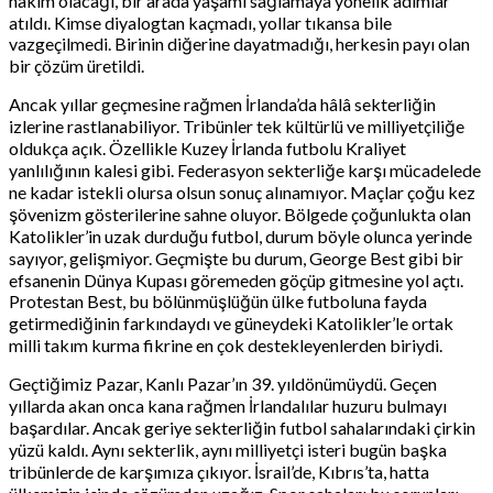
hakim olacağı, bir arada yaşamı sağlamaya yönelik adımlar
atıldı. Kimse diyalogtan kaçmadı, yollar tıkansa bile
vazgeçilmedi. Birinin diğerine dayatmadığı, herkesin payı olan
bir çözüm üretildi.
Ancak yıllar geçmesine rağmen İrlanda’da hâlâ sekterliğin
izlerine rastlanabiliyor. Tribünler tek kültürlü ve milliyetçiliğe
oldukça açık. Özellikle Kuzey İrlanda futbolu Kraliyet
yanlılığının kalesi gibi. Federasyon sekterliğe karşı mücadelede
ne kadar istekli olursa olsun sonuç alınamıyor. Maçlar çoğu kez
şövenizm gösterilerine sahne oluyor. Bölgede çoğunlukta olan
Katolikler’in uzak durduğu futbol, durum böyle olunca yerinde
sayıyor, gelişmiyor. Geçmişte bu durum, George Best gibi bir
efsanenin Dünya Kupası göremeden göçüp gitmesine yol açtı.
Protestan Best, bu bölünmüşlüğün ülke futboluna fayda
getirmediğinin farkındaydı ve güneydeki Katolikler’le ortak
milli takım kurma fikrine en çok destekleyenlerden biriydi.
Geçtiğimiz Pazar, Kanlı Pazar’ın 39. yıldönümüydü. Geçen
yıllarda akan onca kana rağmen İrlandalılar huzuru bulmayı
başardılar. Ancak geriye sekterliğin futbol sahalarındaki çirkin
yüzü kaldı. Aynı sekterlik, aynı milliyetçi isteri bugün başka
tribünlerde de karşımıza çıkıyor. İsrail’de, Kıbrıs’ta, hatta