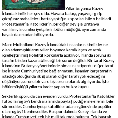
Yıllar boyunca Kuzey
İrlanda kimlik her şey oldu. Hayata bakışı, yaşayışı, girip
çıktığınız mahalleleri, hatta yaptığınız sporları bile o belirledi.
Protestanlar’la Katolikler’in, bir diğer deyişle Britanya
yanlılarıyla cumhuriyetçilerin bölünmüşlüğü, aynı zamanda
hayatı da ortadan bölüyordu.
Marc Mulholland, Kuzey İrlanda’daki insanların kimliklerine
olan adanmışlıklarını yıllar boyunca kemikleşen ve artık
içselleştirilmiş kolektif korkularla açıklıyor. İrlanda sorunu iki
tarafın birden kazanabileceği bir sorun değildi. Bir taraf Kuzey
İrlanda’nın Britanya yönetiminde olmasını istiyordu, diğer taraf
ise İrlanda Cumhuriyeti’ne bağlanmasını. İnsanlar karşı tarafın
istediği olduğunda ilk iş olarak diğer tarafı yok edeceğini
düşünüyor, sorunu bir varoluş sorunu olarak algılıyordu. İşte
bölünmüşlüğü yıllarca kader yapan bu korkuydu.
Sekterlik sporu da can evinden vurdu. Protestanlar’la Katolikler
futbolla rugby’i kendi aralarında paylaşıp, diğerine ellerini bile
sürmediler. Cumhuriyetçi katolikler adanın güneyinde popüler
olan rugby’i benimsediler. Bu spor dalında Kuzey İrlanda ve
İrlanda Cumhuriyeti tek bir milli takımda buluştu. Tek bayrak