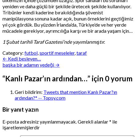
ülkemizin içinde çözümden uzağız. Spor sahaları bu sorunları
yeniden ve daha güçlü bir şekilde üretecek şekilde kullanılıyor.
Tribünler kendi kaderine bırakıldığında şövenist
manipülasyona sonuna kadar açık, bunun örneklerini geçtiğimiz
yıl çok gördük. Bu yüzden İrlanda’da, Türkiye’de ve her yerde
mücadele gerekiyor, ayrımcılığa karşı ve bir arada yaşam için…
1 Şubat tarihli Taraf Gazetesi’nde yayımlanmıştır.
Category:
futbol
,
sportif meseleler
,
taraf
Yazı
← Kedi besleyen…
başka bir adamın yedeği →
gezinmesi
“
Kanlı Pazar’ın ardından…
” için 0 yorum
Geri bildirim:
Tweets that mention Kanlı Pazar?ın
ardından?* -- Topsy.com
Bir yanıt yazın
E-posta adresiniz yayınlanmayacak.
Gerekli alanlar
*
ile
işaretlenmişlerdir