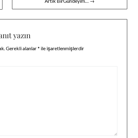
Artık BirGün’deyim… →
anıt yazın
ak.
Gerekli alanlar
*
ile işaretlenmişlerdir