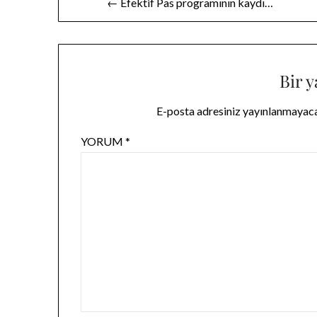
← Efektif Pas programının kaydı…
gezinmesi
Bir y
E-posta adresiniz yayınlanmayac
YORUM
*