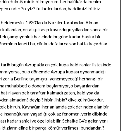
rdürebilmiş midir bilmiyorum, her halükârda benim
en ender ?reyiz? futbolculardan, haddimizi biliriz.
beklemesin. 1930’larda Naziler tarafından Alman
 kullanılan, ortalığı kasıp kavurduğu yıllardan sonra bir
i tek şampiyonluk haricinde bugüne kadar başka bir
minin laneti bu, çünkü defalarca son hafta kaçırdılar
 tarih bugün Avrupa’da en çok kupa kaldıranlar listesinde
ş anmıyorsa, bu o dönemde Avrupa kupası oynanmadığı
yi zorla Berlin’e taşımıştı- yenemeyeceği herhangi bir
ıma muhabbeti o dönem başlamıyor, o başarılardan
 hatırlayan pek taraftar kalmadı zaten, kaldıysa da
eyden almadım? deyip ?ihbin, ihbin? diye gülmüyordur.
ek bir ruh. Kaynağını her anlamda çok derinden alan bir
ve insanoğlunun yaşadığı çok az fenomen, yerin dibinde
sı kadar sahici ve özel olabilir. Schalke 04’e gelen yeni
ıldızların eline bir parça kömür verilmesi bundandır. ?