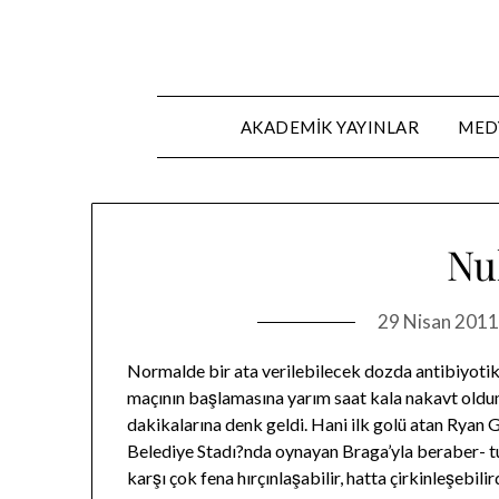
Skip
to
content
AKADEMIK YAYINLAR
MEDY
Nul
29 Nisan 201
Normalde bir ata verilebilecek dozda antibiyoti
maçının başlamasına yarım saat kala nakavt oldu
dakikalarına denk geldi. Hani ilk golü atan Ryan
Belediye Stadı?nda oynayan Braga’yla beraber- t
karşı çok fena hırçınlaşabilir, hatta çirkinleşebi