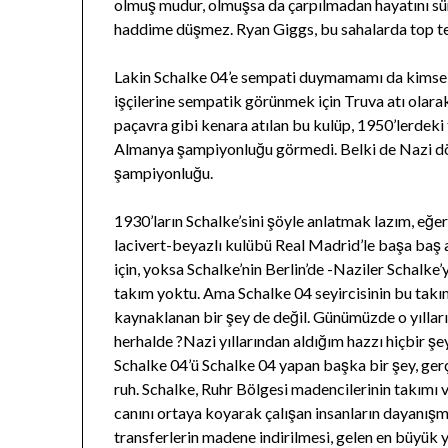
olmuş mudur, olmuşsa da çarpılmadan hayatını sü
haddime düşmez. Ryan Giggs, bu sahalarda top tep
Lakin Schalke 04’e sempati duymamamı da kimse 
işçilerine sempatik görünmek için Truva atı olarak
paçavra gibi kenara atılan bu kulüp, 1950’lerdek
Almanya şampiyonluğu görmedi. Belki de Nazi döne
şampiyonluğu.
1930’ların Schalke’sini şöyle anlatmak lazım, eğer
lacivert-beyazlı kulübü Real Madrid’le başa ba
için, yoksa Schalke’nin Berlin’de -Naziler Schalke’
takım yoktu. Ama Schalke 04 seyircisinin bu tak
kaynaklanan bir şey de değil. Günümüzde o yılları
herhalde ?Nazi yıllarından aldığım hazzı hiçbir ş
Schalke 04’ü Schalke 04 yapan başka bir şey, gerç
ruh. Schalke, Ruhr Bölgesi madencilerinin takımı 
canını ortaya koyarak çalışan insanların dayanışma
transferlerin madene indirilmesi, gelen en büyük y