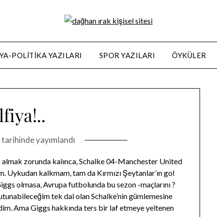
A-POLITIKA YAZILARI
SPOR YAZILARI
ÖYKÜLER
fiya!..
1
tarihinde yayımlandı
k almak zorunda kalınca, Schalke 04-Manchester United
m. Uykudan kalkmam, tam da Kırmızı Şeytanlar’ın gol
 Giggs olmasa, Avrupa futbolunda bu sezon -maçlarını ?
utunabileceğim tek dal olan Schalke’nin gümlemesine
lirdim. Ama Giggs hakkında ters bir laf etmeye yeltenen