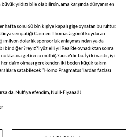
 büyük yıldızı bile olabilirsin, ama karşında dünyanın en
 hafta sonu 60 bin kişiye kapalı gişe oynatan bu ruhtur.
iye dünya sempatiği Carmen Thomas’a gönül koyduran
ğı milyon dolarlık sponsorluk anlaşmasından ya da
bi bir diğer ?reyiz?i yüz elli yıl Real’de oynadıktan sonra
oktasına getiren o müthiş ?aura?dır bu. İyi ki vardır, iyi
n, her daim olması gerekenden iki beden küçük takım
 Marslılara satabilecek “Homo Pragmatus”lardan fazlası
sa da, Nulfiya efendim, Nulll-Fiyaaa!!!
er