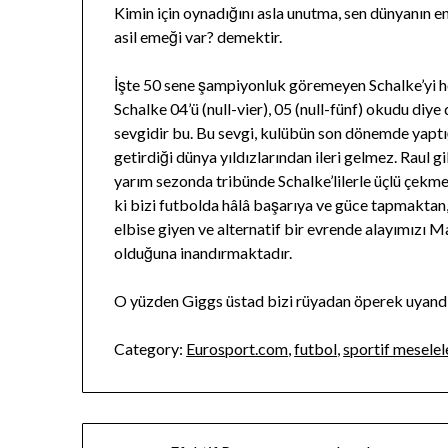
Kimin için oynadığını asla unutma, sen dünyanın en
asil emeği var? demektir.
İşte 50 sene şampiyonluk göremeyen Schalke’yi her
Schalke 04’ü (null-vier), 05 (null-fünf) okudu d
sevgidir bu. Bu sevgi, kulübün son dönemde yaptı
getirdiği dünya yıldızlarından ileri gelmez. Raul gi
yarım sezonda tribünde Schalke’lilerle üçlü çekme n
ki bizi futbolda hâlâ başarıya ve güce tapmakta
elbise giyen ve alternatif bir evrende alayımızı
olduğuna inandırmaktadır.
O yüzden Giggs üstad bizi rüyadan öperek uyandır
Category:
Eurosport.com
,
futbol
,
sportif meselel
Yazı