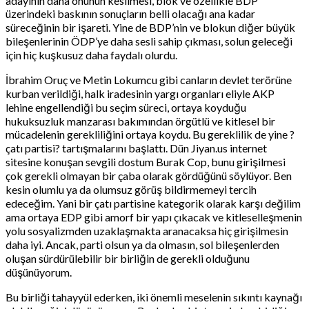
adayının daha önünün kesilmesi, blok ve özellikle BDP
üzerindeki baskının sonuçların belli olacağı ana kadar
süreceğinin bir işareti. Yine de BDP’nin ve blokun diğer büyük
bileşenlerinin ÖDP’ye daha sesli sahip çıkması, solun geleceği
için hiç kuşkusuz daha faydalı olurdu.
İbrahim Oruç ve Metin Lokumcu gibi canların devlet terörüne
kurban verildiği, halk iradesinin yargı organları eliyle AKP
lehine engellendiği bu seçim süreci, ortaya koyduğu
hukuksuzluk manzarası bakımından örgütlü ve kitlesel bir
mücadelenin gerekliliğini ortaya koydu. Bu gereklilik de yine ?
çatı partisi? tartışmalarını başlattı. Dün Jiyan.us internet
sitesine konuşan sevgili dostum Burak Cop, bunu girişilmesi
çok gerekli olmayan bir çaba olarak gördüğünü söylüyor. Ben
kesin olumlu ya da olumsuz görüş bildirmemeyi tercih
edeceğim. Yani bir çatı partisine kategorik olarak karşı değilim
ama ortaya EDP gibi amorf bir yapı çıkacak ve kitleselleşmenin
yolu sosyalizmden uzaklaşmakta aranacaksa hiç girişilmesin
daha iyi. Ancak, parti olsun ya da olmasın, sol bileşenlerden
oluşan sürdürülebilir bir birliğin de gerekli olduğunu
düşünüyorum.
Bu birliği tahayyül ederken, iki önemli meselenin sıkıntı kaynağı