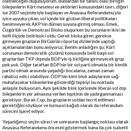
olabileceğini düşünüyorum. Bunlardan bir tanesi olası birliğin
bileşenlerin Kürt meselesi ve aktörleri konusundaki tavrı, diğeri
ise 2007 seçimleriyle başlayan ve Anayasa Referandumu’yla
iyice ayyuka çıkan, sol içinde bir grubun liberal politikaları
benimseyerek AKP’nin dümen suyuna girmiş olması. Emek,
Özgürlük ve Demokrasi Bloku oluşurken bu sorunların ikisi de
belli ölçüde belirleyici oldu. Gerek bloka giren, gerekse
girmeyen grupların BirGün’ün röportaj dizilerinde yaptığı
açıklamalardan bunu anlıyoruz. Benim anladığım şu; Kürt
sorununun demokratik çözümü konusunda belli başlı sol
gruplardan TKP dışında BDP’yle iş birliğine girmeyecek grup
pek yok. Diğer taraftan BDP’nin bir sol parti olmakla bir kimlik
partisi olmak arasında yaşadığı bocalama, zaman zaman
rahatsız edici olabiliyor. ÖDP’nin kimi blok adaylarının sağ-
muhafazakar kökenlerine gösterdiği tepkiyi bu noktada
anlaşılır buluyorum. Aynı şekilde blok içerisinde liberal-sol dışı
bileşenlerin yer almasına verilen tepkinin de yadırganmaması
gerekiyor. Burak Cop, bu grupların soldan tecrit edilmesi
gerektiğini söylüyor ve turnusol kağıdı olarak da referandum
sürecini işaret ediyor.
Yaşadığımız seçim süreci ve sonrasının başlangıç noktası olarak
Anayasa Referandumu öncesini göstermek bana da çok isabetli