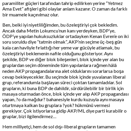
paramiliter güçleri tarafından tahrip edilirken yerine “Yetmez
Ama Evet” afişleri gibi olaylar anlam kazanır. O zaman da farklı
bir muamele kaçınılmaz olur.
Ben, belki iyi niyetliliğimden, bu özeleştiriyi çok bekledim.
Ancak daha Metin Lokumcu’nun kanı yerdeyken, BDP’ye,
ÖDP’ye yapılan hukuksuzluklar ortadayken Kenan Evren’e on iki
soru soruldu diye “tatmin olmak”, AKP’nin seçime üç-beş gün
kala can havliyle fırlattığı her yeme var gücüyle atlamak, bu
özeleştiriyi beklemenin nafile olduğunu gösteriyor. Aynı
şekilde, BDP ve diğer blok bileşenleri, blok içinde yer alan bu
gruplardan seçim döneminde tüm yapılanlara rağmen hâlâ
neden AKP propagandalarına alet olduklarını sorarlarsa boşa
cevap bekleyecekler. Bu seçimde blok içinde yuvalanan liberal
grup, referandumla başlayan süreci çoktan tamamladılar. Sol
grupların, ki buna BDP de dahildir, sürdürülebilir bir birlik için
masaya oturmadan önce, blok içinde yer alıp AKP propagandası
yapan, ?o da mağdur? bahanesiyle kurdu kuzuyla aynı masaya
oturtmaya kalkan bu gruplara ?yok? hükmünü vermesi
gerekiyor. Çok istiyorlarsa gidip AKP/ML diye parti kurabilir o
gruplar, bizi ilgilendirmez…
Hem milliyetçi, hem de sol dışı-liberal grupların tamamen