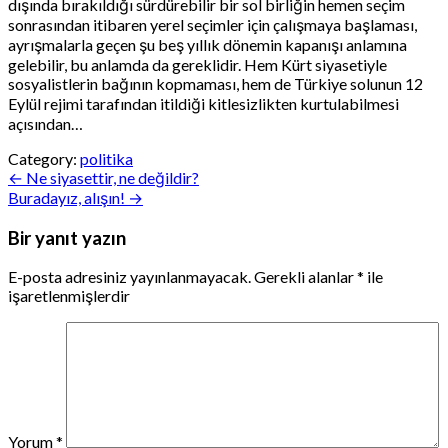
dışında bırakıldığı sürdürebilir bir sol birliğin hemen seçim
sonrasından itibaren yerel seçimler için çalışmaya başlaması,
ayrışmalarla geçen şu beş yıllık dönemin kapanışı anlamına
gelebilir, bu anlamda da gereklidir. Hem Kürt siyasetiyle
sosyalistlerin bağının kopmaması, hem de Türkiye solunun 12
Eylül rejimi tarafından itildiği kitlesizlikten kurtulabilmesi
açısından…
Category:
politika
Yazı
← Ne siyasettir, ne değildir?
Buradayız, alışın! →
gezinmesi
Bir yanıt yazın
E-posta adresiniz yayınlanmayacak.
Gerekli alanlar
*
ile
işaretlenmişlerdir
Yorum
*