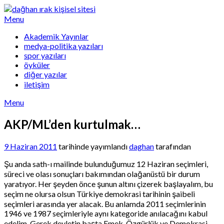
Skip
to
Menu
content
Akademik Yayınlar
medya-politika yazıları
spor yazıları
öyküler
diğer yazılar
iletişim
Menu
AKP/ML’den kurtulmak…
9 Haziran 2011
tarihinde yayımlandı
daghan
tarafından
Şu anda sath-ı mailinde bulunduğumuz 12 Haziran seçimleri,
süreci ve olası sonuçları bakımından olağanüstü bir durum
yaratıyor. Her şeyden önce şunun altını çizerek başlayalım, bu
seçim ne olursa olsun Türkiye demokrasi tarihinin şaibeli
seçimleri arasında yer alacak. Bu anlamda 2011 seçimlerinin
1946 ve 1987 seçimleriyle aynı kategoride anılacağını kabul
edelim. Gerek devletin başta Emek, Özgürlük ve Demokrasi