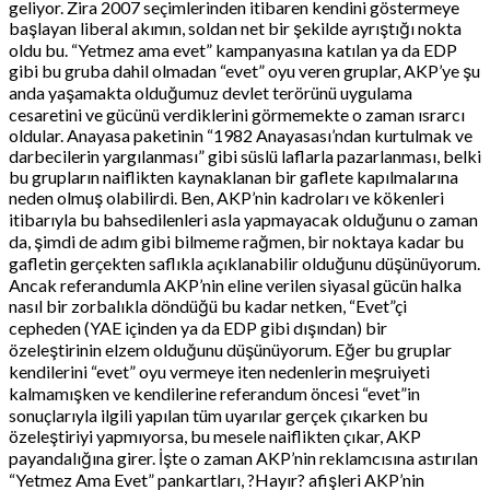
geliyor. Zira 2007 seçimlerinden itibaren kendini göstermeye
başlayan liberal akımın, soldan net bir şekilde ayrıştığı nokta
oldu bu. “Yetmez ama evet” kampanyasına katılan ya da EDP
gibi bu gruba dahil olmadan “evet” oyu veren gruplar, AKP’ye şu
anda yaşamakta olduğumuz devlet terörünü uygulama
cesaretini ve gücünü verdiklerini görmemekte o zaman ısrarcı
oldular. Anayasa paketinin “1982 Anayasası’ndan kurtulmak ve
darbecilerin yargılanması” gibi süslü laflarla pazarlanması, belki
bu grupların naiflikten kaynaklanan bir gaflete kapılmalarına
neden olmuş olabilirdi. Ben, AKP’nin kadroları ve kökenleri
itibarıyla bu bahsedilenleri asla yapmayacak olduğunu o zaman
da, şimdi de adım gibi bilmeme rağmen, bir noktaya kadar bu
gafletin gerçekten saflıkla açıklanabilir olduğunu düşünüyorum.
Ancak referandumla AKP’nin eline verilen siyasal gücün halka
nasıl bir zorbalıkla döndüğü bu kadar netken, “Evet”çi
cepheden (YAE içinden ya da EDP gibi dışından) bir
özeleştirinin elzem olduğunu düşünüyorum. Eğer bu gruplar
kendilerini “evet” oyu vermeye iten nedenlerin meşruiyeti
kalmamışken ve kendilerine referandum öncesi “evet”in
sonuçlarıyla ilgili yapılan tüm uyarılar gerçek çıkarken bu
özeleştiriyi yapmıyorsa, bu mesele naiflikten çıkar, AKP
payandalığına girer. İşte o zaman AKP’nin reklamcısına astırılan
“Yetmez Ama Evet” pankartları, ?Hayır? afişleri AKP’nin