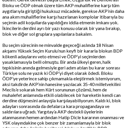
Bloku ve ÖDP olmak üzere tüm AKP muhaliflerine karşı tüm
aygıtlarıyla giriştiği hukuksuz mücadele, gerekse AKP’nin daha
ana akım muhaliflerine karşı hazırlanan komplolar itibarıyla bu
seçimin adil koşullarda yapıldığını iddia etmenin imkanı yok.
İkincilerin derdini ayrı bir yazı konusu olarak bir yana bırakıp,
blok ve diğer sol gruplara yapılanlara bakalım.
Bu seçim sürecinin ne minvalde geçeceği aslında 18 Nisan
akşamı Yüksek Seçim Kurulu’nun keyfi bir kararla blokun BDP
kökenli adaylarını veto etmesi ve ÖDP’yi seçimlerden
yasaklamasıyla belli olmuştu. Bir anda ülkeyi geren, halk
tepkisinin anında gelmesiyle geri adım atılan bu karar sonrası
Türkiye solu ne yazık ki ÖDP’yi diyet olarak ödedi. Bloku
ÖDP’ye yeterince sahip çıkmamakla eleştirmek istemiyorum,
aksi takdirde AKP’nin hanesine yazılacak 35-40 milletvekilini
Meclis’e sokarak hem Kürt sorununun çözümü, hem de
muhalefet anlamında etkili olabilecek bir hareketin kendi can
derdine düşmesini anlayışla karşılayabiliyorum. Kaldı ki, blok
adayları sonrasında da defalarca kara propagandaya ve
saldırılara uğradı. Yargıtay’a AKP destekli üyelerinin
atanmasının hemen ardından Hatip Dicle kararının onanması ve
YSK olayındakine çok benzer bir zamanlamayla bir blok