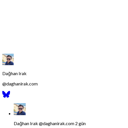
Dağhan Irak
@
daghanirak.com
Bluesky
Profilini
Gor
Bluesky'da
Dağhan
Irak
tarafindan
Dağhan Irak
@daghanirak.com
2 gün
yazilan