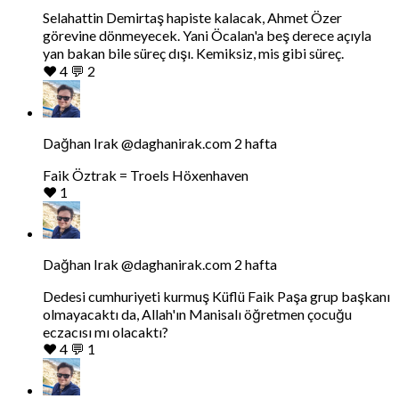
gonderiyi
Selahattin Demirtaş hapiste kalacak, Ahmet Özer
goruntule
görevine dönmeyecek. Yani Öcalan'a beş derece açıyla
yan bakan bile süreç dışı. Kemiksiz, mis gibi süreç.
❤️
4
💬
2
Bluesky'da
Dağhan
Irak
tarafindan
Dağhan Irak
@daghanirak.com
2 hafta
yazilan
gonderiyi
Faik Öztrak = Troels Höxenhaven
goruntule
❤️
1
Bluesky'da
Dağhan
Irak
tarafindan
Dağhan Irak
@daghanirak.com
2 hafta
yazilan
gonderiyi
Dedesi cumhuriyeti kurmuş Küflü Faik Paşa grup başkanı
goruntule
olmayacaktı da, Allah'ın Manisalı öğretmen çocuğu
eczacısı mı olacaktı?
❤️
4
💬
1
Bluesky'da
Dağhan