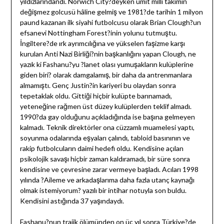
yıldızlarındandı. Norwich City?deyken ümit milli takımın
değişmez golcusü hâline gelmiş ve 1981?de tarihin 1 milyon
paund kazanan ilk siyahi futbolcusu olarak Brian Clough?un
efsanevi Nottingham Forest?inin yolunu tutmuştu.
İngiltere?de ırk ayrımcılığına ve yükselen faşizme karşı
kurulan Anti Nazi Birliği?nin başkanlığını yapan Clough, ne
yazık ki Fashanu?yu ?lanet olası yumuşakların kulüplerine
giden biri? olarak damgalamış, bir daha da antrenmanlara
almamıştı. Genç Justin?in kariyeri bu olaydan sonra
tepetaklak oldu. Gittiği hiçbir kulüpte barınamadı,
yeteneğine rağmen üst düzey kulüplerden teklif almadı.
1990?da gay olduğunu açıkladığında ise başına gelmeyen
kalmadı. Teknik direktörler ona cüzzamlı muamelesi yaptı,
soyunma odalarında eşyaları çalındı, tabloid basınının ve
rakip futbolcuların daimi hedefi oldu. Kendisine açılan
psikolojik savaşı hiçbir zaman kaldıramadı, bir süre sonra
kendisine ve çevresine zarar vermeye başladı. Acıları 1998
yılında ?Aileme ve arkadaşlarıma daha fazla utanç kaynağı
olmak istemiyorum? yazılı bir intihar notuyla son buldu.
Kendisini astığında 37 yaşındaydı.
Fashanu?nun trajik ölümünden on üç yıl sonra Türkiye?de