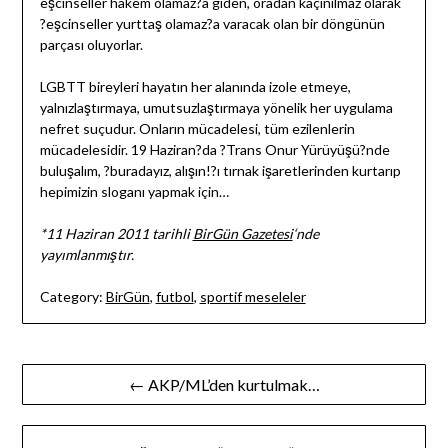
eşcinseller hakem olamaz?a giden, oradan kaçınılmaz olarak
?eşcinseller yurttaş olamaz?a varacak olan bir döngünün
parçası oluyorlar.
LGBTT bireyleri hayatın her alanında izole etmeye,
yalnızlaştırmaya, umutsuzlaştırmaya yönelik her uygulama
nefret suçudur. Onların mücadelesi, tüm ezilenlerin
mücadelesidir. 19 Haziran?da ?Trans Onur Yürüyüşü?nde
buluşalım, ?buradayız, alışın!?ı tırnak işaretlerinden kurtarıp
hepimizin sloganı yapmak için…
*11 Haziran 2011 tarihli
BirGün Gazetesi
‘nde
yayımlanmıştır.
Category:
BirGün
,
futbol
,
sportif meseleler
Yazı
← AKP/ML’den kurtulmak…
gezinmesi