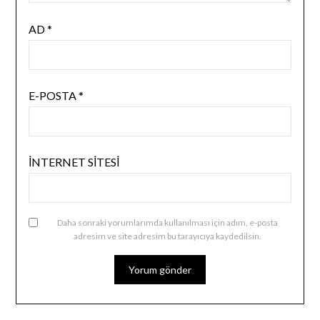
AD
*
E-POSTA
*
İNTERNET SITESI
Daha sonraki yorumlarımda kullanılması için adım, e-posta
adresim ve site adresim bu tarayıcıya kaydedilsin.