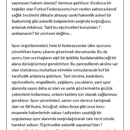
yapmayan hakem olamaz? demeye getiriyor. Koskoca bir
teşkilat olan Futbol Federasyonu’nun neden yalnızca kendi
sağlık testlerini dikkate almayıp sanki hakemlik askeri bir
faaliyetmiş gibi askerlik belgelerinin peşinde koştuğunu
anlamak imkânsız. Tabii bu eşcinselleri kurumdan ?
ayıklamanın? bir yöntemi değilse…
Spor örgütlenmeleri, hele ki federasyonlar ülke sporunu
yönetirken kamu çıkarını gözetmek durumunda. Bu da
sporu tüm yurttaşların eşit bir şekilde faydalanabileceği bir
alana dönüştürmeyi gerektiriyor. Bu zannedilenin aksine var
olan statükoyu muhafaza etmekle sonuçlanacak kof bir
tarafsızlık anlamına gelmiyor. Tam tersine, kadınların,
eşcinsellerin, engellilerin, yaşlıların, çocukların, yani spor
alanında sayısı daha az olan ve varlık göstermekte güçlük
çekenlerin kollanması, onların katılımı için olanak sağlanması
gerekiyor. Spor yönetimleri, zaten son derece tartışmalı
olan ve fiili livata, fotoğraf, video ibrazı gibi onur kırıcı
muamele haberlerinin vakay-i adiyeden sayıldığı bir
uygulamayı spor alanında meşrulaştırarak tam tersi yönde
hareket ediyor. ?Eşcinseller askerlik yapamaz?dan ?