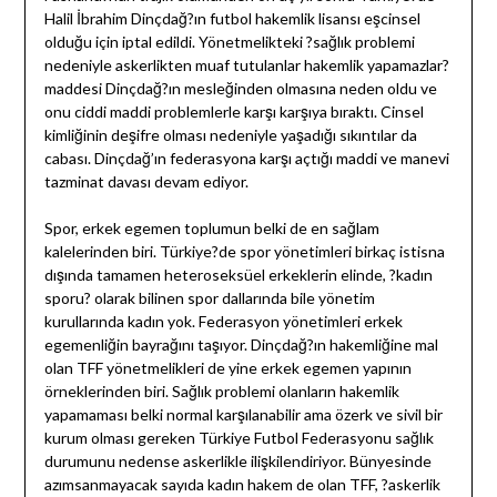
Halil İbrahim Dinçdağ?ın futbol hakemlik lisansı eşcinsel
olduğu için iptal edildi. Yönetmelikteki ?sağlık problemi
nedeniyle askerlikten muaf tutulanlar hakemlik yapamazlar?
maddesi Dinçdağ?ın mesleğinden olmasına neden oldu ve
onu ciddi maddi problemlerle karşı karşıya bıraktı. Cinsel
kimliğinin deşifre olması nedeniyle yaşadığı sıkıntılar da
cabası. Dinçdağ’ın federasyona karşı açtığı maddi ve manevi
tazminat davası devam ediyor.
Spor, erkek egemen toplumun belki de en sağlam
kalelerinden biri. Türkiye?de spor yönetimleri birkaç istisna
dışında tamamen heteroseksüel erkeklerin elinde, ?kadın
sporu? olarak bilinen spor dallarında bile yönetim
kurullarında kadın yok. Federasyon yönetimleri erkek
egemenliğin bayrağını taşıyor. Dinçdağ?ın hakemliğine mal
olan TFF yönetmelikleri de yine erkek egemen yapının
örneklerinden biri. Sağlık problemi olanların hakemlik
yapamaması belki normal karşılanabilir ama özerk ve sivil bir
kurum olması gereken Türkiye Futbol Federasyonu sağlık
durumunu nedense askerlikle ilişkilendiriyor. Bünyesinde
azımsanmayacak sayıda kadın hakem de olan TFF, ?askerlik