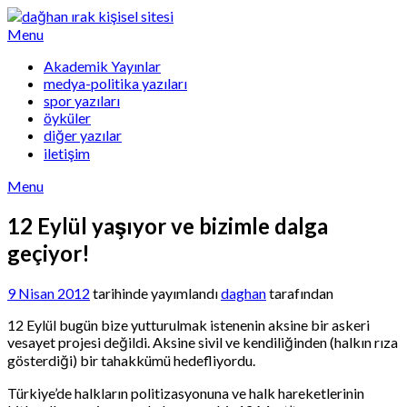
Skip
to
Menu
content
Akademik Yayınlar
medya-politika yazıları
spor yazıları
öyküler
diğer yazılar
iletişim
Menu
12 Eylül yaşıyor ve bizimle dalga
geçiyor!
9 Nisan 2012
tarihinde yayımlandı
daghan
tarafından
12 Eylül bugün bize yutturulmak istenenin aksine bir askeri
vesayet projesi değildi. Aksine sivil ve kendiliğinden (halkın rıza
gösterdiği) bir tahakkümü hedefliyordu.
Türkiye’de halkların politizasyonuna ve halk hareketlerinin