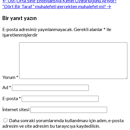
Yazı
← Üst-Orta Sınıf Entelijansiya Kimin Özgürlüğünü Arıyor?
“Dört Bir Taraf” muhalefeti gerçekten muhalefet mi? →
gezinmesi
Bir yanıt yazın
E-posta adresiniz yayınlanmayacak.
Gerekli alanlar
*
ile
işaretlenmişlerdir
Yorum
*
Ad
*
E-posta
*
İnternet sitesi
Daha sonraki yorumlarımda kullanılması için adım, e-posta
adresim ve site adresim bu tarayıcıya kaydedilsin.