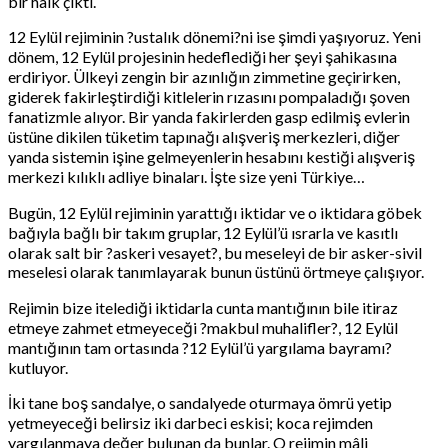
bir halk çıktı.
12 Eylül rejiminin ?ustalık dönemi?ni ise şimdi yaşıyoruz. Yeni
dönem, 12 Eylül projesinin hedeflediği her şeyi şahikasına
erdiriyor. Ülkeyi zengin bir azınlığın zimmetine geçirirken,
giderek fakirleştirdiği kitlelerin rızasını pompaladığı şoven
fanatizmle alıyor. Bir yanda fakirlerden gasp edilmiş evlerin
üstüne dikilen tüketim tapınağı alışveriş merkezleri, diğer
yanda sistemin işine gelmeyenlerin hesabını kestiği alışveriş
merkezi kılıklı adliye binaları. İşte size yeni Türkiye…
Bugün, 12 Eylül rejiminin yarattığı iktidar ve o iktidara göbek
bağıyla bağlı bir takım gruplar, 12 Eylül’ü ısrarla ve kasıtlı
olarak salt bir ?askeri vesayet?, bu meseleyi de bir asker-sivil
meselesi olarak tanımlayarak bunun üstünü örtmeye çalışıyor.
Rejimin bize itelediği iktidarla cunta mantığının bile itiraz
etmeye zahmet etmeyeceği ?makbul muhalifler?, 12 Eylül
mantığının tam ortasında ?12 Eylül’ü yargılama bayramı?
kutluyor.
İki tane boş sandalye, o sandalyede oturmaya ömrü yetip
yetmeyeceği belirsiz iki darbeci eskisi; koca rejimden
yargılanmaya değer bulunan da bunlar. O rejimin mâli