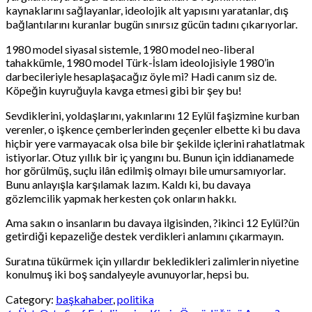
kaynaklarını sağlayanlar, ideolojik alt yapısını yaratanlar, dış
bağlantılarını kuranlar bugün sınırsız gücün tadını çıkarıyorlar.
1980 model siyasal sistemle, 1980 model neo-liberal
tahakkümle, 1980 model Türk-İslam ideolojisiyle 1980’in
darbecileriyle hesaplaşacağız öyle mi? Hadi canım siz de.
Köpeğin kuyruğuyla kavga etmesi gibi bir şey bu!
Sevdiklerini, yoldaşlarını, yakınlarını 12 Eylül faşizmine kurban
verenler, o işkence çemberlerinden geçenler elbette ki bu dava
hiçbir yere varmayacak olsa bile bir şekilde içlerini rahatlatmak
istiyorlar. Otuz yıllık bir iç yangını bu. Bunun için iddianamede
hor görülmüş, suçlu ilân edilmiş olmayı bile umursamıyorlar.
Bunu anlayışla karşılamak lazım. Kaldı ki, bu davaya
gözlemcilik yapmak herkesten çok onların hakkı.
Ama sakın o insanların bu davaya ilgisinden, ?ikinci 12 Eylül?ün
getirdiği kepazeliğe destek verdikleri anlamını çıkarmayın.
Suratına tükürmek için yıllardır bekledikleri zalimlerin niyetine
konulmuş iki boş sandalyeyle avunuyorlar, hepsi bu.
Category:
başkahaber
,
politika