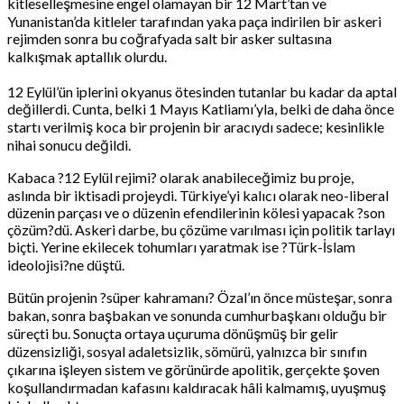
kitleselleşmesine engel olamayan bir 12 Mart’tan ve
Yunanistan’da kitleler tarafından yaka paça indirilen bir askeri
rejimden sonra bu coğrafyada salt bir asker sultasına
kalkışmak aptallık olurdu.
12 Eylül’ün iplerini okyanus ötesinden tutanlar bu kadar da aptal
değillerdi. Cunta, belki 1 Mayıs Katliamı’yla, belki de daha önce
startı verilmiş koca bir projenin bir aracıydı sadece; kesinlikle
nihai sonucu değildi.
Kabaca ?12 Eylül rejimi? olarak anabileceğimiz bu proje,
aslında bir iktisadi projeydi. Türkiye’yi kalıcı olarak neo-liberal
düzenin parçası ve o düzenin efendilerinin kölesi yapacak ?son
çözüm?dü. Askeri darbe, bu çözüme varılması için politik tarlayı
biçti. Yerine ekilecek tohumları yaratmak ise ?Türk-İslam
ideolojisi?ne düştü.
Bütün projenin ?süper kahramanı? Özal’ın önce müsteşar, sonra
bakan, sonra başbakan ve sonunda cumhurbaşkanı olduğu bir
süreçti bu. Sonuçta ortaya uçuruma dönüşmüş bir gelir
düzensizliği, sosyal adaletsizlik, sömürü, yalnızca bir sınıfın
çıkarına işleyen sistem ve görünürde apolitik, gerçekte şoven
koşullandırmadan kafasını kaldıracak hâli kalmamış, uyuşmuş