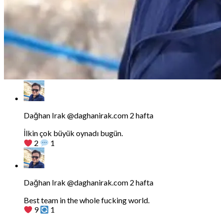
Dağhan
Irak
tarafindan
Dağhan Irak
@daghanirak.com
2 hafta
yazilan
gonderiyi
Dedesi cumhuriyeti kurmuş Küflü Faik Paşa grup başkanı
goruntule
olmayacaktı da, Allah'ın Manisalı öğretmen çocuğu
eczacısı mı olacaktı?
4
1
Bluesky'da
Dağhan
Irak
tarafindan
Dağhan Irak
@daghanirak.com
2 hafta
yazilan
gonderiyi
İlkin çok büyük oynadı bugün.
goruntule
2
1
Bluesky'da
Dağhan
Irak
tarafindan
Dağhan Irak
@daghanirak.com
2 hafta
yazilan
gonderiyi
Best team in the whole fucking world.
goruntule
9
1