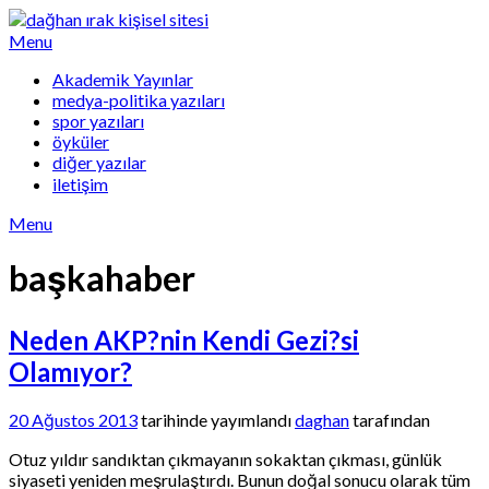
Skip
to
Menu
content
Akademik Yayınlar
medya-politika yazıları
spor yazıları
öyküler
diğer yazılar
iletişim
Menu
başkahaber
Neden AKP?nin Kendi Gezi?si
Olamıyor?
20 Ağustos 2013
tarihinde yayımlandı
daghan
tarafından
Otuz yıldır sandıktan çıkmayanın sokaktan çıkması, günlük
siyaseti yeniden meşrulaştırdı. Bunun doğal sonucu olarak tüm