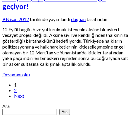
geçiyor!
9 Nisan 2012
tarihinde yayımlandı
daghan
tarafından
12 Eylül bugün bize yutturulmak istenenin aksine bir askeri
vesayet projesi değildi. Aksine sivil ve kendiliğinden (halkın rıza
gösterdiği) bir tahakkümü hedefliyordu. Türkiye’de halkların
politizasyonuna ve halk hareketlerinin kitleselleşmesine engel
olamayan bir 12 Mart’tan ve Yunanistan’da kitleler tarafından
yaka paça indirilen bir askeri rejimden sonra bu coğrafyada salt
bir asker sultasına kalkışmak aptallık olurdu.
Devamını oku
1
2
Next
Ara
Ara