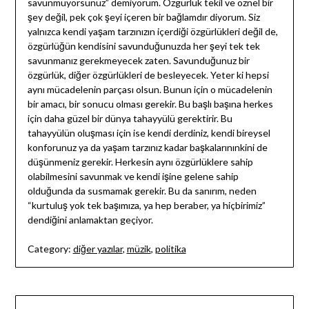
savunmuyorsunuz” demiyorum. Özgürlük tekil ve öznel bir
şey değil, pek çok şeyi içeren bir bağlamdır diyorum. Siz
yalnızca kendi yaşam tarzınızın içerdiği özgürlükleri değil de,
özgürlüğün kendisini savunduğunuzda her şeyi tek tek
savunmanız gerekmeyecek zaten. Savunduğunuz bir
özgürlük, diğer özgürlükleri de besleyecek. Yeter ki hepsi
aynı mücadelenin parçası olsun. Bunun için o mücadelenin
bir amacı, bir sonucu olması gerekir. Bu başlı başına herkes
için daha güzel bir dünya tahayyülü gerektirir. Bu
tahayyülün oluşması için ise kendi derdiniz, kendi bireysel
konforunuz ya da yaşam tarzınız kadar başkalarınınkini de
düşünmeniz gerekir. Herkesin aynı özgürlüklere sahip
olabilmesini savunmak ve kendi işine gelene sahip
olduğunda da susmamak gerekir. Bu da sanırım, neden
“kurtuluş yok tek başımıza, ya hep beraber, ya hiçbirimiz”
dendiğini anlamaktan geçiyor.
Category:
diğer yazılar
,
müzik
,
politika
Yazı