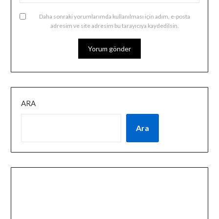
Daha sonraki yorumlarımda kullanılması için adım, e-posta
adresim ve site adresim bu tarayıcıya kaydedilsin.
ARA
Ara