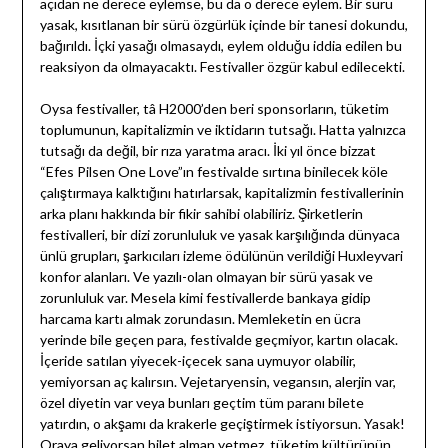
açıdan ne derece eylemse, bu da o derece eylem. Bir sürü
yasak, kısıtlanan bir sürü özgürlük içinde bir tanesi dokundu,
bağırıldı. İçki yasağı olmasaydı, eylem olduğu iddia edilen bu
reaksiyon da olmayacaktı. Festivaller özgür kabul edilecekti.
Oysa festivaller, tâ H2000’den beri sponsorların, tüketim
toplumunun, kapitalizmin ve iktidarın tutsağı. Hatta yalnızca
tutsağı da değil, bir rıza yaratma aracı. İki yıl önce bizzat
“Efes Pilsen One Love”ın festivalde sırtına binilecek köle
çalıştırmaya kalktığını hatırlarsak, kapitalizmin festivallerinin
arka planı hakkında bir fikir sahibi olabiliriz. Şirketlerin
festivalleri, bir dizi zorunluluk ve yasak karşılığında dünyaca
ünlü grupları, şarkıcıları izleme ödülünün verildiği Huxleyvari
konfor alanları. Ve yazılı-olan olmayan bir sürü yasak ve
zorunluluk var. Mesela kimi festivallerde bankaya gidip
harcama kartı almak zorundasın. Memleketin en ücra
yerinde bile geçen para, festivalde geçmiyor, kartın olacak.
İçeride satılan yiyecek-içecek sana uymuyor olabilir,
yemiyorsan aç kalırsın. Vejetaryensin, vegansın, alerjin var,
özel diyetin var veya bunları geçtim tüm paranı bilete
yatırdın, o akşamı da krakerle geçiştirmek istiyorsun. Yasak!
Oraya geliyorsan bilet alman yetmez, tüketim kültürünün