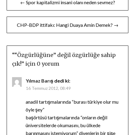
← Spor kapitalizmi insani olanı neden sevmez?
gezinmesi
CHP-BDP ittifakı: Hangi Duaya Amin Demek? →
“
“Özgürlüğüne” değil özgürlüğe sahip
çık!
” için 0 yorum
Yılmaz Barış
dedi ki:
16 Temmuz 2012, 08:49
anadil tartışmalarında “burası türkiye olur mu
öyle şey”
başörtüsü tartışmalarında “onların değil
üniversitelerde okumasını, bu ülkede
barınmasını istemiyorum” diyenlerin bir şişe