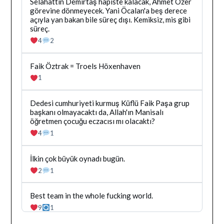
Gor
Bluesky'da
Selahattin Demirtaş hapiste kalacak, Ahmet Özer
Dağhan
görevine dönmeyecek. Yani Öcalan'a beş derece
Irak
açıyla yan bakan bile süreç dışı. Kemiksiz, mis gibi
tarafindan
süreç.
yazilan
4
2
gonderiyi
goruntule
Bluesky'da
Faik Öztrak = Troels Höxenhaven
Dağhan
1
Irak
tarafindan
yazilan
Bluesky'da
Dedesi cumhuriyeti kurmuş Küflü Faik Paşa grup
gonderiyi
Dağhan
başkanı olmayacaktı da, Allah'ın Manisalı
goruntule
Irak
öğretmen çocuğu eczacısı mı olacaktı?
tarafindan
4
1
yazilan
gonderiyi
goruntule
Bluesky'da
İlkin çok büyük oynadı bugün.
Dağhan
2
1
Irak
tarafindan
yazilan
Bluesky'da
Best team in the whole fucking world.
gonderiyi
Dağhan
9
1
goruntule
Irak
tarafindan