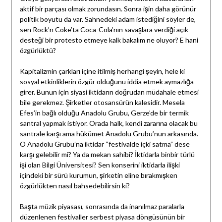
aktif bir parçası olmak zorundasın. Sonra işin daha görünür
politik boyutu da var. Sahnedeki adam istediğini söyler de,
sen Rock’n Coke’ta Coca-Cola’nın savaşlara verdiği açık
desteği bir protesto etmeye kalk bakalım ne oluyor? E hani
özgürlüktü?
Kapitalizmin çarkları içine itilmiş herhangi şeyin, hele ki
sosyal etkinliklerin özgür olduğunu iddia etmek aymazlığa
girer. Bunun için siyasi iktidarın doğrudan müdahale etmesi
bile gerekmez. Şirketler otosansürün kalesidir. Mesela
Efes’in bağlı olduğu Anadolu Grubu, Gerze’de bir termik
santral yapmak istiyor. Orada halk, kendi zararına olacak bu
santrale karşı ama hükümet Anadolu Grubu’nun arkasında.
O Anadolu Grubu’na iktidar “festivalde içki satma” dese
karşı gelebilir mi? Ya da mekan sahibi? İktidarla binbir türlü
işi olan Bilgi Üniversitesi? Sen konserini iktidarla ilişki
içindeki bir sürü kurumun, şirketin eline bırakmışken
özgürlükten nasıl bahsedebilirsin ki?
Başta müzik piyasası, sonrasında da inanılmaz paralarla
düzenlenen festivaller serbest piyasa döngüsünün bir