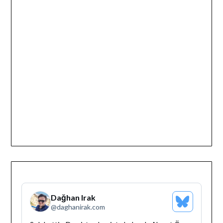
Dağhan Irak
Bluesky
@
daghanirak.com
Profilini