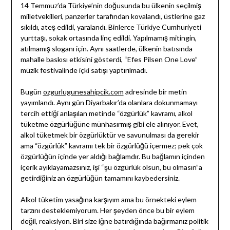
14 Temmuz’da Türkiye’nin doğusunda bu ülkenin seçilmiş
milletvekilleri, panzerler tarafından kovalandı, üstlerine gaz
sıkıldı, ateş edildi, yaralandı. Binlerce Türkiye Cumhuriyeti
yurttaşı, sokak ortasında linç edildi. Yapılmamış mitingin,
atılmamış sloganı için. Aynı saatlerde, ülkenin batısında
mahalle baskısı etkisini gösterdi, “Efes Pilsen One Love”
müzik festivalinde içki satışı yaptırılmadı.
Bugün
ozgurlugunesahipcik.com
adresinde bir metin
yayımlandı. Aynı gün Diyarbakır’da olanlara dokunmamayı
tercih ettiği anlaşılan metinde “özgürlük” kavramı, alkol
tüketme özgürlüğüne münhasırmış gibi ele alınıyor. Evet,
alkol tüketmek bir özgürlüktür ve savunulması da gerekir
ama “özgürlük” kavramı tek bir özgürlüğü içermez; pek çok
özgürlüğün içinde yer aldığı bağlamdır. Bu bağlamın içinden
içerik ayıklayamazsınız, işi “şu özgürlük olsun, bu olmasın”a
getirdiğiniz an özgürlüğün tamamını kaybedersiniz.
Alkol tüketim yasağına karşıyım ama bu örnekteki eylem
tarzını desteklemiyorum. Her şeyden önce bu bir eylem
değil, reaksiyon. Biri size iğne batırdığında bağırmanız politik