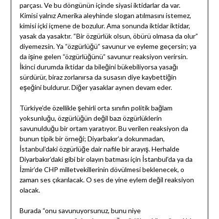
parçası. Ve bu döngünün içinde siyasi iktidarlar da var.
Kimisi yalnız Amerika aleyhinde slogan atılmasını istemez,
kimisi içki içmene de bozulur. Ama sonunda iktidar iktidar,
yasak da yasaktır. “Bir özgürlük olsun, öbürü olmasa da olur”
diyemezsin. Ya “özgürlüğü” savunur ve eyleme geçersin; ya
da işine gelen “özgürlüğünü” savunur reaksiyon verirsin.
İkinci durumda iktidar da bileğini bükebiliyorsa yasağı
sürdürür, biraz zorlanırsa da susasın diye kaybettiğin
eşeğini buldurur. Diğer yasaklar aynen devam eder.
Türkiye’de özellikle şehirli orta sınıfın politik bağlam
yoksunluğu, özgürlüğün değil bazı özgürlüklerin
savunulduğu bir ortam yaratıyor. Bu verilen reaksiyon da
bunun tipik bir örneği; Diyarbakır’a dokunmadan,
İstanbul’daki özgürlüğe dair nafile bir arayış. Herhalde
Diyarbakır’daki gibi bir olayın batması için İstanbul’da ya da
İzmir’de CHP milletvekillerinin dövülmesi beklenecek, o
zaman ses çıkarılacak. O ses de yine eylem değil reaksiyon
olacak.
Burada “onu savunuyorsunuz, bunu niye