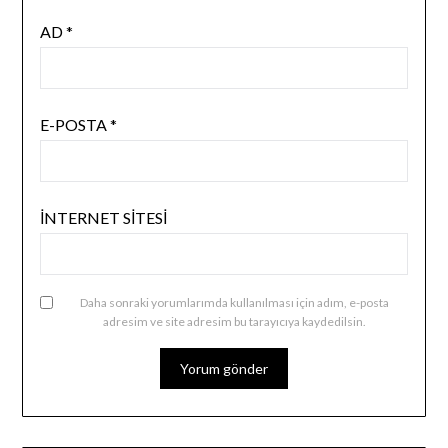
AD
*
E-POSTA
*
İNTERNET SITESI
Daha sonraki yorumlarımda kullanılması için adım, e-posta
adresim ve site adresim bu tarayıcıya kaydedilsin.