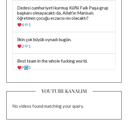
tarafindan
yazilan
Bluesky'da
Dedesi cumhuriyeti kurmuş Küflü Faik Paşa grup
gonderiyi
Dağhan
başkanı olmayacaktı da, Allah'ın Manisalı
goruntule
Irak
öğretmen çocuğu eczacısı mı olacaktı?
tarafindan
4
1
yazilan
gonderiyi
goruntule
Bluesky'da
İlkin çok büyük oynadı bugün.
Dağhan
2
1
Irak
tarafindan
yazilan
Bluesky'da
Best team in the whole fucking world.
gonderiyi
Dağhan
9
1
goruntule
Irak
tarafindan
yazilan
gonderiyi
YOUTUBE KANALIM
goruntule
No videos found matching your query.