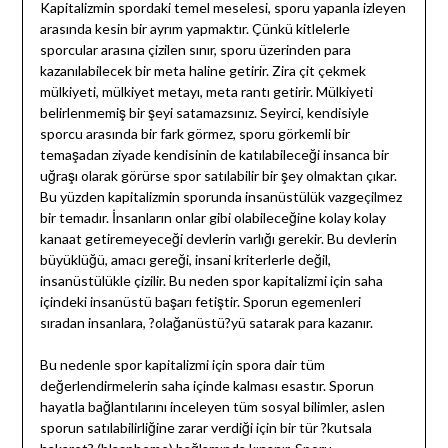
Kapitalizmin spordaki temel meselesi, sporu yapanla izleyen
arasında kesin bir ayrım yapmaktır. Çünkü kitlelerle
sporcular arasına çizilen sınır, sporu üzerinden para
kazanılabilecek bir meta haline getirir. Zira çit çekmek
mülkiyeti, mülkiyet metayı, meta rantı getirir. Mülkiyeti
belirlenmemiş bir şeyi satamazsınız. Seyirci, kendisiyle
sporcu arasında bir fark görmez, sporu görkemli bir
temaşadan ziyade kendisinin de katılabileceği insanca bir
uğraşı olarak görürse spor satılabilir bir şey olmaktan çıkar.
Bu yüzden kapitalizmin sporunda insanüstülük vazgeçilmez
bir temadır. İnsanların onlar gibi olabileceğine kolay kolay
kanaat getiremeyeceği devlerin varlığı gerekir. Bu devlerin
büyüklüğü, amacı gereği, insani kriterlerle değil,
insanüstülükle çizilir. Bu neden spor kapitalizmi için saha
içindeki insanüstü başarı fetiştir. Sporun egemenleri
sıradan insanlara, ?olağanüstü?yü satarak para kazanır.
Bu nedenle spor kapitalizmi için spora dair tüm
değerlendirmelerin saha içinde kalması esastır. Sporun
hayatla bağlantılarını inceleyen tüm sosyal bilimler, aslen
sporun satılabilirliğine zarar verdiği için bir tür ?kutsala