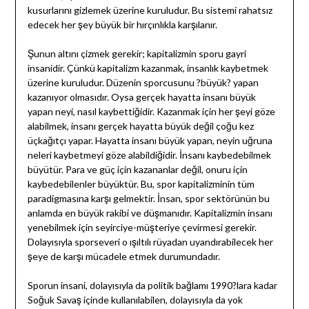
kusurlarını gizlemek üzerine kuruludur. Bu sistemi rahatsız
edecek her şey büyük bir hırçınlıkla karşılanır.
Şunun altını çizmek gerekir; kapitalizmin sporu gayri
insanidir. Çünkü kapitalizm kazanmak, insanlık kaybetmek
üzerine kuruludur. Düzenin sporcusunu ?büyük? yapan
kazanıyor olmasıdır. Oysa gerçek hayatta insanı büyük
yapan neyi, nasıl kaybettiğidir. Kazanmak için her şeyi göze
alabilmek, insanı gerçek hayatta büyük değil çoğu kez
üçkağıtçı yapar. Hayatta insanı büyük yapan, neyin uğruna
neleri kaybetmeyi göze alabildiğidir. İnsanı kaybedebilmek
büyütür. Para ve güç için kazananlar değil, onuru için
kaybedebilenler büyüktür. Bu, spor kapitalizminin tüm
paradigmasına karşı gelmektir. İnsan, spor sektörünün bu
anlamda en büyük rakibi ve düşmanıdır. Kapitalizmin insanı
yenebilmek için seyirciye-müşteriye çevirmesi gerekir.
Dolayısıyla sporseveri o ışıltılı rüyadan uyandırabilecek her
şeye de karşı mücadele etmek durumundadır.
Sporun insani, dolayısıyla da politik bağlamı 1990?lara kadar
Soğuk Savaş içinde kullanılabilen, dolayısıyla da yok