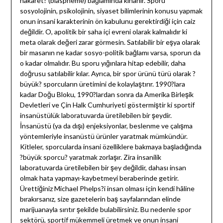
hakaret? (blaspheme) bağlamında kınanır. Sporu
sosyolojinin, psikolojinin, siyaset bilimlerinin konusu yapmak
onun insani karakterinin ön kabulunu gerektirdiği için caiz
değildir. O, apolitik bir saha içi evreni olarak kalmalıdır ki
meta olarak değeri zarar görmesin. Satılabilir bir eşya olarak
bir masanın ne kadar sosyo-politik bağlamı varsa, sporun da
o kadar olmalıdır. Bu sporu yığınlara hitap edebilir, daha
doğrusu satılabilir kılar. Ayrıca, bir spor ürünü türü olarak ?
büyük? sporcuların üretimini de kolaylaştırır. 1990?lara
kadar Doğu Bloku, 1990?lardan sonra da Amerika Birleşik
Devletleri ve Çin Halk Cumhuriyeti göstermiştir ki sportif
insanüstülük laboratuvarda üretilebilen bir şeydir.
İnsanüstü (ya da dışı) enjeksiyonlar, beslenme ve çalışma
yöntemleriyle insanüstü ürünler yaratmak mümkündür.
Kitleler, sporcularda insani özelliklere bakmaya başladığında
?büyük sporcu? yaratmak zorlaşır. Zira insanilik
laboratuvarda üretilebilen bir şey değildir, dahası insan
olmak hata yapmayı-kaybetmeyi beraberinde getirir.
Ürettiğiniz Michael Phelps?i insan olması için kendi hâline
bırakırsanız, size gazetelerin baş sayfalarından elinde
marijuanayla sırıtır şekilde bulabilirsiniz. Bu nedenle spor
sektörü, sportif mükemmeli üretmek ve onun insani