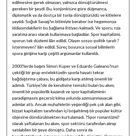
edilmesine gerek olmayan, yalnızca dönüştürülmesi
gereken bir şeydi. Bu, konjonktüre göre düşmanca,
diplomatik ya da dostça bir tonla dönüştürüldü ve kitlelere
yayıldı. Soğuk Savaş?ın bitimiyle beraber ise hegemonya
iddiasındakilerin bu bağlama ihtiyacı kalmadı. Ve sporu, rıza
yaratma aracı olarak kullanmaya başladılar. Spor kapitalizmi,
sporun tek düzlemi ilân edildi. Olayın sosyo-politik tarafı ?
istenmeyen? ilân edildi. Süreç boyunca sosyal bilimlerin
spora girişine karşı çeşitli argümanlar kullanıldı.
2000?lerde başını Simon Kuper ve Eduardo Galeano?nun
çektiği bir grup entelektüelin sporla hayatı tekrar
bağdaştırma çabası, bu gidişata karşı atılmış önemli bir
adımdı. Türkiye?de de kendisine temsilci bulan bu akım,
önemli bir popülerlik kazandı ve spor kapitalizminin
paradigmasını geçersiz kılma yolunda azımsanmayacak
adımlar attı. Ancak muhafeletin yeşerdiği pek çok alan gibi,
bizzat kapitalizm tarafından içi boşaltılmış bir popüler kültür
objesine döndürülmekten kurtulamadı. ?Spor romantizmi?
olarak yaftalanan bu akım, spor sektörü tarafından alınıp
satılabilen bir şeye dönüştü. Daha sonra da