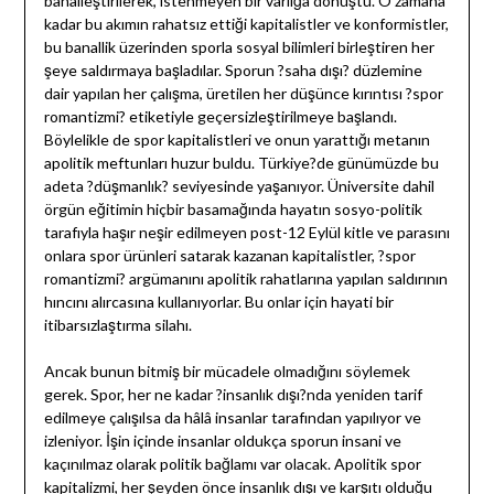
banalleştirilerek, istenmeyen bir varlığa dönüştü. O zamana
kadar bu akımın rahatsız ettiği kapitalistler ve konformistler,
bu banallik üzerinden sporla sosyal bilimleri birleştiren her
şeye saldırmaya başladılar. Sporun ?saha dışı? düzlemine
dair yapılan her çalışma, üretilen her düşünce kırıntısı ?spor
romantizmi? etiketiyle geçersizleştirilmeye başlandı.
Böylelikle de spor kapitalistleri ve onun yarattığı metanın
apolitik meftunları huzur buldu. Türkiye?de günümüzde bu
adeta ?düşmanlık? seviyesinde yaşanıyor. Üniversite dahil
örgün eğitimin hiçbir basamağında hayatın sosyo-politik
tarafıyla haşır neşir edilmeyen post-12 Eylül kitle ve parasını
onlara spor ürünleri satarak kazanan kapitalistler, ?spor
romantizmi? argümanını apolitik rahatlarına yapılan saldırının
hıncını alırcasına kullanıyorlar. Bu onlar için hayati bir
itibarsızlaştırma silahı.
Ancak bunun bitmiş bir mücadele olmadığını söylemek
gerek. Spor, her ne kadar ?insanlık dışı?nda yeniden tarif
edilmeye çalışılsa da hâlâ insanlar tarafından yapılıyor ve
izleniyor. İşin içinde insanlar oldukça sporun insani ve
kaçınılmaz olarak politik bağlamı var olacak. Apolitik spor
kapitalizmi, her şeyden önce insanlık dışı ve karşıtı olduğu