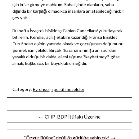
için krize girmeye mahkum. Saha içinde olanların, saha
dışında bir karşılığı olmadıkça insanlara anlatabileceği hiçbir
şey yok.
Bu hafta İsviçreli bisikletçi Fabian Cancellara?yı kutlayarak
bitirelim. Kendisi, açılış etabını kazandığı Fransa Bisiklet
Turu?ndan eşinin yanında olmak ve çocuğunun doğumunu
görmek için çekildi. Birçok ?kazanan?ının şu an spordan
yasaklı olduğu bir dalda, ailesi uğruna ?kaybetmeyi? göze
almak, kuşkusuz, bir büyüklük örneğidir.
Category:
Evrensel
,
sportif meseleler
Yazı
← CHP-BDP İttifakı Üzerine
gezinmesi
“Özgürlüğüne” değil özgürlüğe sahip çık! →