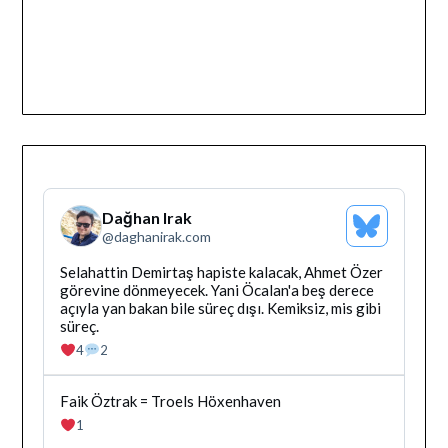
Dağhan Irak
Bluesky
@
daghanirak.com
Profilini
Gor
Bluesky'da
Selahattin Demirtaş hapiste kalacak, Ahmet Özer
Dağhan
görevine dönmeyecek. Yani Öcalan'a beş derece
Irak
açıyla yan bakan bile süreç dışı. Kemiksiz, mis gibi
tarafindan
süreç.
yazilan
4
2
gonderiyi
goruntule
Bluesky'da
Faik Öztrak = Troels Höxenhaven
Dağhan
1
Irak