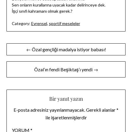
Sen onların kurallarına uyacak kadar delirinceye dek.
İşçi sınıfı kahramanı olmak gerek.?
Category:
Evrensel
,
sportif meseleler
Yazı
← Özal gençliği madalya istiyor babası!
gezinmesi
Özal’ın fendi Beşiktaş’ı yendi →
Bir yanıt yazın
E-posta adresiniz yayınlanmayacak.
Gerekli alanlar
*
ile işaretlenmişlerdir
YORUM
*