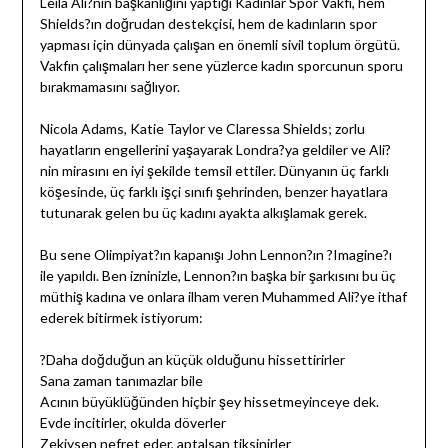
Leila Ali?nın başkanlığını yaptığı Kadınlar Spor Vakfı, hem
Shields?ın doğrudan destekçisi, hem de kadınların spor
yapması için dünyada çalışan en önemli sivil toplum örgütü.
Vakfın çalışmaları her sene yüzlerce kadın sporcunun sporu
bırakmamasını sağlıyor.
Nicola Adams, Katie Taylor ve Claressa Shields; zorlu
hayatların engellerini yaşayarak Londra?ya geldiler ve Ali?
nin mirasını en iyi şekilde temsil ettiler. Dünyanın üç farklı
köşesinde, üç farklı işçi sınıfı şehrinden, benzer hayatlara
tutunarak gelen bu üç kadını ayakta alkışlamak gerek.
Bu sene Olimpiyat?ın kapanışı John Lennon?ın ?Imagine?ı
ile yapıldı. Ben izninizle, Lennon?ın başka bir şarkısını bu üç
müthiş kadına ve onlara ilham veren Muhammed Ali?ye ithaf
ederek bitirmek istiyorum:
?Daha doğduğun an küçük olduğunu hissettirirler
Sana zaman tanımazlar bile
Acının büyüklüğünden hiçbir şey hissetmeyinceye dek.
Evde incitirler, okulda döverler
Zekiysen nefret eder, aptalsan tiksinirler