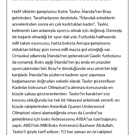
Hafif sikletin şampiyonu Katie Taylor, İrlanda?nın Bray
şehrinden. Taraftarlarının deyimiyle, ?İrlandalı erkeklerin
annelerinden sonra en çok korktukları kadın?. Taylor,
kelimenin tam anlamıyla sporcu olmak için doğmuş. Deneyip
de başarılı olmadığı bir spor dalı yok. Futbolda halihazırda
milli takım oyuncusu, hatta boksta Avrupa şampiyonu
olduktan birkaç gün sonra milli maçta gol atmışlığı var.
Ortaokul yıllarında İrlanda?nın geleneksel Gaelic futbolunu
da oynamış. Boks aşığı İrlanda?nın şu anda en popüler
sporcularından biri, Bray?e döndüğünde onu yirmi bin kişi
karşıladı. İrlanda?da yüzlerce kadının spor yapmaya
başlamasının doğrudan sebebi olarak Taylor gösteriliyor.
Kadınlar boksunun Olimpiyat?a alınması konusunda en
büyük çabayı gösterenlerden. Taylor?ın karakteri söz
konusu olduğunda ise tek bir hikayeyi anlatmak yeterli; en
büyük rakiplerinden Amerikalı Queen Underwood
Olimpiyat vizesi alamadığında onun da Londra?ya
gelebilmesi için boks federasyonu AIBA?ya özel başvuru
yaptı. ABD?nin Milli Boks Antrenörü Basheer Abdullah;
Taylor?ı şöyle tarif ediyor; ?O her zaman en iyi rakipleri