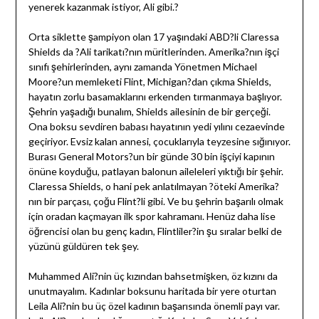
yenerek kazanmak istiyor, Ali gibi.?
Orta siklette şampiyon olan 17 yaşındaki ABD?li Claressa
Shields da ?Ali tarikatı?nın müritlerinden. Amerika?nın işçi
sınıfı şehirlerinden, aynı zamanda Yönetmen Michael
Moore?un memleketi Flint, Michigan?dan çıkma Shields,
hayatın zorlu basamaklarını erkenden tırmanmaya başlıyor.
Şehrin yaşadığı bunalım, Shields ailesinin de bir gerçeği.
Ona boksu sevdiren babası hayatının yedi yılını cezaevinde
geçiriyor. Evsiz kalan annesi, çocuklarıyla teyzesine sığınıyor.
Burası General Motors?un bir günde 30 bin işçiyi kapının
önüne koyduğu, patlayan balonun aileleleri yıktığı bir şehir.
Claressa Shields, o hani pek anlatılmayan ?öteki Amerika?
nın bir parçası, çoğu Flint?li gibi. Ve bu şehrin başarılı olmak
için oradan kaçmayan ilk spor kahramanı. Henüz daha lise
öğrencisi olan bu genç kadın, Flintliler?in şu sıralar belki de
yüzünü güldüren tek şey.
Muhammed Ali?nin üç kızından bahsetmişken, öz kızını da
unutmayalım. Kadınlar boksunu haritada bir yere oturtan
Leila Ali?nin bu üç özel kadının başarısında önemli payı var.