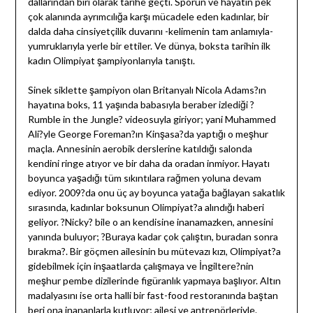
dallarından biri olarak tarihe geçti. Sporun ve hayatın pek
çok alanında ayrımcılığa karşı mücadele eden kadınlar, bir
dalda daha cinsiyetçilik duvarını -kelimenin tam anlamıyla-
yumruklarıyla yerle bir ettiler. Ve dünya, boksta tarihin ilk
kadın Olimpiyat şampiyonlarıyla tanıştı.
Sinek siklette şampiyon olan Britanyalı Nicola Adams?ın
hayatına boks, 11 yaşında babasıyla beraber izlediği ?
Rumble in the Jungle? videosuyla giriyor; yani Muhammed
Ali?yle George Foreman?ın Kinşasa?da yaptığı o meşhur
maçla. Annesinin aerobik derslerine katıldığı salonda
kendini ringe atıyor ve bir daha da oradan inmiyor. Hayatı
boyunca yaşadığı tüm sıkıntılara rağmen yoluna devam
ediyor. 2009?da onu üç ay boyunca yatağa bağlayan sakatlık
sırasında, kadınlar boksunun Olimpiyat?a alındığı haberi
geliyor. ?Nicky? bile o an kendisine inanamazken, annesini
yanında buluyor; ?Buraya kadar çok çalıştın, buradan sonra
bırakma?. Bir göçmen ailesinin bu mütevazı kızı, Olimpiyat?a
gidebilmek için inşaatlarda çalışmaya ve İngiltere?nin
meşhur pembe dizilerinde figüranlık yapmaya başlıyor. Altın
madalyasını ise orta halli bir fast-food restoranında baştan
beri ona inananlarla kutluyor; ailesi ve antrenörleriyle.