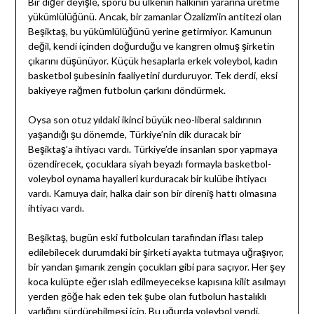
Bir diğer deyişle, sporu bu ülkenin halkının yararına üretme
yükümlülüğünü. Ancak, bir zamanlar Özalizm’in antitezi olan
Beşiktaş, bu yükümlülüğünü yerine getirmiyor. Kamunun
değil, kendi içinden doğurduğu ve kangren olmuş şirketin
çıkarını düşünüyor. Küçük hesaplarla erkek voleybol, kadın
basketbol şubesinin faaliyetini durduruyor. Tek derdi, eksi
bakiyeye rağmen futbolun çarkını döndürmek.
Oysa son otuz yıldaki ikinci büyük neo-liberal saldırının
yaşandığı şu dönemde, Türkiye’nin dik duracak bir
Beşiktaş’a ihtiyacı vardı. Türkiye’de insanları spor yapmaya
özendirecek, çocuklara siyah beyazlı formayla basketbol-
voleybol oynama hayalleri kurduracak bir kulübe ihtiyacı
vardı. Kamuya dair, halka dair son bir direniş hattı olmasına
ihtiyacı vardı.
Beşiktaş, bugün eski futbolcuları tarafından iflası talep
edilebilecek durumdaki bir şirketi ayakta tutmaya uğraşıyor,
bir yandan şımarık zengin çocukları gibi para saçıyor. Her şey
koca kulüpte eğer ıslah edilmeyecekse kapısına kilit asılmayı
yerden göğe hak eden tek şube olan futbolun hastalıklı
varlığını sürdürebilmesi için. Bu uğurda voleybol yendi,