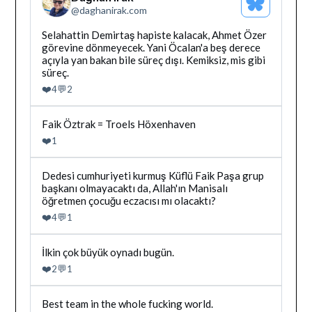
Bluesky
@
daghanirak.com
Profilini
Gor
Bluesky'da
Selahattin Demirtaş hapiste kalacak, Ahmet Özer
Dağhan
görevine dönmeyecek. Yani Öcalan'a beş derece
Irak
açıyla yan bakan bile süreç dışı. Kemiksiz, mis gibi
tarafindan
süreç.
yazilan
❤️
💬
4
2
gonderiyi
goruntule
Bluesky'da
Faik Öztrak = Troels Höxenhaven
Dağhan
❤️
1
Irak
tarafindan
yazilan
Bluesky'da
Dedesi cumhuriyeti kurmuş Küflü Faik Paşa grup
gonderiyi
Dağhan
başkanı olmayacaktı da, Allah'ın Manisalı
goruntule
Irak
öğretmen çocuğu eczacısı mı olacaktı?
tarafindan
❤️
💬
4
1
yazilan
gonderiyi
goruntule
Bluesky'da
İlkin çok büyük oynadı bugün.
Dağhan
❤️
💬
2
1
Irak
tarafindan
yazilan
Bluesky'da
Best team in the whole fucking world.