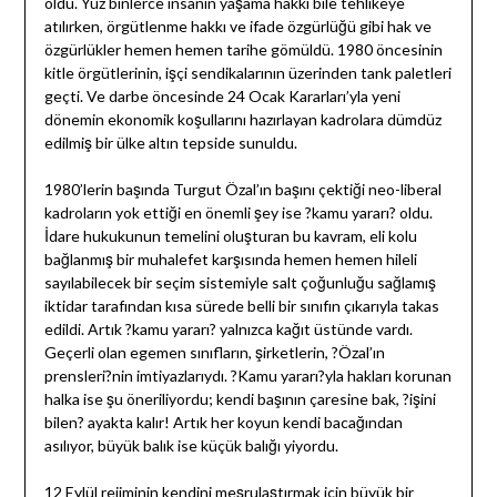
oldu. Yüz binlerce insanın yaşama hakkı bile tehlikeye
atılırken, örgütlenme hakkı ve ifade özgürlüğü gibi hak ve
özgürlükler hemen hemen tarihe gömüldü. 1980 öncesinin
kitle örgütlerinin, işçi sendikalarının üzerinden tank paletleri
geçti. Ve darbe öncesinde 24 Ocak Kararları’yla yeni
dönemin ekonomik koşullarını hazırlayan kadrolara dümdüz
edilmiş bir ülke altın tepside sunuldu.
1980’lerin başında Turgut Özal’ın başını çektiği neo-liberal
kadroların yok ettiği en önemli şey ise ?kamu yararı? oldu.
İdare hukukunun temelini oluşturan bu kavram, eli kolu
bağlanmış bir muhalefet karşısında hemen hemen hileli
sayılabilecek bir seçim sistemiyle salt çoğunluğu sağlamış
iktidar tarafından kısa sürede belli bir sınıfın çıkarıyla takas
edildi. Artık ?kamu yararı? yalnızca kağıt üstünde vardı.
Geçerli olan egemen sınıfların, şirketlerin, ?Özal’ın
prensleri?nin imtiyazlarıydı. ?Kamu yararı?yla hakları korunan
halka ise şu öneriliyordu; kendi başının çaresine bak, ?işini
bilen? ayakta kalır! Artık her koyun kendi bacağından
asılıyor, büyük balık ise küçük balığı yiyordu.
12 Eylül rejiminin kendini meşrulaştırmak için büyük bir