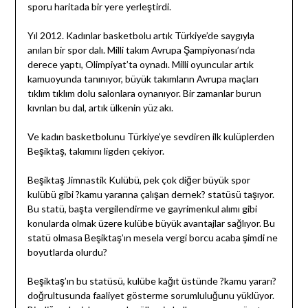
sporu haritada bir yere yerleştirdi.
Yıl 2012. Kadınlar basketbolu artık Türkiye’de saygıyla
anılan bir spor dalı. Milli takım Avrupa Şampiyonası’nda
derece yaptı, Olimpiyat’ta oynadı. Milli oyuncular artık
kamuoyunda tanınıyor, büyük takımların Avrupa maçları
tıklım tıklım dolu salonlara oynanıyor. Bir zamanlar burun
kıvrılan bu dal, artık ülkenin yüz akı.
Ve kadın basketbolunu Türkiye’ye sevdiren ilk kulüplerden
Beşiktaş, takımını ligden çekiyor.
Beşiktaş Jimnastik Kulübü, pek çok diğer büyük spor
kulübü gibi ?kamu yararına çalışan dernek? statüsü taşıyor.
Bu statü, başta vergilendirme ve gayrimenkul alımı gibi
konularda olmak üzere kulübe büyük avantajlar sağlıyor. Bu
statü olmasa Beşiktaş’ın mesela vergi borcu acaba şimdi ne
boyutlarda olurdu?
Beşiktaş’ın bu statüsü, kulübe kağıt üstünde ?kamu yararı?
doğrultusunda faaliyet gösterme sorumluluğunu yüklüyor.