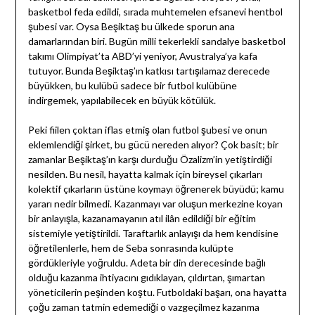
basketbol feda edildi, sırada muhtemelen efsanevi hentbol
şubesi var. Oysa Beşiktaş bu ülkede sporun ana
damarlarından biri. Bugün milli tekerlekli sandalye basketbol
takımı Olimpiyat’ta ABD’yi yeniyor, Avustralya’ya kafa
tutuyor. Bunda Beşiktaş’ın katkısı tartışılamaz derecede
büyükken, bu kulübü sadece bir futbol kulübüne
indirgemek, yapılabilecek en büyük kötülük.
Peki fiilen çoktan iflas etmiş olan futbol şubesi ve onun
eklemlendiği şirket, bu gücü nereden alıyor? Çok basit; bir
zamanlar Beşiktaş’ın karşı durduğu Özalizm’in yetiştirdiği
nesilden. Bu nesil, hayatta kalmak için bireysel çıkarları
kolektif çıkarların üstüne koymayı öğrenerek büyüdü; kamu
yararı nedir bilmedi. Kazanmayı var oluşun merkezine koyan
bir anlayışla, kazanamayanın atıl ilân edildiği bir eğitim
sistemiyle yetiştirildi. Taraftarlık anlayışı da hem kendisine
öğretilenlerle, hem de Seba sonrasında kulüpte
gördükleriyle yoğruldu. Adeta bir din derecesinde bağlı
olduğu kazanma ihtiyacını gıdıklayan, çıldırtan, şımartan
yöneticilerin peşinden koştu. Futboldaki başarı, ona hayatta
çoğu zaman tatmin edemediği o vazgeçilmez kazanma