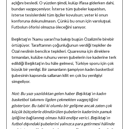
açlığını besledi. O yüzden şimdi, kulüp iflasa giderken dahi,
bundan vazgeçemiyor. İsterse tüm şubeler kapatılsın,
isterse tesislerdeki tüm işçiler kovulsun; yeter ki onun
konforuna dokunulmasın. Çünkü bu onun için varoluşsal.
Futbolun öforisi olmazsa öleceğini sanıyor.
Beşiktaş’ın ?kamu yararı?na bakışı bugün Özalizm’le birebir
örtüşüyor. Taraftarının çoğunluğunun verdiği tepkiler de
Özal neslinin bencilce tepkileri. Quaresma için direklere
tırmanılan, kulübe ruhunu veren şubelerin ise kaderine terk
edildiği Beşiktaş’ın bu hâle gelmesi, Türkiye sporu için çok
büyük bir yenilgi. Bir zamanların şampiyon kadın basketbol
şubesinin kapısında sallanan kilit en çok bu yenilgiyi
simgeliyor.
Not: Bu yazı yazıldıktan gelen haber Beşiktaş’ın kadın
basketbol takımını ligden çekmekten vazgeçtiğini
gösteriyor. Bu tabii ki olumlu bir gelişme ancak zaten çok
küçük bütçelerle döndürülen şubelerin kaderinin pamuk
ipliğine bağlanmış olması hâlâ endişe verici. Beşiktaş’ın
futbol dışındaki şubelerini yalnızca para getirmesi hâlinde