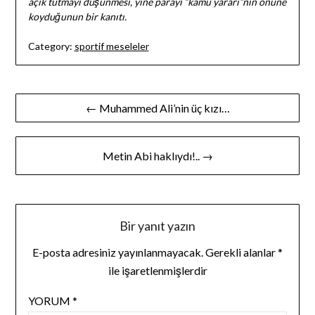
açık tutmayı düşünmesi, yine parayı “kamu yararı”nın önüne
koyduğunun bir kanıtı.
Category:
sportif meseleler
Yazı
← Muhammed Ali’nin üç kızı…
gezinmesi
Metin Abi haklıydı!.. →
Bir yanıt yazın
E-posta adresiniz yayınlanmayacak.
Gerekli alanlar
*
ile işaretlenmişlerdir
YORUM
*