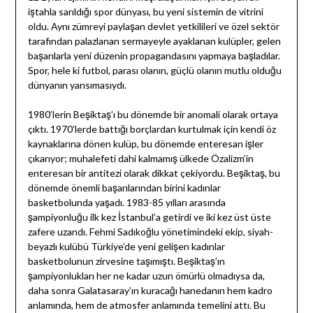
iştahla sarıldığı spor dünyası, bu yeni sistemin de vitrini
oldu. Aynı zümreyi paylaşan devlet yetkilileri ve özel sektör
tarafından palazlanan sermayeyle ayaklanan kulüpler, gelen
başarılarla yeni düzenin propagandasını yapmaya başladılar.
Spor, hele ki futbol, parası olanın, güçlü olanın mutlu olduğu
dünyanın yansımasıydı.
1980’lerin Beşiktaş’ı bu dönemde bir anomali olarak ortaya
çıktı. 1970’lerde battığı borçlardan kurtulmak için kendi öz
kaynaklarına dönen kulüp, bu dönemde enteresan işler
çıkarıyor; muhalefeti dahi kalmamış ülkede Özalizm’in
enteresan bir antitezi olarak dikkat çekiyordu. Beşiktaş, bu
dönemde önemli başarılarından birini kadınlar
basketbolunda yaşadı. 1983-85 yılları arasında
şampiyonluğu ilk kez İstanbul’a getirdi ve iki kez üst üste
zafere uzandı. Fehmi Sadıkoğlu yönetimindeki ekip, siyah-
beyazlı kulübü Türkiye’de yeni gelişen kadınlar
basketbolunun zirvesine taşımıştı. Beşiktaş’ın
şampiyonlukları her ne kadar uzun ömürlü olmadıysa da,
daha sonra Galatasaray’ın kuracağı hanedanın hem kadro
anlamında, hem de atmosfer anlamında temelini attı. Bu