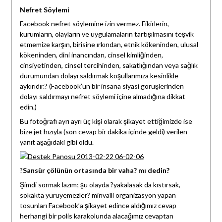
Nefret Söylemi
Facebook nefret söylemine izin vermez. Fikirlerin,
kurumların, olayların ve uygulamaların tartışılmasını teşvik
etmemize karşın, birisine ırkından, etnik kökeninden, ulusal
kökeninden, dini inancından, cinsel kimliğinden,
cinsiyetinden, cinsel tercihinden, sakatlığından veya sağlık
durumundan dolayı saldırmak koşullarımıza kesinlikle
aykırıdır.? (Facebook’un bir insana siyasi görüşlerinden
dolayı saldırmayı nefret söylemi içine almadığına dikkat
edin.)
Bu fotoğrafı ayrı ayrı üç kişi olarak şikayet ettiğimizde ise
bize jet hızıyla (son cevap bir dakika içinde geldi) verilen
yanıt aşağıdaki gibi oldu.
?
Sansür çölünün ortasında bir vaha? mı dedin?
Şimdi sormak lazım; şu olayda ?yakalasak da kıstırsak,
sokakta yürüyemezler? minvalli organizasyon yapan
tosunları Facebook’a şikayet edince aldığımız cevap
herhangi bir polis karakolunda alacağımız cevaptan