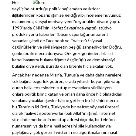
Her
şeyi içine oturduğu politik bağlamdan ve iktidar
ilişkilerinden koparıp işimize geldiği gibi inceleme huyumuz,
malumunuz, sosyal medyayı yeni ?özgürlükler diyarı? yaptı.
1990’larda CNN’inin Körfez Savaşı’nda yaptığı stüdyo
prodüksiyonu haberleri ?basın özgürlüğünün zaferi?
sananlar, şimdi de Facebook ve Twitter’ı ?siyasal
özgürlüklerin ve sivil siyasetin beşiği? zannediyorlar. Doğru,
çünkü bu iki mecra dünyaya Ork gezegeninden, biz sırf
kendi başımıza bulamadığımız özgürlüğü ve demokrasiyi
bulalım diye geldi. Burada olan bitenle hiç alakaları yok.
Ancak her nedense Mısır’a, Tunus’a ve daha daha nerelere
tek başına özgürlük getiren, orada yıllardır koyun gibi yatıp
duran halkı ensesinden tutup meydanlara sürükleyen,
onlara politik bilinç katan ve onları daha önce hiç olmadıkları
ve olamayacakları şeyler hâline getiren bu iki sihirli mecra,
bu Tanrı’nın iki lütfu, Türkiye’de bir nefret söylemi üreteci
olarak faaliyet gösteriyorlar (bak Allah’ın işine). Internet
sitesinde merkezinin mektup adresi dışında, bir telefon
numarasını ya da bir e-mail adresini bile kullanıcılarıyla
paylaşmayı çok gören Twitter’ın ne algoritmalarının nasıl