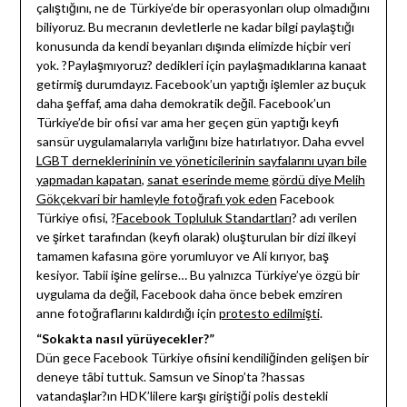
çalıştığını, ne de Türkiye’de bir operasyonları olup olmadığını
biliyoruz. Bu mecranın devletlerle ne kadar bilgi paylaştığı
konusunda da kendi beyanları dışında elimizde hiçbir veri
yok. ?Paylaşmıyoruz? dedikleri için paylaşmadıklarına kanaat
getirmiş durumdayız. Facebook’un yaptığı işlemler az buçuk
daha şeffaf, ama daha demokratik değil. Facebook’un
Türkiye’de bir ofisi var ama her geçen gün yaptığı keyfi
sansür uygulamalarıyla varlığını bize hatırlatıyor. Daha evvel
LGBT derneklerininin ve yöneticilerinin sayfalarını uyarı bile
yapmadan kapatan
,
sanat eserinde meme gördü diye Melih
Gökçekvari bir hamleyle fotoğrafı yok eden
Facebook
Türkiye ofisi, ?
Facebook Topluluk Standartları
? adı verilen
ve şirket tarafından (keyfi olarak) oluşturulan bir dizi ilkeyi
tamamen kafasına göre yorumluyor ve Ali kırıyor, baş
kesiyor. Tabii işine gelirse… Bu yalnızca Türkiye’ye özgü bir
uygulama da değil, Facebook daha önce bebek emziren
anne fotoğraflarını kaldırdığı için
protesto edilmişti
.
“Sokakta nasıl yürüyecekler?”
Dün gece Facebook Türkiye ofisini kendiliğinden gelişen bir
deneye tâbi tuttuk. Samsun ve Sinop’ta ?hassas
vatandaşlar?ın HDK’lilere karşı giriştiği polis destekli