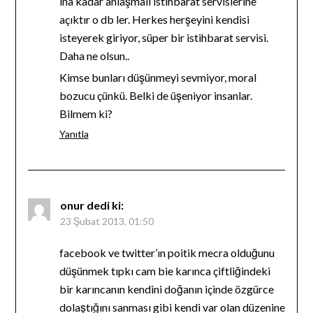
ına kadar anlaşmalı istihbarat servislerine
açıktır o db ler. Herkes herşeyini kendisi
isteyerek giriyor, süper bir istihbarat servisi.
Daha ne olsun..
Kimse bunları düşünmeyi sevmiyor, moral
bozucu çünkü. Belki de üşeniyor insanlar.
Bilmem ki?
Yanıtla
onur
dedi ki:
23 Şubat 2013, 01:50
facebook ve twitter’ın poitik mecra olduğunu
düşünmek tıpkı cam bie karınca çiftliğindeki
bir karıncanın kendini doğanın içinde özgürce
dolaştığını sanması gibi kendi var olan düzenine