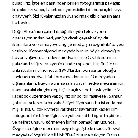
bulabiliriz. İşte en basitinden birileri fotoğrafımızı paylaşıp
linç planları yapar, Facebook yöneticileri de buna ışık hızıyla
onay verir. Sizi rüyalarınızdan uyandırmak gibi olmasın ama
bu böyle.
Doğu Bloku’nun çatırdatıldığı ilk uydu televizyonu
operasyonundan beri, yani yaklaşık çeyrek yüzyıldır
iktidarlara ve sermayeye angaje medyaya ?özgürlük? payesi
veriliyor. Konvansiyonel medyada bunun böyle olmadığını
bugün yaşıyoruz. Türkiye medyası önce Özal iktidarının
palazlandırdığı sermayenin elinde toplandı, bugün ise şu
anki iktidarın eline geçti. 1990’lardan beri özgür olduğu
söylenen medya, biat korosuna dönüştü. O medyadan
dışlananların, bugün aynı masala sosyal medya mecraları için
inanması akıl alır gibi değil. Çok açık ve net söyleyelim; siz
Facebook üzerinden yaptığınız bir politik faaliyete ?Sansür
çölünün ortasında bir vaha? diyebiliyorsanız bu işi an-la-ma-
mış-sı-nız. O çok kıymetli ?aktivist? sayfanızın kaderi kim
olduğunu bile bilmediğiniz ve yukarıdaki fotoğrafta şiddet
ve nefret unsuru görmeyen birinin parmağının ucunda.
Özgür dediğiniz mecranın özgürlüğü işte bu kadar. Sosyal
medyadaki özgürlük hâlâ bir ?Del? tuşuna bakıyor. O tuşa