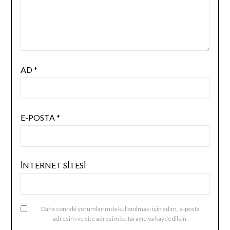
AD
*
E-POSTA
*
İNTERNET SITESI
Daha sonraki yorumlarımda kullanılması için adım, e-posta
adresim ve site adresim bu tarayıcıya kaydedilsin.