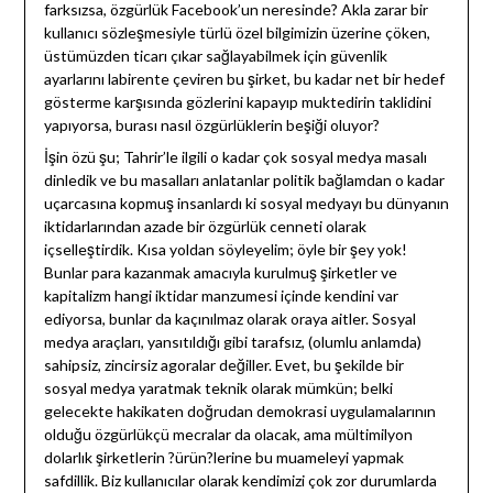
farksızsa, özgürlük Facebook’un neresinde? Akla zarar bir
kullanıcı sözleşmesiyle türlü özel bilgimizin üzerine çöken,
üstümüzden ticarı çıkar sağlayabilmek için güvenlik
ayarlarını labirente çeviren bu şirket, bu kadar net bir hedef
gösterme karşısında gözlerini kapayıp muktedirin taklidini
yapıyorsa, burası nasıl özgürlüklerin beşiği oluyor?
İşin özü şu; Tahrir’le ilgili o kadar çok sosyal medya masalı
dinledik ve bu masalları anlatanlar politik bağlamdan o kadar
uçarcasına kopmuş insanlardı ki sosyal medyayı bu dünyanın
iktidarlarından azade bir özgürlük cenneti olarak
içselleştirdik. Kısa yoldan söyleyelim; öyle bir şey yok!
Bunlar para kazanmak amacıyla kurulmuş şirketler ve
kapitalizm hangi iktidar manzumesi içinde kendini var
ediyorsa, bunlar da kaçınılmaz olarak oraya aitler. Sosyal
medya araçları, yansıtıldığı gibi tarafsız, (olumlu anlamda)
sahipsiz, zincirsiz agoralar değiller. Evet, bu şekilde bir
sosyal medya yaratmak teknik olarak mümkün; belki
gelecekte hakikaten doğrudan demokrasi uygulamalarının
olduğu özgürlükçü mecralar da olacak, ama mültimilyon
dolarlık şirketlerin ?ürün?lerine bu muameleyi yapmak
safdillik. Biz kullanıcılar olarak kendimizi çok zor durumlarda