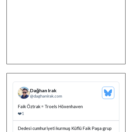
Dağhan Irak
Bluesky
@
daghanirak.com
Profilini
Gor
Bluesky'da
Faik Öztrak = Troels Höxenhaven
Dağhan
❤️
1
Irak
tarafindan
yazilan
Bluesky'da
Dedesi cumhuriyeti kurmuş Küflü Faik Paşa grup