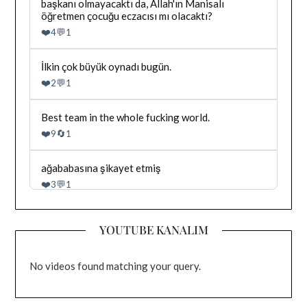
gonderiyi
Dağhan
başkanı olmayacaktı da, Allah'ın Manisalı
goruntule
Irak
öğretmen çocuğu eczacısı mı olacaktı?
tarafindan
❤️
💬
4
1
yazilan
gonderiyi
goruntule
Bluesky'da
İlkin çok büyük oynadı bugün.
Dağhan
❤️
💬
2
1
Irak
tarafindan
yazilan
Bluesky'da
Best team in the whole fucking world.
gonderiyi
Dağhan
❤️
🔄
9
1
goruntule
Irak
tarafindan
yazilan
Bluesky'da
ağababasına şikayet etmiş
gonderiyi
Dağhan
❤️
💬
3
1
goruntule
Irak
tarafindan
yazilan
YOUTUBE KANALIM
gonderiyi
goruntule
No videos found matching your query.