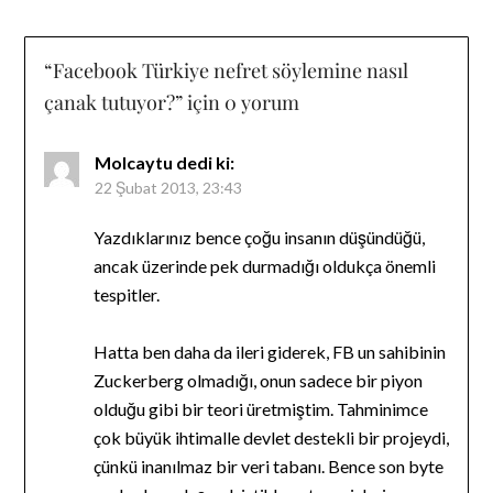
“
Facebook Türkiye nefret söylemine nasıl
çanak tutuyor?
” için 0 yorum
Molcaytu
dedi ki:
22 Şubat 2013, 23:43
Yazdıklarınız bence çoğu insanın düşündüğü,
ancak üzerinde pek durmadığı oldukça önemli
tespitler.
Hatta ben daha da ileri giderek, FB un sahibinin
Zuckerberg olmadığı, onun sadece bir piyon
olduğu gibi bir teori üretmiştim. Tahminimce
çok büyük ihtimalle devlet destekli bir projeydi,
çünkü inanılmaz bir veri tabanı. Bence son byte