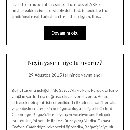
itself to an autocratic regime. The roots of AKP’s
unshakeable reign are widely debated; it could be the
traditional rural Turkish culture, the religion, the…
Devamını oku
Neyin yasını niye tutuyoruz?
29 Ağustos 2015
tarihinde yayımlandı
Bu haftasonu Eskişehir’de Sazova’da yelken, Porsuk’ta kano
yarışları vardı, daha doğrusu olması gerekiyordu. Bu tip
aktiviteler bir şehir için önemlidir. 1987 yılında, yani ben altı
yaşımdayken, annemin beni götürdüğü Haliç’teki Oxford-
Cambridge-Boğaziçi kürek yarışını hatırlıyorum. Pek çok
İstanbullu gibi ben de ilk kez kürek yarışı izledim. Dahası
Oxford-Cambridge rekabetini öğrendim, Boğaziçi diye bir