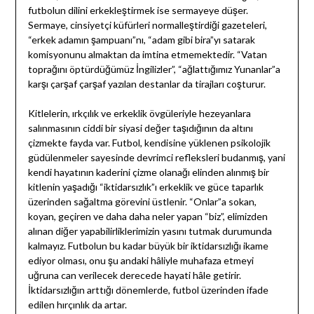
futbolun dilini erkekleştirmek ise sermayeye düşer.
Sermaye, cinsiyetçi küfürleri normalleştirdiği gazeteleri,
“erkek adamın şampuanı”nı, “adam gibi bira”yı satarak
komisyonunu almaktan da imtina etmemektedir. “Vatan
toprağını öptürdüğümüz İngilizler”, “ağlattığımız Yunanlar”a
karşı çarşaf çarşaf yazılan destanlar da tirajları coşturur.
Kitlelerin, ırkçılık ve erkeklik övgüleriyle hezeyanlara
salınmasının ciddi bir siyasi değer taşıdığının da altını
çizmekte fayda var. Futbol, kendisine yüklenen psikolojik
güdülenmeler sayesinde devrimci refleksleri budanmış, yani
kendi hayatının kaderini çizme olanağı elinden alınmış bir
kitlenin yaşadığı “iktidarsızlık”ı erkeklik ve güce taparlık
üzerinden sağaltma görevini üstlenir. “Onlar”a sokan,
koyan, geçiren ve daha daha neler yapan “biz”, elimizden
alınan diğer yapabilirliklerimizin yasını tutmak durumunda
kalmayız. Futbolun bu kadar büyük bir iktidarsızlığı ikame
ediyor olması, onu şu andaki hâliyle muhafaza etmeyi
uğruna can verilecek derecede hayati hâle getirir.
İktidarsızlığın arttığı dönemlerde, futbol üzerinden ifade
edilen hırçınlık da artar.