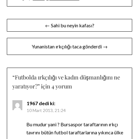
Yazı
← Sahi bu neyin kafası?
gezinmesi
Yunanistan ırkçılığı taca gönderdi →
“
Futbolda ırkçılığı ve kadın düşmanlığını ne
yaratıyor?
” için 4 yorum
1967
dedi ki:
10 Mart 2013, 21:24
Bu mudur yani ? Bursaspor taraftarının ırkçı
tavrını bütün futbol taraftarlarına yıkınca ülke