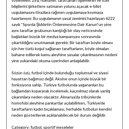
söyleyelim. Zira, hükümet taraftarları fişlemenin ve özel
bilgilerini şirketlere satmanın yolunu açacak e-bilet
uygulamasını itirazlara rağmen uygulamaya koymaya
hazırlanıyor. Bu uygulamanın yasal zeminini hazırlayan 6222
sayılı “Sporda Şiddetin Önlenmesine Dair Kanun”un yine
aynı taraftar grubunun karıştığı bir olay neticesinde
başlatılan büyük bir medya kampanyası sonrasında
çıkartıldığını unutmamak gerekir. Bir taraftan böyle olması
için her türlü koşul sağlanan taraftarların, böyle olmaları
bahane edilerek kamu aleyhine yasalar çıkarılmasının nedeni
yine yukarıdaki okuma üzerinden anlaşılabilir.
Sözün özü, futbol içinde bulunduğu toplumsal ve siyasi
hayattan bağımsız değil. Aksine onun içinde büyük bir
fonksiyona sahip. Türkiye futbolunda yaşananları bu
bağlamdan kopararak incelemek, kaçınılmaz olarak yanlış
çıkarımlara neden olacaktır. Almanya’da tribünlerde
homofobi aleyhine pankartlar açılabilirken, Türkiye’de
taraftarların kadın bıçaklaması, herhalde futbolun kendisi
neden gösterilerek açıklanabilecek bir durum değildir.
Category:
futbol
,
sportif meseleler