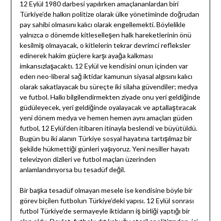
12 Eylül 1980 darbesi yapılırken amaçlananlardan biri
Türkiye’de halkın politize olarak ülke yönetiminde doğrudan
pay sahibi olmasını kalıcı olarak engellemekti. Böylelikle
yalnızca o dönemde kitleselleşen halk hareketlerinin önü
kesilmiş olmayacak, o kitlelerin tekrar devrimci refleksler
edinerek hakim güçlere karşı ayağa kalkması
imkansızlaşacaktı. 12 Eylül ve kendisini onun içinden var
eden neo-liberal sağ iktidar kamunun siyasal algısını kalıcı
olarak sakatlayacak bu süreçte iki silaha güvendiler; medya
ve futbol. Halkı bilgilendirmekten ziyade onu yeri geldiğinde
güdüleyecek, yeri geldiğinde oyalayacak ve aptallaştıracak
yeni dönem medya ve hemen hemen aynı amaçları güden
futbol, 12 Eylül’den itibaren itinayla beslendi ve büyütüldü.
Bugün bu iki alanın Türkiye sosyal hayatına tartışılmaz bir
şekilde hükmettiği günleri yaşıyoruz. Yeni nesiller hayatı
televizyon dizileri ve futbol maçları üzerinden
anlamlandırıyorsa bu tesadüf değil.
Bir başka tesadüf olmayan mesele ise kendisine böyle bir
görev biçilen futbolun Türkiye’deki yapısı. 12 Eylül sonrası
futbol Türkiye’de sermayeyle iktidarın iş birliği yaptığı bir