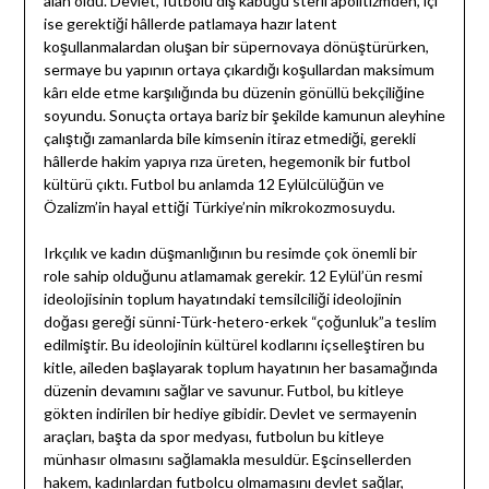
alan oldu. Devlet, futbolu dış kabuğu steril apolitizmden, içi
ise gerektiği hâllerde patlamaya hazır latent
koşullanmalardan oluşan bir süpernovaya dönüştürürken,
sermaye bu yapının ortaya çıkardığı koşullardan maksimum
kârı elde etme karşılığında bu düzenin gönüllü bekçiliğine
soyundu. Sonuçta ortaya bariz bir şekilde kamunun aleyhine
çalıştığı zamanlarda bile kimsenin itiraz etmediği, gerekli
hâllerde hakim yapıya rıza üreten, hegemonik bir futbol
kültürü çıktı. Futbol bu anlamda 12 Eylülcülüğün ve
Özalizm’in hayal ettiği Türkiye’nin mikrokozmosuydu.
Irkçılık ve kadın düşmanlığının bu resimde çok önemli bir
role sahip olduğunu atlamamak gerekir. 12 Eylül’ün resmi
ideolojisinin toplum hayatındaki temsilciliği ideolojinin
doğası gereği sünni-Türk-hetero-erkek “çoğunluk”a teslim
edilmiştir. Bu ideolojinin kültürel kodlarını içselleştiren bu
kitle, aileden başlayarak toplum hayatının her basamağında
düzenin devamını sağlar ve savunur. Futbol, bu kitleye
gökten indirilen bir hediye gibidir. Devlet ve sermayenin
araçları, başta da spor medyası, futbolun bu kitleye
münhasır olmasını sağlamakla mesuldür. Eşcinsellerden
hakem, kadınlardan futbolcu olmamasını devlet sağlar,