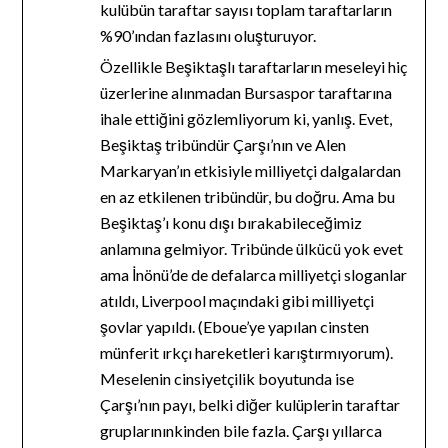
kulübün taraftar sayısı toplam taraftarların
%90’ından fazlasını oluşturuyor.
Özellikle Beşiktaşlı taraftarların meseleyi hiç
üzerlerine alınmadan Bursaspor taraftarına
ihale ettiğini gözlemliyorum ki, yanlış. Evet,
Beşiktaş tribündür Çarşı’nın ve Alen
Markaryan’ın etkisiyle milliyetçi dalgalardan
en az etkilenen tribündür, bu doğru. Ama bu
Beşiktaş’ı konu dışı bırakabileceğimiz
anlamına gelmiyor. Tribünde ülkücü yok evet
ama İnönü’de de defalarca milliyetçi sloganlar
atıldı, Liverpool maçındaki gibi milliyetçi
şovlar yapıldı. (Eboue’ye yapılan cinsten
münferit ırkçı hareketleri karıştırmıyorum).
Meselenin cinsiyetçilik boyutunda ise
Çarşı’nın payı, belki diğer kulüplerin taraftar
gruplarınınkinden bile fazla. Çarşı yıllarca