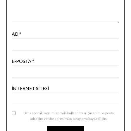
AD
*
E-POSTA
*
İNTERNET SITESI
Daha sonraki yorumlarımda kullanılması için adım, e-posta
adresim ve site adresim bu tarayıcıya kaydedilsin.