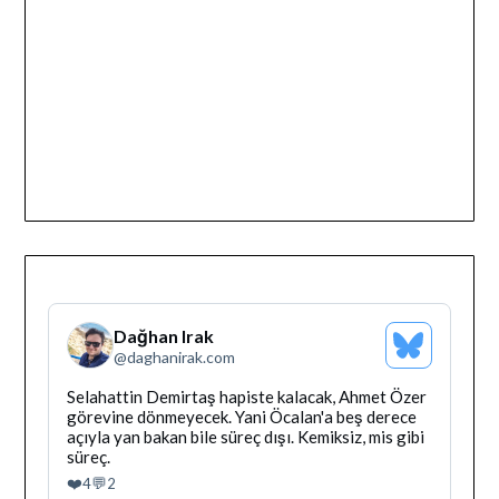
Dağhan Irak
Bluesky
@
daghanirak.com
Profilini
Gor
Bluesky'da
Selahattin Demirtaş hapiste kalacak, Ahmet Özer
Dağhan
görevine dönmeyecek. Yani Öcalan'a beş derece
Irak
açıyla yan bakan bile süreç dışı. Kemiksiz, mis gibi
tarafindan
süreç.
yazilan
❤️
💬
4
2
gonderiyi