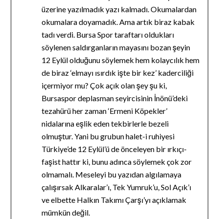
üzerine yazılmadık yazı kalmadı. Okumalardan
okumalara doyamadık. Ama artık biraz kabak
tadı verdi. Bursa Spor taraftarı oldukları
söylenen saldırganların mayasını bozan şeyin
12 Eylül olduğunu söylemek hem kolaycılık hem
de biraz ‘elmayı ısırdık işte bir kez’ kaderciliği
içermiyor mu? Çok açık olan şey şu ki,
Bursaspor deplasman seyircisinin İnönü’deki
tezahürü her zaman ‘Ermeni Köpekler’
nidalarına eşlik eden tekbirlerle bezeli
olmuştur. Yani bu grubun halet-i ruhiyesi
Türkiye’de 12 Eylül’ü de önceleyen bir ırkıçı-
faşist hattır ki, bunu adınca söylemek çok zor
olmamalı. Meseleyi bu yazıdan algılamaya
çalışırsak Alkaralar’ı, Tek Yumruk’u, Sol Açık’ı
ve elbette Halkın Takımı Çarşı’yı açıklamak
mümkün değil.