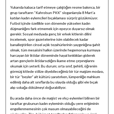
Yukarıda kabaca tarif etmeye çalıştığım resme bakınca, bir
grup taraftarın “Kahrolsun PKK” sloganlarıyla 8 Mart’a
katılan kadın eylemcileri bıçaklaması sürpriz gözükmüyor.
Futbol içinde özellikle son dönemde yükselen kadın
düşmanlığını fark etmemek için epeyce duyarsız olmak
gerekir. Sosyal medyada genç bir erkek kitlenin dilini
incelemek, spor gazetelerine isim olabilecek kadar
banalleştirilen cinsel açlık tezahürlerinin yaygınlığına şahit
olmak, tüm mesaisini halkın üzerinde hegemonya kurmaya
harcayan bir iktidar döneminde hayal kırıklıkları giderek
artan gençlerin iktidarsızlığını ikame etme çırpınışlarını
okumak için yeterli. Bu durum; orta sınıf, şehirli, öğrenim
görmüş kitlede stilize diyebileceğimiz bir tür maşizm modası,
bir tür “beyler” alt kültürü yaratırken, lümpenliğe mahkum
edilmiş daha alt sınıflarda bu olayda olduğu gibi ele bıçak
alıp sokağa dökülmeyi doğurabiliyor.
Bu arada daha önce de maşist ve ırkçı eylemleri bilinen bir
taraftar grubunun kadın eyleminin olduğu yere erişiminin
engellenmemesinin çok masum olmayabileceğini de