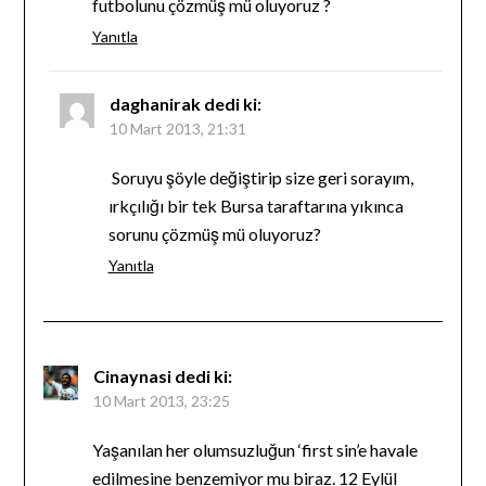
futbolunu çözmüş mü oluyoruz ?
Yanıtla
daghanirak
dedi ki:
10 Mart 2013, 21:31
Soruyu şöyle değiştirip size geri sorayım,
ırkçılığı bir tek Bursa taraftarına yıkınca
sorunu çözmüş mü oluyoruz?
Yanıtla
Cinaynasi
dedi ki:
10 Mart 2013, 23:25
Yaşanılan her olumsuzluğun ‘first sin’e havale
edilmesine benzemiyor mu biraz. 12 Eylül