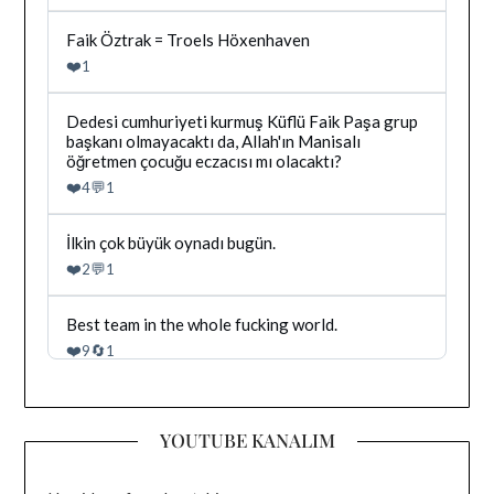
goruntule
Bluesky'da
Faik Öztrak = Troels Höxenhaven
Dağhan
❤️
1
Irak
tarafindan
yazilan
Bluesky'da
Dedesi cumhuriyeti kurmuş Küflü Faik Paşa grup
gonderiyi
Dağhan
başkanı olmayacaktı da, Allah'ın Manisalı
goruntule
Irak
öğretmen çocuğu eczacısı mı olacaktı?
tarafindan
❤️
💬
4
1
yazilan
gonderiyi
goruntule
Bluesky'da
İlkin çok büyük oynadı bugün.
Dağhan
❤️
💬
2
1
Irak
tarafindan
yazilan
Bluesky'da
Best team in the whole fucking world.
gonderiyi
Dağhan
❤️
🔄
9
1
goruntule
Irak
tarafindan
yazilan
gonderiyi
YOUTUBE KANALIM
goruntule