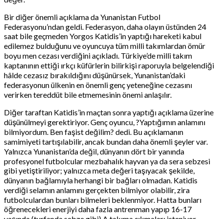
Bir diğer önemli açıklama da Yunanistan Futbol
Federasyonu’ndan geldi. Federasyon, daha olayın üstünden 24
saat bile geçmeden Yorgos Katidis’in yaptığı hareketi kabul
edilemez bulduğunu ve oyuncuya tüm milli takımlardan ömür
boyu men cezası verdiğini açıkladı. Türkiye’de milli takım
kaptanının ettiği ırkçı küfürlerin bilirkişi raporuyla belgelendiği
hâlde cezasız bırakıldığını düşünürsek, Yunanistan’daki
federasyonun ülkenin en önemli genç yeteneğine cezasını
verirken tereddüt bile etmemesinin önemi anlaşılır.
Diğer taraftan Katidis’in maçtan sonra yaptığı açıklama üzerine
düşünülmeyi gerektiriyor. Genç oyuncu, ?Yaptığımın anlamını
bilmiyordum. Ben faşist değilim? dedi. Bu açıklamanın
samimiyeti tartışılabilir, ancak bundan daha önemli şeyler var.
Yalnızca Yunanistan’da değil, dünyanın dört bir yanında
profesyonel futbolcular mezbahalık hayvan ya da sera sebzesi
gibi yetiştiriliyor; yalnızca meta değeri taşıyacak şekilde,
dünyanın bağlamıyla herhangi bir bağları olmadan. Katidis
verdiği selamın anlamını gerçekten bilmiyor olabilir, zira
futbolculardan bunları bilmeleri beklenmiyor. Hatta bunları
öğrenecekleri enerjiyi daha fazla antrenman yapıp 16-17
yaşında (turfanda sebze gibi) A takıma çıkmaları isteniyor.