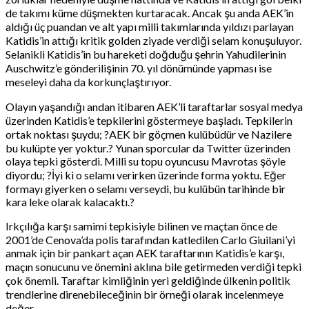
de takımı küme düşmekten kurtaracak. Ancak şu anda AEK’in
aldığı üç puandan ve alt yapı milli takımlarında yıldızı parlayan
Katidis’in attığı kritik golden ziyade verdiği selam konuşuluyor.
Selanikli Katidis’in bu hareketi doğduğu şehrin Yahudilerinin
Auschwitz’e gönderilişinin 70. yıl dönümünde yapması ise
meseleyi daha da korkunçlaştırıyor.
Olayın yaşandığı andan itibaren AEK’li taraftarlar sosyal medya
üzerinden Katidis’e tepkilerini göstermeye başladı. Tepkilerin
ortak noktası şuydu; ?AEK bir göçmen kulübüdür ve Nazilere
bu kulüpte yer yoktur.? Yunan sporcular da Twitter üzerinden
olaya tepki gösterdi. Milli su topu oyuncusu Mavrotas şöyle
diyordu; ?İyi ki o selamı verirken üzerinde forma yoktu. Eğer
formayı giyerken o selamı verseydi, bu kulübün tarihinde bir
kara leke olarak kalacaktı.?
Irkçılığa karşı samimi tepkisiyle bilinen ve maçtan önce de
2001’de Cenova’da polis tarafından katledilen Carlo Giuilani’yi
anmak için bir pankart açan AEK taraftarının Katidis’e karşı,
maçın sonucunu ve önemini aklına bile getirmeden verdiği tepki
çok önemli. Taraftar kimliğinin yeri geldiğinde ülkenin politik
trendlerine direnebileceğinin bir örneği olarak incelenmeye
değer.