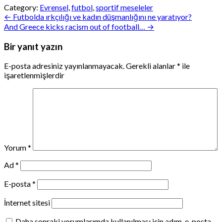
Category:
Evrensel
,
futbol
,
sportif meseleler
Yazı
← Futbolda ırkçılığı ve kadın düşmanlığını ne yaratıyor?
And Greece kicks racism out of football… →
gezinmesi
Bir yanıt yazın
E-posta adresiniz yayınlanmayacak.
Gerekli alanlar
*
ile
işaretlenmişlerdir
Yorum
*
Ad
*
E-posta
*
İnternet sitesi
Daha sonraki yorumlarımda kullanılması için adım, e-posta