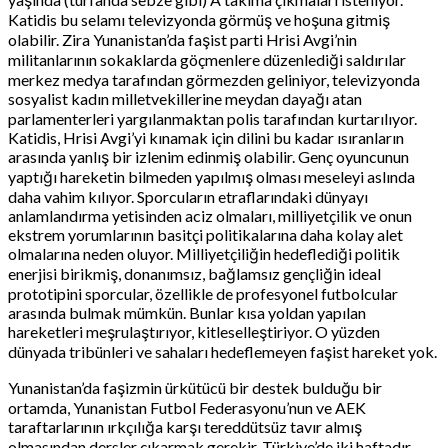
Katidis bu selamı televizyonda görmüş ve hoşuna gitmiş
olabilir. Zira Yunanistan’da faşist parti Hrisi Avgi’nin
militanlarının sokaklarda göçmenlere düzenlediği saldırılar
merkez medya tarafından görmezden geliniyor, televizyonda
sosyalist kadın milletvekillerine meydan dayağı atan
parlamenterleri yargılanmaktan polis tarafından kurtarılıyor.
Katidis, Hrisi Avgi’yi kınamak için dilini bu kadar ısıranların
arasında yanlış bir izlenim edinmiş olabilir. Genç oyuncunun
yaptığı hareketin bilmeden yapılmış olması meseleyi aslında
daha vahim kılıyor. Sporcuların etraflarındaki dünyayı
anlamlandırma yetisinden aciz olmaları, milliyetçilik ve onun
ekstrem yorumlarının basitçi politikalarına daha kolay alet
olmalarına neden oluyor. Milliyetçiliğin hedeflediği politik
enerjisi birikmiş, donanımsız, bağlamsız gençliğin ideal
prototipini sporcular, özellikle de profesyonel futbolcular
arasında bulmak mümkün. Bunlar kısa yoldan yapılan
hareketleri meşrulaştırıyor, kitleselleştiriyor. O yüzden
dünyada tribünleri ve sahaları hedeflemeyen faşist hareket yok.
Yunanistan’da faşizmin ürkütücü bir destek bulduğu bir
ortamda, Yunanistan Futbol Federasyonu’nun ve AEK
taraftarlarının ırkçılığa karşı tereddütsüz tavır almış
olmasından dersler çıkarmak gerekir. Türkiye’de iki haftadır