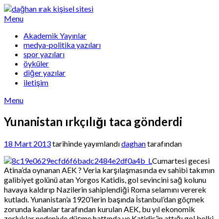
Skip
to
Menu
content
Akademik Yayınlar
medya-politika yazıları
spor yazıları
öyküler
diğer yazılar
iletişim
Menu
Yunanistan ırkçılığı taca gönderdi
18 Mart 2013
tarihinde yayımlandı
daghan
tarafından
Cumartesi gecesi
Atina’da oynanan AEK ? Veria karşılaşmasında ev sahibi takımın
galibiyet golünü atan Yorgos Katidis, gol sevincini sağ kolunu
havaya kaldırıp Nazilerin sahiplendiği Roma selamını vererek
kutladı. Yunanistan’a 1920’lerin başında İstanbul’dan göçmek
zorunda kalanlar tarafından kurulan AEK, bu yıl ekonomik
zorluklar nedeniyle düşme hattında ve Katidis’in attığı gol belki