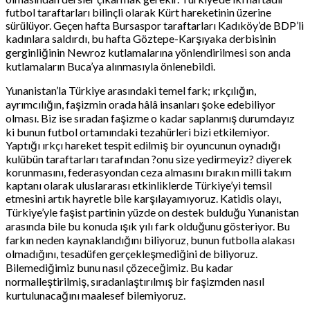
futbol taraftarları bilinçli olarak Kürt hareketinin üzerine
sürülüyor. Geçen hafta Bursaspor taraftarları Kadıköy’de BDP’li
kadınlara saldırdı, bu hafta Göztepe-Karşıyaka derbisinin
gerginliğinin Newroz kutlamalarına yönlendirilmesi son anda
kutlamaların Buca’ya alınmasıyla önlenebildi.
Yunanistan’la Türkiye arasındaki temel fark; ırkçılığın,
ayrımcılığın, faşizmin orada hâlâ insanları şoke edebiliyor
olması. Biz ise sıradan faşizme o kadar saplanmış durumdayız
ki bunun futbol ortamındaki tezahürleri bizi etkilemiyor.
Yaptığı ırkçı hareket tespit edilmiş bir oyuncunun oynadığı
kulübün taraftarları tarafından ?onu size yedirmeyiz? diyerek
korunmasını, federasyondan ceza almasını bırakın milli takım
kaptanı olarak uluslararası etkinliklerde Türkiye’yi temsil
etmesini artık hayretle bile karşılayamıyoruz. Katidis olayı,
Türkiye’yle faşist partinin yüzde on destek bulduğu Yunanistan
arasında bile bu konuda ışık yılı fark olduğunu gösteriyor. Bu
farkın neden kaynaklandığını biliyoruz, bunun futbolla alakası
olmadığını, tesadüfen gerçekleşmediğini de biliyoruz.
Bilemediğimiz bunu nasıl çözeceğimiz. Bu kadar
normalleştirilmiş, sıradanlaştırılmış bir faşizmden nasıl
kurtulunacağını maalesef bilemiyoruz.