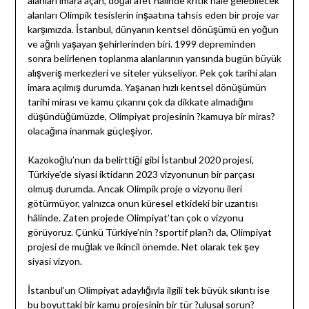
alanları imara açan, doğal afet hâlinde kritik hâle gelebilecek
alanları Olimpik tesislerin inşaatına tahsis eden bir proje var
karşımızda. İstanbul, dünyanın kentsel dönüşümü en yoğun
ve ağrılı yaşayan şehirlerinden biri. 1999 depreminden
sonra belirlenen toplanma alanlarının yarısında bugün büyük
alışveriş merkezleri ve siteler yükseliyor. Pek çok tarihi alan
imara açılmış durumda. Yaşanan hızlı kentsel dönüşümün
tarihi mirası ve kamu çıkarını çok da dikkate almadığını
düşündüğümüzde, Olimpiyat projesinin ?kamuya bir miras?
olacağına inanmak güçleşiyor.
Kazokoğlu’nun da belirttiği gibi İstanbul 2020 projesi,
Türkiye’de siyasi iktidarın 2023 vizyonunun bir parçası
olmuş durumda. Ancak Olimpik proje o vizyonu ileri
götürmüyor, yalnızca onun küresel etkideki bir uzantısı
hâlinde. Zaten projede Olimpiyat’tan çok o vizyonu
görüyoruz. Çünkü Türkiye’nin ?sportif plan?ı da, Olimpiyat
projesi de muğlak ve ikincil önemde. Net olarak tek şey
siyasi vizyon.
İstanbul’un Olimpiyat adaylığıyla ilgili tek büyük sıkıntı ise
bu boyuttaki bir kamu projesinin bir tür ?ulusal sorun?