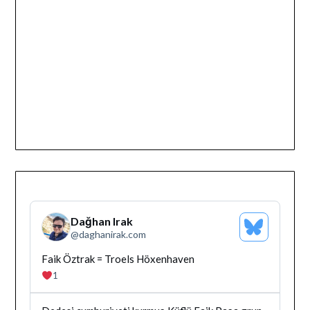
Dağhan Irak
Bluesky
@
daghanirak.com
Profilini
Gor
Bluesky'da
Faik Öztrak = Troels Höxenhaven
Dağhan
1
Irak
tarafindan
yazilan
Bluesky'da