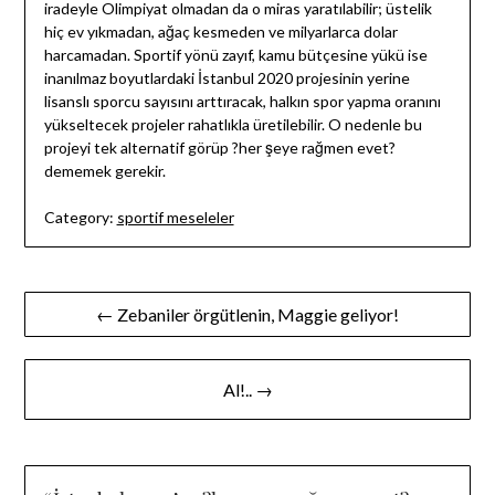
iradeyle Olimpiyat olmadan da o miras yaratılabilir; üstelik
hiç ev yıkmadan, ağaç kesmeden ve milyarlarca dolar
harcamadan. Sportif yönü zayıf, kamu bütçesine yükü ise
inanılmaz boyutlardaki İstanbul 2020 projesinin yerine
lisanslı sporcu sayısını arttıracak, halkın spor yapma oranını
yükseltecek projeler rahatlıkla üretilebilir. O nedenle bu
projeyi tek alternatif görüp ?her şeye rağmen evet?
dememek gerekir.
Category:
sportif meseleler
Yazı
← Zebaniler örgütlenin, Maggie geliyor!
gezinmesi
Al!.. →