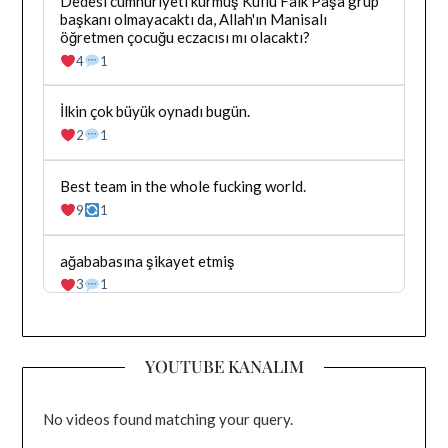
Dedesi cumhuriyeti kurmuş Küflü Faik Paşa grup
gonderiyi
Dağhan
başkanı olmayacaktı da, Allah'ın Manisalı
goruntule
Irak
öğretmen çocuğu eczacısı mı olacaktı?
tarafindan
4
1
yazilan
gonderiyi
goruntule
Bluesky'da
İlkin çok büyük oynadı bugün.
Dağhan
2
1
Irak
tarafindan
yazilan
Bluesky'da
Best team in the whole fucking world.
gonderiyi
Dağhan
9
1
goruntule
Irak
tarafindan
yazilan
Bluesky'da
ağababasına şikayet etmiş
gonderiyi
Dağhan
3
1
goruntule
Irak
tarafindan
yazilan
gonderiyi
YOUTUBE KANALIM
goruntule
No videos found matching your query.