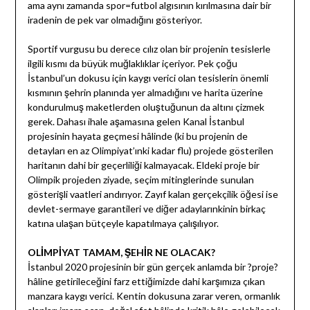
ama aynı zamanda spor=futbol algısının kırılmasına dair bir
iradenin de pek var olmadığını gösteriyor.
Sportif vurgusu bu derece cılız olan bir projenin tesislerle
ilgili kısmı da büyük muğlaklıklar içeriyor. Pek çoğu
İstanbul’un dokusu için kaygı verici olan tesislerin önemli
kısmının şehrin planında yer almadığını ve harita üzerine
kondurulmuş maketlerden oluştuğunun da altını çizmek
gerek. Dahası ihale aşamasına gelen Kanal İstanbul
projesinin hayata geçmesi hâlinde (ki bu projenin de
detayları en az Olimpiyat’ınki kadar flu) projede gösterilen
haritanın dahi bir geçerliliği kalmayacak. Eldeki proje bir
Olimpik projeden ziyade, seçim mitinglerinde sunulan
gösterişli vaatleri andırıyor. Zayıf kalan gerçekçilik öğesi ise
devlet-sermaye garantileri ve diğer adaylarınkinin birkaç
katına ulaşan bütçeyle kapatılmaya çalışılıyor.
OLİMPİYAT TAMAM, ŞEHİR NE OLACAK?
İstanbul 2020 projesinin bir gün gerçek anlamda bir ?proje?
hâline getirileceğini farz ettiğimizde dahi karşımıza çıkan
manzara kaygı verici. Kentin dokusuna zarar veren, ormanlık