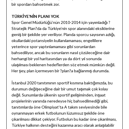
bir spordan bahsetmek zor.
TÜRKİYE’NİN PLANI YOK
Spor Genel Müdürlüğü’nün 2010-2014 için yayımladığı ?
Stratejik Plan?da da Türkiye’nin spor alanındaki eksiklerine
geniş bir şekilde yer veriliyor. Planda sporcu sayısının azlığı,
okullardaki potansiyelin kullanılamaması, engellilere
yeterince spor yaptırılamaması gibi sorunlardan
bahsediliyor, ancak bu sorunların nasıl çözüleceğine dair
herhangi bir yol haritasından ya da dört yıl sonunda
ulaşılması beklenen hedeflerden söz etmek mümkün değil.
Her şey, plan içermeyen bir ?plan?a bağlanmış durumda.
İstanbul 2020 tanıtımının sportif kısmına baktığımızda, bu
durumun değişeceğine dair bir umut taşımak çok kolay
değil. Sunumlarda ülkenin sportif gelişiminden, inşaat
projelerinin yanında neredeyse hiç bahsedilmediği gibi,
tanıtımlarda öne Olimpiyat’ta A takım seviyesinde bile
oynanmayan erkek futbolunun lüzumsuz şekilde öne
çıkarılması dikkat çekiyor. Futbolun bu kadar öne çıkarılması,
Türkiye halkının desteğini kazanma aracı olarak anlaşılabilir