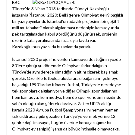
BBC
Türkçe’de 3 Nisan 2013 tarihinde Cüneyt Kazokoğlu
imzasıyla ?
İstanbul 2020: Belki şehre Olimpiyat gelir
? başlıklı
bir yazı yayımlandı. İstanbul’un adaylık projesinin bir çeşit ?
milli mutabakat? olarak algılanması nedeniyle kamuoyunda
pek tartışılmadan kabul gördüğünü düşünürsek, projenin
üzerine kafa yorulmasında fazlasıyla fayda var.
Kazokoğlu’nun yazısı da bu anlamda yararlı.
İstanbul 2020 projesine verilen kamuoyu desteğinin yüzde
80’lere çıktığı şu dönemde Olimpiyat farkındalığının
Türkiye’de aynı derece olmadığının altını çizerek başlamak
gerekir. Özellikle futbolda uluslararası başarıların gelmeye
başladığı 1990’lardan itibaren futbol, Türkiye’de neredeyse
tek spor olarak algılanıyor ve diğer Olimpik spor dallarının
hem kamuoyu, hem medya, hem de spor yönetimi nezdinde
sahip olduğu alan giderek daralıyor. Zaten UEFA aldığı
kararla 2020 Avrupa Futbol Şampiyonası’nı hemen hemen
tek ciddi aday gibi gözüken Türkiye’ye vermek yerine 12
şehire dağıtmasaydı, bugün üzerine konuşacağımız bir
Olimpiyat ev sahipliği şansı da büyük ihtimalle olmayacaktı.