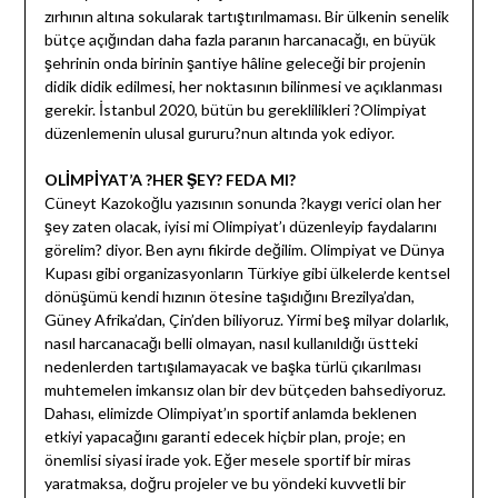
zırhının altına sokularak tartıştırılmaması. Bir ülkenin senelik
bütçe açığından daha fazla paranın harcanacağı, en büyük
şehrinin onda birinin şantiye hâline geleceği bir projenin
didik didik edilmesi, her noktasının bilinmesi ve açıklanması
gerekir. İstanbul 2020, bütün bu gereklilikleri ?Olimpiyat
düzenlemenin ulusal gururu?nun altında yok ediyor.
OLİMPİYAT’A ?HER ŞEY? FEDA MI?
Cüneyt Kazokoğlu yazısının sonunda ?kaygı verici olan her
şey zaten olacak, iyisi mi Olimpiyat’ı düzenleyip faydalarını
görelim? diyor. Ben aynı fikirde değilim. Olimpiyat ve Dünya
Kupası gibi organizasyonların Türkiye gibi ülkelerde kentsel
dönüşümü kendi hızının ötesine taşıdığını Brezilya’dan,
Güney Afrika’dan, Çin’den biliyoruz. Yirmi beş milyar dolarlık,
nasıl harcanacağı belli olmayan, nasıl kullanıldığı üstteki
nedenlerden tartışılamayacak ve başka türlü çıkarılması
muhtemelen imkansız olan bir dev bütçeden bahsediyoruz.
Dahası, elimizde Olimpiyat’ın sportif anlamda beklenen
etkiyi yapacağını garanti edecek hiçbir plan, proje; en
önemlisi siyasi irade yok. Eğer mesele sportif bir miras
yaratmaksa, doğru projeler ve bu yöndeki kuvvetli bir