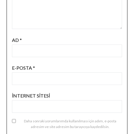
AD
*
E-POSTA
*
İNTERNET SITESI
Daha sonraki yorumlarımda kullanılması için adım, e-posta
adresim ve site adresim bu tarayıcıya kaydedilsin.