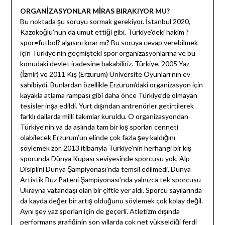
ORGANİZASYONLAR MİRAS BIRAKIYOR MU?
Bu noktada şu soruyu sormak gerekiyor. İstanbul 2020,
Kazokoğlu’nun da umut ettiği gibi, Türkiye’deki hakim ?
spor=futbol? algısını kırar mı? Bu soruya cevap verebilmek
için Türkiye’nin geçmişteki spor organizasyonlarına ve bu
konudaki devlet iradesine bakabiliriz. Türkiye, 2005 Yaz
(İzmir) ve 2011 Kış (Erzurum) Üniversite Oyunları’nın ev
sahibiydi. Bunlardan özellikle Erzurum’daki organizasyon için
kayakla atlama rampası gibi daha önce Türkiye’de olmayan
tesisler inşa edildi. Yurt dışından antrenörler getirtilerek
farklı dallarda milli takımlar kuruldu. O organizasyondan
Türkiye’nin ya da aslında tam bir kış sporları cenneti
olabilecek Erzurum’un elinde çok fazla şey kaldığını
söylemek zor. 2013 itibarıyla Türkiye’nin herhangi bir kış
sporunda Dünya Kupası seviyesinde sporcusu yok, Alp
Disiplini Dünya Şampiyonası’nda temsil edilmedi, Dünya
Artistik Buz Pateni Şampiyonası’nda yalnızca tek sporcusu
Ukrayna vatandaşı olan bir çiftle yer aldı. Sporcu sayılarında
da kayda değer bir artış olduğunu söylemek çok kolay değil.
Aynı şey yaz sporları için de geçerli. Atletizm dışında
performans grafiğinin son yıllarda çok net yükseldiği ferdi