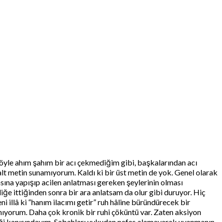
 öyle ahım şahım bir acı çekmediğim gibi, başkalarından acı
lt metin sunamıyorum. Kaldı ki bir üst metin de yok. Genel olarak
sına yapışıp acilen anlatması gereken şeylerinin olması
iğe ittiğinden sonra bir ara anlatsam da olur gibi duruyor. Hiç
llâ ki “hanım ilacımı getir” ruh hâline büründürecek bir
amıyorum. Daha çok kronik bir ruhi çöküntü var. Zaten aksiyon
ndiği kanısındayım. Sabahları uykudan nefes alamayarak uyanmanın