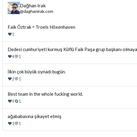
Dağhan Irak
@
daghanirak.com
Bluesky'da
Faik Öztrak = Troels Höxenhaven
Dağhan
❤️
1
Irak
tarafindan
Bluesky'da
Dedesi cumhuriyeti kurmuş Küflü Faik Paşa grup başkanı olmayaca
yazilan
Dağhan
❤️
💬
4
1
gonderiyi
Irak
goruntule
tarafindan
Bluesky'da
İlkin çok büyük oynadı bugün.
yazilan
Dağhan
❤️
💬
2
1
gonderiyi
Irak
goruntule
tarafindan
Bluesky'da
Best team in the whole fucking world.
yazilan
Dağhan
❤️
🔄
9
1
gonderiyi
Irak
goruntule
tarafindan
Bluesky'da
ağababasına şikayet etmiş
yazilan
Dağhan
❤️
💬
3
1
gonderiyi
Irak
goruntule
tarafindan