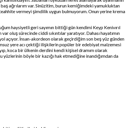
an baş ağrılarım var. Sinüzitim, burun kemiğimdeki yamukluktan
üteahhite vermeyi şimdilik uygun bulmuyorum. Onun yerine krema
duğum haysiyetli geri sayımın bittiği gün kendimi Keyp Kenivırıl
r oluş sürecinde ciddi sıkıntılar yaratıyor. Dahası hayatımın
yol açıyor. İnsan-akordeon olarak geçirdiğim son beş yüz günden
uz yere acı çektiği ilişkilerin popüler bir edebiyat malzemesi
, koca bir ülkenin derdini kendi kişisel dramım olarak
ulu yüzlerinin böyle bir kazığı hak etmediğine inandığımdan da