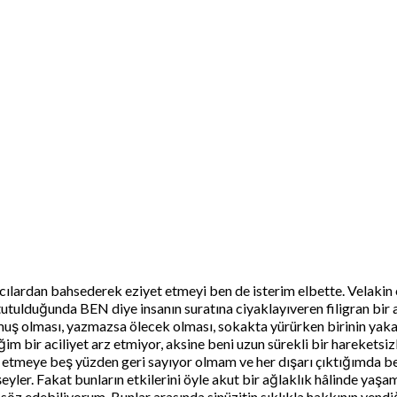
acılardan bahsederek eziyet etmeyi ben de isterim elbette. Velakin
tulduğunda BEN diye insanın suratına ciyaklayıveren filigran bir a
lmuş olması, yazmazsa ölecek olması, sokakta yürürken birinin yaka
 bir aciliyet arz etmiyor, aksine beni uzun sürekli bir hareketsizl
eye beş yüzden geri sayıyor olmam ve her dışarı çıktığımda beni i
şeyler. Fakat bunların etkilerini öyle akut bir ağlaklık hâlinde yaş
 söz edebiliyorum. Bunlar arasında sinüzitin sıklıkla hakkının ye