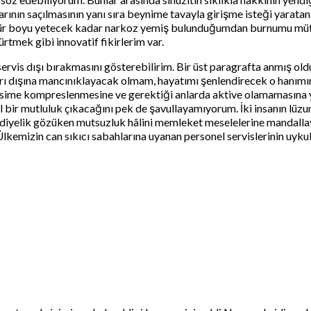
arının saçılmasının yanı sıra beynime tavayla girişme isteği yarat
a ömür boyu yetecek kadar narkoz yemiş bulunduğumdan burnumu m
rtmek gibi innovatif fikirlerim var.
servis dışı bırakmasını gösterebilirim. Bir üst paragrafta anmış ol
 dışına mancınıklayacak olmam, hayatımı şenlendirecek o hanımın va
fesime kompreslenmesine ve gerektiği anlarda aktive olamamasına 
r mutluluk çıkacağını pek de şavullayamıyorum. İki insanın lüzums
yelik gözüken mutsuzluk hâlini memleket meselelerine mandallayıp
Ülkemizin can sıkıcı sabahlarına uyanan personel servislerinin uyk