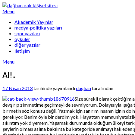
Skip
to
Menu
content
Akademik Yayınlar
medya-politika yazıları
spor yazıları
öyküler
diğer yazılar
iletişim
Menu
Al!..
17 Nisan 2013
tarihinde yayımlandı
daghan
tarafından
Size sürekli olarak çektiğim 
devşirip zimmetime geçirmeyi de sevmiyorum. Dolayısıyla ışığa tu
bir metin söz konusu değil. Yazmak için sanırım insanın içinin do
gerekiyor. Benim öyle bir derdim yok. Hayattan memnuniyetsizliğim
sıkıntım yok diyemem. Yaşamak durumunda olduğum ülkeyi terk etm
şeylerin olması aslına bakılırsa bu kategoride anılmayı hak eden 
diyetindeki yaşamımın bu kesitinde ziyadesiyle kronik sıkıntıdan