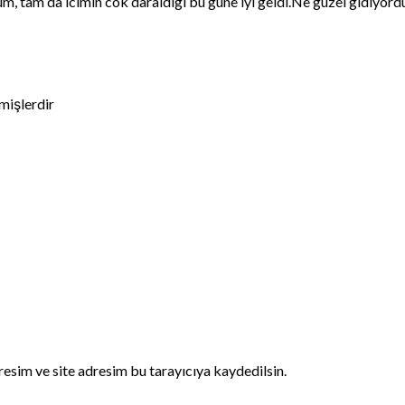
tam da icimin cok daraldigi bu gune iyi geldi.Ne guzel gidiyordu,
nmişlerdir
esim ve site adresim bu tarayıcıya kaydedilsin.