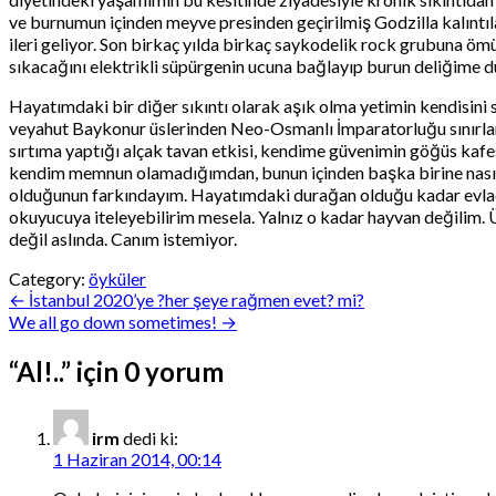
ve burnumun içinden meyve presinden geçirilmiş Godzilla kalıntıl
ileri geliyor. Son birkaç yılda birkaç saykodelik rock grubun
sıkacağını elektrikli süpürgenin ucuna bağlayıp burun deliğime dü
Hayatımdaki bir diğer sıkıntı olarak aşık olma yetimin kendisini 
veyahut Baykonur üslerinden Neo-Osmanlı İmparatorluğu sınırları
sırtıma yaptığı alçak tavan etkisi, kendime güvenimin göğüs ka
kendim memnun olamadığımdan, bunun içinden başka birine nasıl bi
olduğunun farkındayım. Hayatımdaki durağan olduğu kadar evladi
okuyucuya iteleyebilirim mesela. Yalnız o kadar hayvan değilim. 
değil aslında. Canım istemiyor.
Category:
öyküler
Yazı
← İstanbul 2020’ye ?her şeye rağmen evet? mi?
We all go down sometimes! →
gezinmesi
“
Al!..
” için 0 yorum
irm
dedi ki:
1 Haziran 2014, 00:14