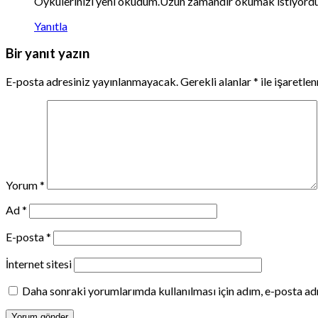
Oykulerinizi yeni okudum.Uzun zamandir okumak istiyordum, 
Yanıtla
Bir yanıt yazın
E-posta adresiniz yayınlanmayacak.
Gerekli alanlar
*
ile işaretle
Yorum
*
Ad
*
E-posta
*
İnternet sitesi
Daha sonraki yorumlarımda kullanılması için adım, e-posta adr