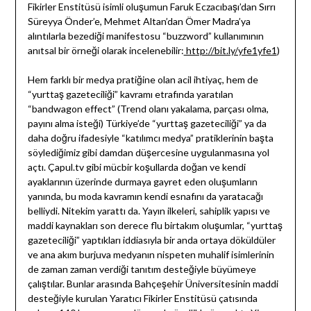
Fikirler Enstitüsü isimli oluşumun Faruk Eczacıbaşı’dan Sırrı
Süreyya Önder’e, Mehmet Altan’dan Ömer Madra’ya
alıntılarla bezediği manifestosu “buzzword” kullanımının
anıtsal bir örneği olarak incelenebilir:
http://bit.ly/yfe1yfe1
)
Hem farklı bir medya pratiğine olan acil ihtiyaç, hem de
“yurttaş gazeteciliği” kavramı etrafında yaratılan
“bandwagon effect” (Trend olanı yakalama, parçası olma,
payını alma isteği) Türkiye’de “yurttaş gazeteciliği” ya da
daha doğru ifadesiyle “katılımcı medya” pratiklerinin başta
söylediğimiz gibi damdan düşercesine uygulanmasına yol
açtı. Çapul.tv gibi mücbir koşullarda doğan ve kendi
ayaklarının üzerinde durmaya gayret eden oluşumların
yanında, bu moda kavramın kendi esnafını da yaratacağı
belliydi. Nitekim yarattı da. Yayın ilkeleri, sahiplik yapısı ve
maddi kaynakları son derece flu birtakım oluşumlar, “yurttaş
gazeteciliği” yaptıkları iddiasıyla bir anda ortaya döküldüler
ve ana akım burjuva medyanın nispeten muhalif isimlerinin
de zaman zaman verdiği tanıtım desteğiyle büyümeye
çalıştılar. Bunlar arasında Bahçeşehir Üniversitesinin maddi
desteğiyle kurulan Yaratıcı Fikirler Enstitüsü çatısında