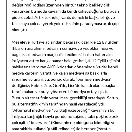
değiştirdiği iddiası üzerinden bir tür tekno-belirleyicilik
yaratırken bu moda kavram da kendi köksüzlüğünü buradan
giderecekti. Artık teknoloji vardı, demek ki başka bir şeye
takılmaya çok da gerek yoktu. Eskinin paradigması artık çöp
olmuştu.
Meseleye Türkiye açısından bakarsak, özellikle 12 Eylül’den
itibaren ana akım medyanın sermayeye yedeklenmesi ve
bağımsız medyanın marjinalize edilmesi, halkın haber alma
ihtiyacını zaten karşılanamaz hale getirmişti. 12 Eylül rejimini
şahikasına vardıran AKP iktidarları döneminde iktidar kendi
medya kartelini yarattı ve kalan medyayı da baskılarla
sindirme yoluna gitti. Sonuç olarak, “penguen medyası”
dediğimiz; Roboskî’de, Gezi’de, Lice’de kasıtlı olarak başka
tarafa bakan ve orayı gösteren bir medya ortaya çıktı.
Bunun alternatifinin yaratılması gerekliliği ortadaydı. Sorun,
bu alternatifin kimin tarafından nasıl yaratılacağıydı.
“Alternatif medya” ve “yurttaş gazeteciliği” kavramları bu
ihtiyaca karşı ışık hızıyla gündeme taşındı, tabii peşinde pek
çok ışıltılı “buzzword” (Kimsenin ne olduğunu bilmediği ve
ama sıklıkla kullandığı afili kelimeler) ile beraber (Yaratıcı