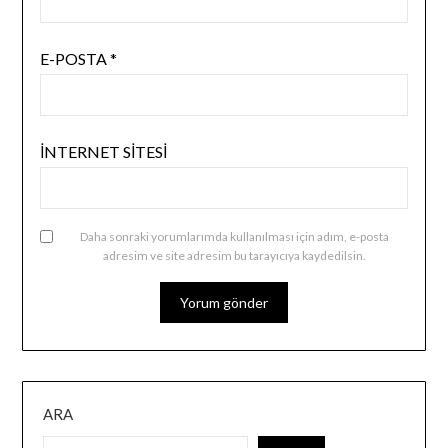
E-POSTA
*
İNTERNET SITESI
Daha sonraki yorumlarımda kullanılması için adım, e-posta
adresim ve site adresim bu tarayıcıya kaydedilsin.
ARA