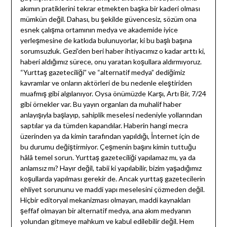
akımın pratiklerini tekrar etmekten başka bir kaderi olması
mümkün değil. Dahası, bu şekilde güvencesiz, sözüm ona
esnek çalışma ortamının medya ve akademide iyice
yerleşmesine de katkıda bulunuyorlar, ki bu başlı başına
sorumsuzluk. Gezi’den beri haber ihtiyacımız o kadar arttı ki,
haberi aldığımız sürece, onu yaratan koşullara aldırmıyoruz.
“Yurttaş gazeteciliği” ve “alternatif medya” dediğimiz
kavramlar ve onların aktörleri de bu nedenle eleştiriden
muafmış gibi algılanıyor. Oysa önümüzde Karşı, Artı Bir, 7/24
gibi örnekler var. Bu yayın organları da muhalif haber
anlayışıyla başlayıp, sahiplik meselesi nedeniyle yollarından
saptılar ya da tümden kapandılar. Haberin hangi mecra
üzerinden ya da kimin tarafından yapıldığı, İnternet için de
bu durumu değiştirmiyor. Çeşmenin başını kimin tuttuğu
hâlâ temel sorun. Yurttaş gazeteciliği yapılamaz mı, ya da
anlamsız mı? Hayır değil, tabii ki yapılabilir, bizim yaşadığımız
koşullarda yapılması gerekir de. Ancak yurttaş gazetecilerin
ehliyet sorununu ve maddi yapı meselesini çözmeden değil.
Hiçbir editoryal mekanizması olmayan, maddi kaynakları
şeffaf olmayan bir alternatif medya, ana akım medyanın
yolundan gitmeye mahkum ve kabul edilebilir değil. Hem