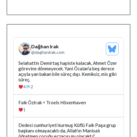
Dağhan Irak
Bluesky
@
daghanirak.com
Profilini
Gor
Bluesky'da
Selahattin Demirtaş hapiste kalacak, Ahmet Özer
Dağhan
görevine dönmeyecek. Yani Öcalan'a beş derece
Irak
açıyla yan bakan bile süreç dışı. Kemiksiz, mis gibi
tarafindan
süreç.
yazilan
4
2
gonderiyi
goruntule
Bluesky'da
Faik Öztrak = Troels Höxenhaven
Dağhan
1
Irak
tarafindan
yazilan
Bluesky'da
Dedesi cumhuriyeti kurmuş Küflü Faik Paşa grup
gonderiyi
Dağhan
başkanı olmayacaktı da, Allah'ın Manisalı
goruntule
Irak
öğretmen çocuğu eczacısı mı olacaktı?