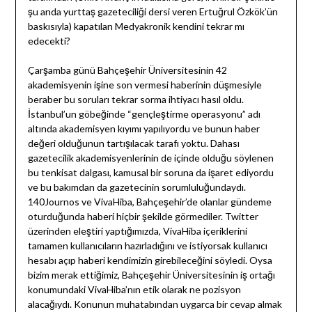
şu anda yurttaş gazeteciliği dersi veren Ertuğrul Özkök’ün
baskısıyla) kapatılan Medyakronik kendini tekrar mı
edecekti?
Çarşamba günü Bahçeşehir Üniversitesinin 42
akademisyenin işine son vermesi haberinin düşmesiyle
beraber bu soruları tekrar sorma ihtiyacı hasıl oldu.
İstanbul’un göbeğinde “gençleştirme operasyonu” adı
altında akademisyen kıyımı yapılıyordu ve bunun haber
değeri olduğunun tartışılacak tarafı yoktu. Dahası
gazetecilik akademisyenlerinin de içinde olduğu söylenen
bu tenkisat dalgası, kamusal bir soruna da işaret ediyordu
ve bu bakımdan da gazetecinin sorumluluğundaydı.
140Journos ve VivaHiba, Bahçeşehir’de olanlar gündeme
oturduğunda haberi hiçbir şekilde görmediler. Twitter
üzerinden eleştiri yaptığımızda, VivaHiba içeriklerini
tamamen kullanıcıların hazırladığını ve istiyorsak kullanıcı
hesabı açıp haberi kendimizin girebileceğini söyledi. Oysa
bizim merak ettiğimiz, Bahçeşehir Üniversitesinin iş ortağı
konumundaki VivaHiba’nın etik olarak ne pozisyon
alacağıydı. Konunun muhatabından uygarca bir cevap almak