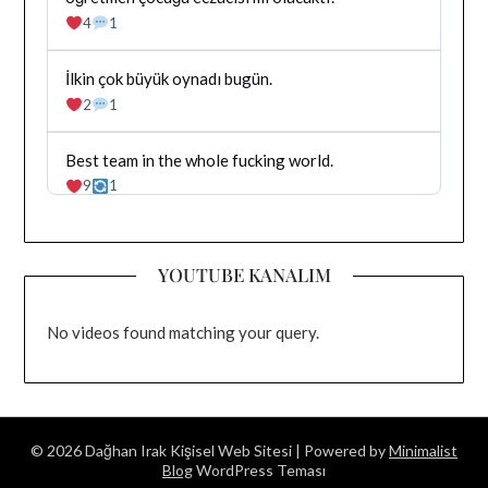
tarafindan
4
1
yazilan
gonderiyi
goruntule
Bluesky'da
İlkin çok büyük oynadı bugün.
Dağhan
2
1
Irak
tarafindan
yazilan
Bluesky'da
Best team in the whole fucking world.
gonderiyi
Dağhan
9
1
goruntule
Irak
tarafindan
yazilan
gonderiyi
YOUTUBE KANALIM
goruntule
No videos found matching your query.
© 2026 Dağhan Irak Kişisel Web Sitesi
| Powered by
Minimalist
Blog
WordPress Teması