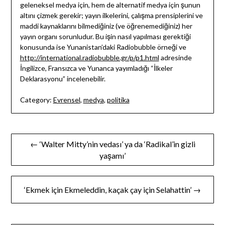
geleneksel medya için, hem de alternatif medya için şunun
altını çizmek gerekir; yayın ilkelerini, çalışma prensiplerini ve
maddi kaynaklarını bilmediğiniz (ve öğrenemediğiniz) her
yayın organı sorunludur. Bu işin nasıl yapılması gerektiği
konusunda ise Yunanistan’daki Radiobubble örneği ve
http://international.radiobubble.gr/p/p1.html
adresinde
İngilizce, Fransızca ve Yunanca yayımladığı “İlkeler
Deklarasyonu” incelenebilir.
Category:
Evrensel
,
medya
,
politika
Yazı
← ‘Walter Mitty’nin vedası’ ya da ‘Radikal’in gizli
gezinmesi
yaşamı’
‘Ekmek için Ekmeleddin, kaçak çay için Selahattin’ →