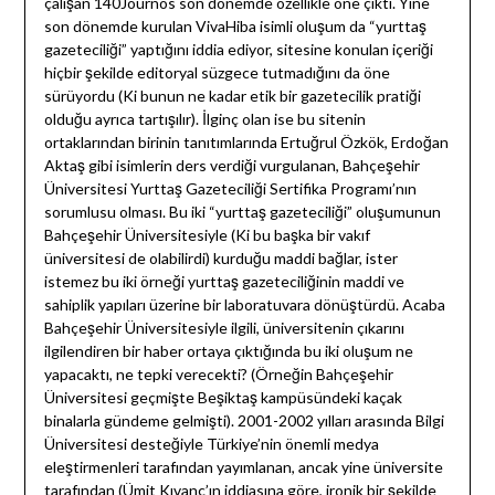
çalışan 140Journos son dönemde özellikle öne çıktı. Yine
son dönemde kurulan VivaHiba isimli oluşum da “yurttaş
gazeteciliği” yaptığını iddia ediyor, sitesine konulan içeriği
hiçbir şekilde editoryal süzgece tutmadığını da öne
sürüyordu (Ki bunun ne kadar etik bir gazetecilik pratiği
olduğu ayrıca tartışılır). İlginç olan ise bu sitenin
ortaklarından birinin tanıtımlarında Ertuğrul Özkök, Erdoğan
Aktaş gibi isimlerin ders verdiği vurgulanan, Bahçeşehir
Üniversitesi Yurttaş Gazeteciliği Sertifika Programı’nın
sorumlusu olması. Bu iki “yurttaş gazeteciliği” oluşumunun
Bahçeşehir Üniversitesiyle (Ki bu başka bir vakıf
üniversitesi de olabilirdi) kurduğu maddi bağlar, ister
istemez bu iki örneği yurttaş gazeteciliğinin maddi ve
sahiplik yapıları üzerine bir laboratuvara dönüştürdü. Acaba
Bahçeşehir Üniversitesiyle ilgili, üniversitenin çıkarını
ilgilendiren bir haber ortaya çıktığında bu iki oluşum ne
yapacaktı, ne tepki verecekti? (Örneğin Bahçeşehir
Üniversitesi geçmişte Beşiktaş kampüsündeki kaçak
binalarla gündeme gelmişti). 2001-2002 yılları arasında Bilgi
Üniversitesi desteğiyle Türkiye’nin önemli medya
eleştirmenleri tarafından yayımlanan, ancak yine üniversite
tarafından (Ümit Kıvanç’ın iddiasına göre, ironik bir şekilde