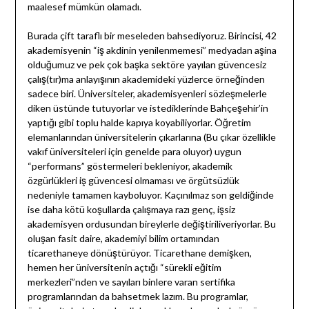
maalesef mümkün olamadı.
Burada çift taraflı bir meseleden bahsediyoruz. Birincisi, 42
akademisyenin “iş akdinin yenilenmemesi” medyadan aşina
olduğumuz ve pek çok başka sektöre yayılan güvencesiz
çalış(tır)ma anlayışının akademideki yüzlerce örneğinden
sadece biri. Üniversiteler, akademisyenleri sözleşmelerle
diken üstünde tutuyorlar ve istediklerinde Bahçeşehir’in
yaptığı gibi toplu halde kapıya koyabiliyorlar. Öğretim
elemanlarından üniversitelerin çıkarlarına (Bu çıkar özellikle
vakıf üniversiteleri için genelde para oluyor) uygun
“performans” göstermeleri bekleniyor, akademik
özgürlükleri iş güvencesi olmaması ve örgütsüzlük
nedeniyle tamamen kayboluyor. Kaçınılmaz son geldiğinde
ise daha kötü koşullarda çalışmaya razı genç, işsiz
akademisyen ordusundan bireylerle değiştiriliveriyorlar. Bu
oluşan fasit daire, akademiyi bilim ortamından
ticarethaneye dönüştürüyor. Ticarethane demişken,
hemen her üniversitenin açtığı “sürekli eğitim
merkezleri”nden ve sayıları binlere varan sertifika
programlarından da bahsetmek lazım. Bu programlar,