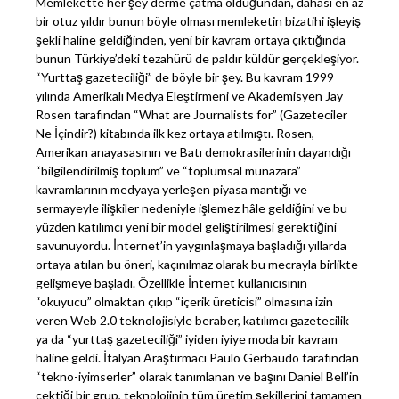
Memlekette her şey derme çatma olduğundan, dahası en az
bir otuz yıldır bunun böyle olması memleketin bizatihi işleyiş
şekli haline geldiğinden, yeni bir kavram ortaya çıktığında
bunun Türkiye’deki tezahürü de paldır küldür gerçekleşiyor.
“Yurttaş gazeteciliği” de böyle bir şey. Bu kavram 1999
yılında Amerikalı Medya Eleştirmeni ve Akademisyen Jay
Rosen tarafından “What are Journalists for” (Gazeteciler
Ne İçindir?) kitabında ilk kez ortaya atılmıştı. Rosen,
Amerikan anayasasının ve Batı demokrasilerinin dayandığı
“bilgilendirilmiş toplum” ve “toplumsal münazara”
kavramlarının medyaya yerleşen piyasa mantığı ve
sermayeyle ilişkiler nedeniyle işlemez hâle geldiğini ve bu
yüzden katılımcı yeni bir model geliştirilmesi gerektiğini
savunuyordu. İnternet’in yaygınlaşmaya başladığı yıllarda
ortaya atılan bu öneri, kaçınılmaz olarak bu mecrayla birlikte
gelişmeye başladı. Özellikle İnternet kullanıcısının
“okuyucu” olmaktan çıkıp “içerik üreticisi” olmasına izin
veren Web 2.0 teknolojisiyle beraber, katılımcı gazetecilik
ya da “yurttaş gazeteciliği” iyiden iyiye moda bir kavram
haline geldi. İtalyan Araştırmacı Paulo Gerbaudo tarafından
“tekno-iyimserler” olarak tanımlanan ve başını Daniel Bell’in
çektiği bir grup, teknolojinin tüm üretim şekillerini tamamen