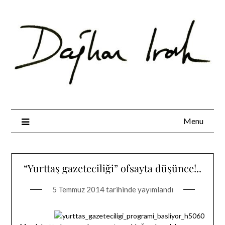
Skip
to
content
Menu
“Yurttaş gazeteciliği” ofsayta düşünce!..
5 Temmuz 2014
tarihinde yayımlandı