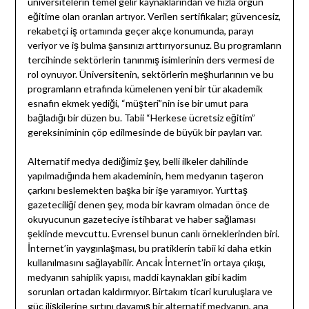
üniversitelerin temel gelir kaynaklarından ve hızla örgün
eğitime olan oranları artıyor. Verilen sertifikalar; güvencesiz,
rekabetçi iş ortamında geçer akçe konumunda, parayı
veriyor ve iş bulma şansınızı arttırıyorsunuz. Bu programların
tercihinde sektörlerin tanınmış isimlerinin ders vermesi de
rol oynuyor. Üniversitenin, sektörlerin meşhurlarının ve bu
programların etrafında kümelenen yeni bir tür akademik
esnafın ekmek yediği, “müşteri”nin ise bir umut para
bağladığı bir düzen bu. Tabii “Herkese ücretsiz eğitim”
gereksiniminin çöp edilmesinde de büyük bir payları var.
Alternatif medya dediğimiz şey, belli ilkeler dahilinde
yapılmadığında hem akademinin, hem medyanın taşeron
çarkını beslemekten başka bir işe yaramıyor. Yurttaş
gazeteciliği denen şey, moda bir kavram olmadan önce de
okuyucunun gazeteciye istihbarat ve haber sağlaması
şeklinde mevcuttu. Evrensel bunun canlı örneklerinden biri.
İnternet’in yaygınlaşması, bu pratiklerin tabii ki daha etkin
kullanılmasını sağlayabilir. Ancak İnternet’in ortaya çıkışı,
medyanın sahiplik yapısı, maddi kaynakları gibi kadim
sorunları ortadan kaldırmıyor. Birtakım ticari kuruluşlara ve
güç ilişkilerine sırtını dayamış bir alternatif medyanın, ana