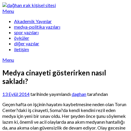
Skip
to
Menu
content
Akademik Yayınlar
medya-politika yazıları
spor yazıları
öyküler
diğer yazılar
iletişim
Menu
Medya cinayeti gösterirken nasıl
sakladı?
13 Eylül 2014
tarihinde yayımlandı
daghan
tarafından
Geçen hafta on işçinin hayatını kaybetmesine neden olan Torun
Center?daki iş cinayeti, Soma?da kendi kendini rezil eden
medya için yeni bir sınav oldu. Her şeyden önce şunu söylemek
lazım ki, önemli ve acil olaylarda ana akım medyanın hantallığı
da, ana akıma olan güvensizlik de devam ediyor. Olay gecesine