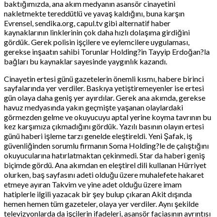
baktığımızda, ana akım medyanın asansör cinayetini
nakletmekte tereddütlü ve yavaş kaldığını, buna karşın
Evrensel, sendika.org, capul.tv gibi alternatif haber
kaynaklarının linklerinin çok daha hızlı dolaşıma girdiğini
gördük. Gerek polisin işçilere ve eylemcilere uygulaması,
gerekse inşaatın sahibi Torunlar Holding?in Tayyip Erdoğan?la
bağları bu kaynaklar sayesinde yaygınlık kazandı.
Cinayetin ertesi günü gazetelerin önemli kısmı, habere birinci
sayfalarında yer verdiler. Baskıya yetiştiremeyenler ise ertesi
gün olaya daha geniş yer ayırdılar. Gerek ana akımda, gerekse
havuz medyasında yakın geçmişte yaşanan olaylardaki
görmezden gelme ve okuyucuyu aptal yerine koyma tavrının bu
kez karşımıza çıkmadığını gördük. Yazılı basının olayın ertesi
günü haberi işleme tarzı genelde eleştireldi. Yeni Şafak, iş
güvenliğinden sorumlu firmanın Soma Holding?le de çalıştığını
okuyucularına hatırlatmaktan çekinmedi. Star da haberi geniş
biçimde gördü. Ana akımdan en eleştirel dili kullanan Hürriyet
olurken, baş sayfasını adeti olduğu üzere muhalefete hakaret
etmeye ayıran Takvim ve yine adet olduğu üzere imam
hatiplerle ilgili yazacak bir şey bulup çıkaran Akit dışında
hemen hemen tüm gazeteler, olaya yer verdiler. Aynı şekilde
televizyonlarda da işçilerin ifadeleri, asansör faciasının ayrıntısı