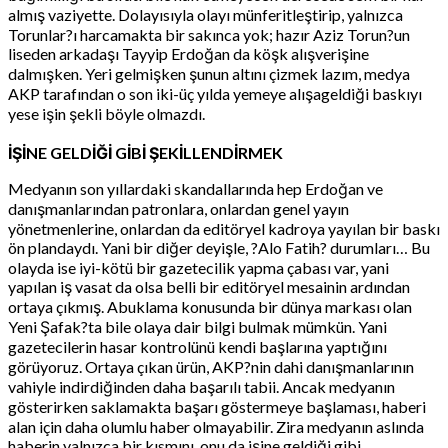
almış vaziyette. Dolayısıyla olayı münferitleştirip, yalnızca
Torunlar?ı harcamakta bir sakınca yok; hazır Aziz Torun?un
liseden arkadaşı Tayyip Erdoğan da köşk alışverişine
dalmışken. Yeri gelmişken şunun altını çizmek lazım, medya
AKP tarafından o son iki-üç yılda yemeye alışageldiği baskıyı
yese işin şekli böyle olmazdı.
İŞİNE GELDİĞİ GİBİ ŞEKİLLENDİRMEK
Medyanın son yıllardaki skandallarında hep Erdoğan ve
danışmanlarından patronlara, onlardan genel yayın
yönetmenlerine, onlardan da editöryel kadroya yayılan bir baskı
ön plandaydı. Yani bir diğer deyişle, ?Alo Fatih? durumları… Bu
olayda ise iyi-kötü bir gazetecilik yapma çabası var, yani
yapılan iş vasat da olsa belli bir editöryel mesainin ardından
ortaya çıkmış. Abuklama konusunda bir dünya markası olan
Yeni Şafak?ta bile olaya dair bilgi bulmak mümkün. Yani
gazetecilerin hasar kontrolünü kendi başlarına yaptığını
görüyoruz. Ortaya çıkan ürün, AKP?nin dahi danışmanlarının
vahiyle indirdiğinden daha başarılı tabii. Ancak medyanın
gösterirken saklamakta başarı göstermeye başlaması, haberi
alan için daha olumlu haber olmayabilir. Zira medyanın aslında
haberin yalnızca bir kısmını, onu da işine geldiği gibi