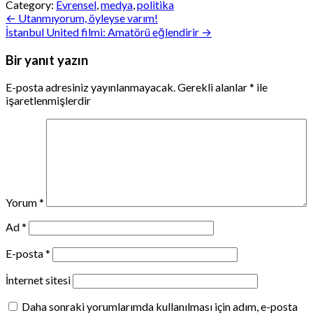
Category:
Evrensel
,
medya
,
politika
Yazı
← Utanmıyorum, öyleyse varım!
İstanbul United filmi: Amatörü eğlendirir →
gezinmesi
Bir yanıt yazın
E-posta adresiniz yayınlanmayacak.
Gerekli alanlar
*
ile
işaretlenmişlerdir
Yorum
*
Ad
*
E-posta
*
İnternet sitesi
Daha sonraki yorumlarımda kullanılması için adım, e-posta