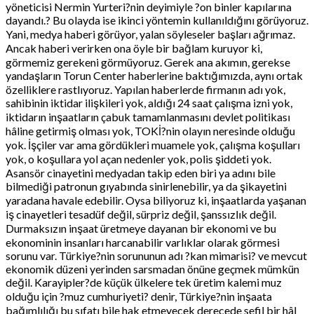
yöneticisi Nermin Yurteri?nin deyimiyle ?on binler kapılarına
dayandı.? Bu olayda ise ikinci yöntemin kullanıldığını görüyoruz.
Yani, medya haberi görüyor, yalan söyleseler başları ağrımaz.
Ancak haberi verirken ona öyle bir bağlam kuruyor ki,
görmemiz gerekeni görmüyoruz. Gerek ana akımın, gerekse
yandaşların Torun Center haberlerine baktığımızda, aynı ortak
özelliklere rastlıyoruz. Yapılan haberlerde firmanın adı yok,
sahibinin iktidar ilişkileri yok, aldığı 24 saat çalışma izni yok,
iktidarın inşaatların çabuk tamamlanmasını devlet politikası
hâline getirmiş olması yok, TOKİ?nin olayın neresinde olduğu
yok. İşçiler var ama gördükleri muamele yok, çalışma koşulları
yok, o koşullara yol açan nedenler yok, polis şiddeti yok.
Asansör cinayetini medyadan takip eden biri ya adını bile
bilmediği patronun gıyabında sinirlenebilir, ya da şikayetini
yaradana havale edebilir. Oysa biliyoruz ki, inşaatlarda yaşanan
iş cinayetleri tesadüf değil, sürpriz değil, şanssızlık değil.
Durmaksızın inşaat üretmeye dayanan bir ekonomi ve bu
ekonominin insanları harcanabilir varlıklar olarak görmesi
sorunu var. Türkiye?nin sorununun adı ?kan mimarisi? ve mevcut
ekonomik düzeni yerinden sarsmadan önüne geçmek mümkün
değil. Karayipler?de küçük ülkelere tek üretim kalemi muz
olduğu için ?muz cumhuriyeti? denir, Türkiye?nin inşaata
bağımlılığı bu sıfatı bile hak etmeyecek derecede sefil bir hâl