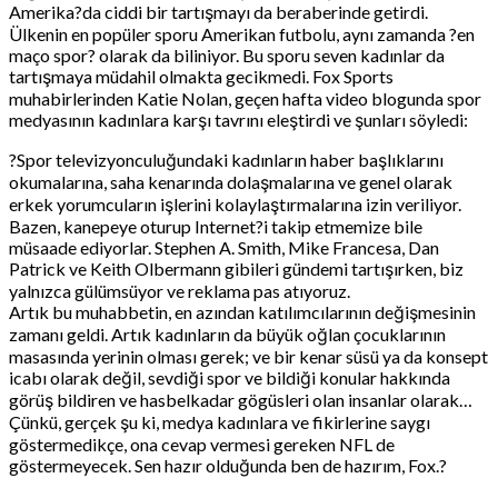
Amerika?da ciddi bir tartışmayı da beraberinde getirdi.
Ülkenin en popüler sporu Amerikan futbolu, aynı zamanda ?en
maço spor? olarak da biliniyor. Bu sporu seven kadınlar da
tartışmaya müdahil olmakta gecikmedi. Fox Sports
muhabirlerinden Katie Nolan, geçen hafta video blogunda spor
medyasının kadınlara karşı tavrını eleştirdi ve şunları söyledi:
?Spor televizyonculuğundaki kadınların haber başlıklarını
okumalarına, saha kenarında dolaşmalarına ve genel olarak
erkek yorumcuların işlerini kolaylaştırmalarına izin veriliyor.
Bazen, kanepeye oturup Internet?i takip etmemize bile
müsaade ediyorlar. Stephen A. Smith, Mike Francesa, Dan
Patrick ve Keith Olbermann gibileri gündemi tartışırken, biz
yalnızca gülümsüyor ve reklama pas atıyoruz.
Artık bu muhabbetin, en azından katılımcılarının değişmesinin
zamanı geldi. Artık kadınların da büyük oğlan çocuklarının
masasında yerinin olması gerek; ve bir kenar süsü ya da konsept
icabı olarak değil, sevdiği spor ve bildiği konular hakkında
görüş bildiren ve hasbelkadar gögüsleri olan insanlar olarak…
Çünkü, gerçek şu ki, medya kadınlara ve fikirlerine saygı
göstermedikçe, ona cevap vermesi gereken NFL de
göstermeyecek. Sen hazır olduğunda ben de hazırım, Fox.?