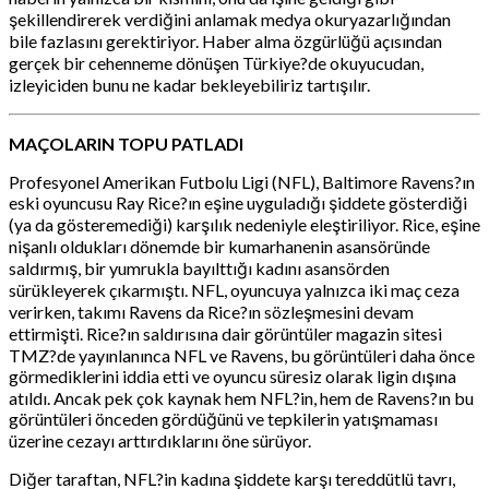
şekillendirerek verdiğini anlamak medya okuryazarlığından
bile fazlasını gerektiriyor. Haber alma özgürlüğü açısından
gerçek bir cehenneme dönüşen Türkiye?de okuyucudan,
izleyiciden bunu ne kadar bekleyebiliriz tartışılır.
MAÇOLARIN TOPU PATLADI
Profesyonel Amerikan Futbolu Ligi (NFL), Baltimore Ravens?ın
eski oyuncusu Ray Rice?ın eşine uyguladığı şiddete gösterdiği
(ya da gösteremediği) karşılık nedeniyle eleştiriliyor. Rice, eşine
nişanlı oldukları dönemde bir kumarhanenin asansöründe
saldırmış, bir yumrukla bayılttığı kadını asansörden
sürükleyerek çıkarmıştı. NFL, oyuncuya yalnızca iki maç ceza
verirken, takımı Ravens da Rice?ın sözleşmesini devam
ettirmişti. Rice?ın saldırısına dair görüntüler magazin sitesi
TMZ?de yayınlanınca NFL ve Ravens, bu görüntüleri daha önce
görmediklerini iddia etti ve oyuncu süresiz olarak ligin dışına
atıldı. Ancak pek çok kaynak hem NFL?in, hem de Ravens?ın bu
görüntüleri önceden gördüğünü ve tepkilerin yatışmaması
üzerine cezayı arttırdıklarını öne sürüyor.
Diğer taraftan, NFL?in kadına şiddete karşı tereddütlü tavrı,