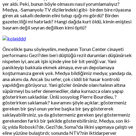
yer aldı. Peki, bunun böyle olmasını nasıl yorumlamalıyız?
Medya, -Samanyolu TV dizilerindeki gibi- birden bire rüyasına
giren ak sakallı dedenin elini tutup ışığı mı gördü? Birden
gazeteciliği mi hatırladı? Hangi dağda kurt öldü, kimin eniştesi
bayram değil seyran değilken kimi öptü?
Öncelikle şunu söyleyelim, medyanın Torun Center cinayeti
performansı Gezi?den beri düştüğü rezil durumları düşünürsek
nispeten iyi, ancak işin içinde yine bir bit yeniği var. Yani
panikleyip bakkala ekmek almaya, eve un depolamaya
koşturmanıza gerek yok. Medya bildiğimiz medya; yandaşı da,
ana akımı da. Ancak bu sefer, çok ciddi bir hasar kontrolü
yapıldığını görüyoruz. Yani gözler önünde olanı halının altına
süpürmeyi bu sefer denemediler, daha kurnazca olanı yapıp
gösterirken sakladılar. Ünlü sosyolog Pierre Bourdieu, ?
gösterirken saklamak? kavramını şöyle açıklar; göstermeniz
gereken bir şeyi onun yerine başka bir şey göstererek
saklayabilirsiniz, ya da göstermeniz gereken şeyi göstermeniz
gerekenden farklı bir şekilde gösterebilirsiniz. Medya, son iki-
üç yılda Roboski?de, Gezi?de, Soma?da ilkini yapmaya çalıştı ve
eline yüzüne bulaştırdı; sonunda NTV?nin iktidarperver