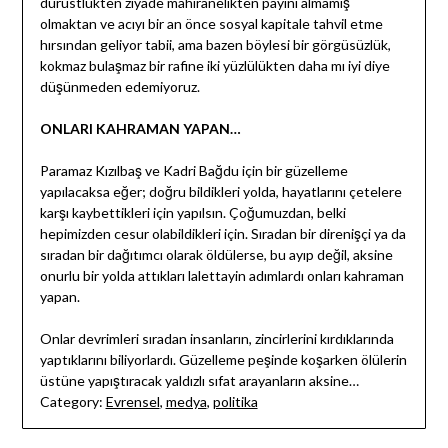
dürüstlükten ziyade mahiranelikten payını almamış
olmaktan ve acıyı bir an önce sosyal kapitale tahvil etme
hırsından geliyor tabii, ama bazen böylesi bir görgüsüzlük,
kokmaz bulaşmaz bir rafine iki yüzlülükten daha mı iyi diye
düşünmeden edemiyoruz.
ONLARI KAHRAMAN YAPAN…
Paramaz Kızılbaş ve Kadri Bağdu için bir güzelleme
yapılacaksa eğer; doğru bildikleri yolda, hayatlarını çetelere
karşı kaybettikleri için yapılsın. Çoğumuzdan, belki
hepimizden cesur olabildikleri için. Sıradan bir direnişçi ya da
sıradan bir dağıtımcı olarak öldülerse, bu ayıp değil, aksine
onurlu bir yolda attıkları lalettayin adımlardı onları kahraman
yapan.
Onlar devrimleri sıradan insanların, zincirlerini kırdıklarında
yaptıklarını biliyorlardı. Güzelleme peşinde koşarken ölülerin
üstüne yapıştıracak yaldızlı sıfat arayanların aksine…
Category:
Evrensel
,
medya
,
politika