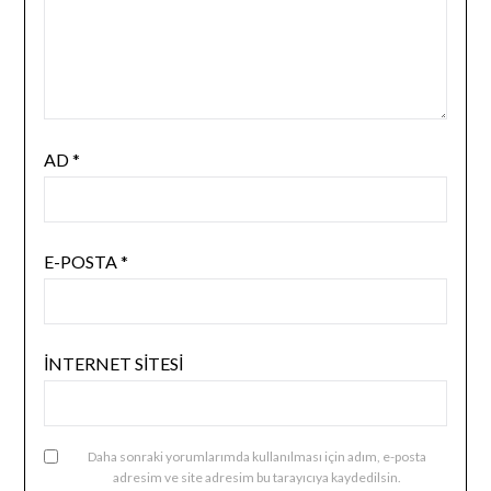
AD
*
E-POSTA
*
İNTERNET SITESI
Daha sonraki yorumlarımda kullanılması için adım, e-posta
adresim ve site adresim bu tarayıcıya kaydedilsin.