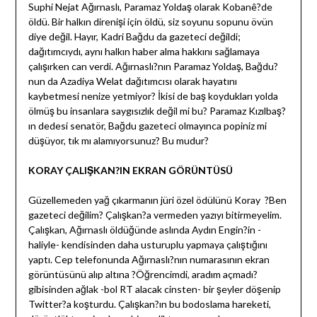
Suphi Nejat Ağırnaslı, Paramaz Yoldaş olarak Kobanê?de
öldü. Bir halkın direnişi için öldü, siz soyunu sopunu övün
diye değil. Hayır, Kadri Bağdu da gazeteci değildi;
dağıtımcıydı, aynı halkın haber alma hakkını sağlamaya
çalışırken can verdi. Ağırnaslı?nın Paramaz Yoldaş, Bağdu?
nun da Azadiya Welat dağıtımcısı olarak hayatını
kaybetmesi nenize yetmiyor? İkisi de baş koydukları yolda
ölmüş bu insanlara saygısızlık değil mi bu? Paramaz Kızılbaş?
ın dedesi senatör, Bağdu gazeteci olmayınca popiniz mi
düşüyor, tık mı alamıyorsunuz? Bu mudur?
KORAY ÇALIŞKAN?IN EKRAN GÖRÜNTÜSÜ
Güzellemeden yağ çıkarmanın jüri özel ödülünü Koray ?Ben
gazeteci değilim? Çalışkan?a vermeden yazıyı bitirmeyelim.
Çalışkan, Ağırnaslı öldüğünde aslında Aydın Engin?in -
haliyle- kendisinden daha usturuplu yapmaya çalıştığını
yaptı. Cep telefonunda Ağırnaslı?nın numarasının ekran
görüntüsünü alıp altına ?Öğrencimdi, aradım açmadı?
gibisinden ağlak -bol RT alacak cinsten- bir şeyler döşenip
Twitter?a koşturdu. Çalışkan?ın bu bodoslama hareketi,