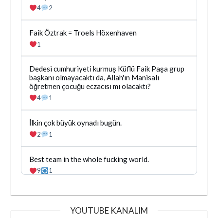
yazilan
4
2
gonderiyi
goruntule
Bluesky'da
Faik Öztrak = Troels Höxenhaven
Dağhan
1
Irak
tarafindan
yazilan
Bluesky'da
Dedesi cumhuriyeti kurmuş Küflü Faik Paşa grup
gonderiyi
Dağhan
başkanı olmayacaktı da, Allah'ın Manisalı
goruntule
Irak
öğretmen çocuğu eczacısı mı olacaktı?
tarafindan
4
1
yazilan
gonderiyi
goruntule
Bluesky'da
İlkin çok büyük oynadı bugün.
Dağhan
2
1
Irak
tarafindan
yazilan
Bluesky'da
Best team in the whole fucking world.
gonderiyi
Dağhan
9
1
goruntule
Irak
tarafindan
yazilan
gonderiyi
YOUTUBE KANALIM
goruntule