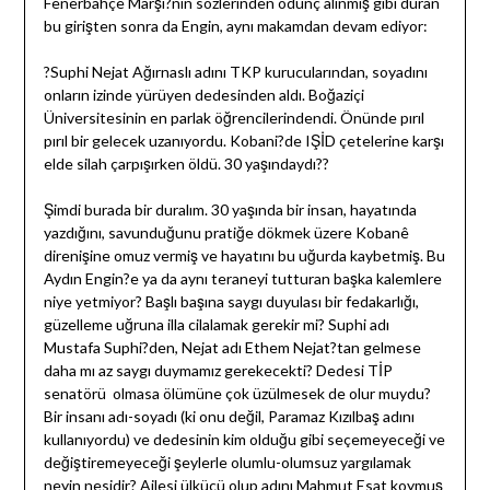
Fenerbahçe Marşı?nın sözlerinden ödünç alınmış gibi duran
bu girişten sonra da Engin, aynı makamdan devam ediyor:
?Suphi Nejat Ağırnaslı adını TKP kurucularından, soyadını
onların izinde yürüyen dedesinden aldı. Boğaziçi
Üniversitesinin en parlak öğrencilerindendi. Önünde pırıl
pırıl bir gelecek uzanıyordu. Kobani?de IŞİD çetelerine karşı
elde silah çarpışırken öldü. 30 yaşındaydı??
Şimdi burada bir duralım. 30 yaşında bir insan, hayatında
yazdığını, savunduğunu pratiğe dökmek üzere Kobanê
direnişine omuz vermiş ve hayatını bu uğurda kaybetmiş. Bu
Aydın Engin?e ya da aynı teraneyi tutturan başka kalemlere
niye yetmiyor? Başlı başına saygı duyulası bir fedakarlığı,
güzelleme uğruna illa cilalamak gerekir mi? Suphi adı
Mustafa Suphi?den, Nejat adı Ethem Nejat?tan gelmese
daha mı az saygı duymamız gerekecekti? Dedesi TİP
senatörü olmasa ölümüne çok üzülmesek de olur muydu?
Bir insanı adı-soyadı (ki onu değil, Paramaz Kızılbaş adını
kullanıyordu) ve dedesinin kim olduğu gibi seçemeyeceği ve
değiştiremeyeceği şeylerle olumlu-olumsuz yargılamak
neyin nesidir? Ailesi ülkücü olup adını Mahmut Esat koymuş