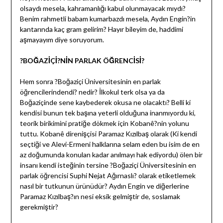
olsaydı mesela, kahramanlığı kabul olunmayacak mıydı?
Benim rahmetli babam kumarbazdı mesela, Aydın Engin?in
kantarında kaç gram gelirim? Hayır bileyim de, haddimi
aşmayayım diye soruyorum.
?BOĞAZİÇİ?NİN PARLAK ÖĞRENCİSİ?
Hem sonra ?Boğaziçi Üniversitesinin en parlak
öğrencilerindendi? nedir? İlkokul terk olsa ya da
Boğaziçinde sene kaybederek okusa ne olacaktı? Belli ki
kendisi bunun tek başına yeterli olduğuna inanmıyordu ki,
teorik birikimini pratiğe dökmek için Kobanê?nin yolunu
tuttu. Kobanê direnişçisi Paramaz Kızılbaş olarak (Ki kendi
seçtiği ve Alevi-Ermeni halklarına selam eden bu isim de en
az doğumunda konulan kadar anılmayı hak ediyordu) ölen bir
insanı kendi isteğinin tersine ?Boğaziçi Üniversitesinin en
parlak öğrencisi Suphi Nejat Ağırnaslı? olarak etiketlemek
nasıl bir tutkunun ürünüdür? Aydın Engin ve diğerlerine
Paramaz Kızılbaş?ın nesi eksik gelmiştir de, soslamak
gerekmiştir?