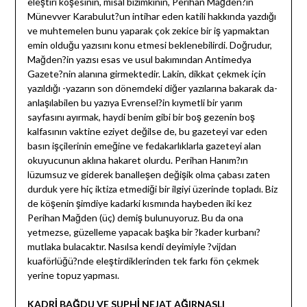
eleştiri köşesinin, misal bizimkinin, Perihan Mağden?in
Münevver Karabulut?un intihar eden katili hakkında yazdığı
ve muhtemelen bunu yaparak çok zekice bir iş yapmaktan
emin olduğu yazısını konu etmesi beklenebilirdi. Doğrudur,
Mağden?in yazısı esas ve usul bakımından Antimedya
Gazete?nin alanına girmektedir. Lakin, dikkat çekmek için
yazıldığı -yazarın son dönemdeki diğer yazılarına bakarak da-
anlaşılabilen bu yazıya Evrensel?in kıymetli bir yarım
sayfasını ayırmak, haydi benim gibi bir boş gezenin boş
kalfasının vaktine eziyet değilse de, bu gazeteyi var eden
basın işçilerinin emeğine ve fedakarlıklarla gazeteyi alan
okuyucunun aklına hakaret olurdu. Perihan Hanım?ın
lüzumsuz ve giderek banalleşen değişik olma çabası zaten
durduk yere hiç iktiza etmediği bir ilgiyi üzerinde topladı. Biz
de köşenin şimdiye kadarki kısmında haybeden iki kez
Perihan Mağden (üç) demiş bulunuyoruz. Bu da ona
yetmezse, güzelleme yapacak başka bir ?kader kurbanı?
mutlaka bulacaktır. Nasılsa kendi deyimiyle ?vijdan
kuaförlüğü?nde eleştirdiklerinden tek farkı fön çekmek
yerine topuz yapması.
KADRİ BAĞDU VE SUPHİ NEJAT AĞIRNASLI