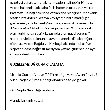
gazeteci olarak tanıtmak görmezden gelinebilir bir hata.
Ancak hakkında çok daha fazla haber yapılan, yazı yazılan
Paramaz Kızılbaş hakkında yazılanlarla birleşince, medyanın
ortak bir takıntısını ortaya koyuyor; birini olmadığı gibi
gösterme ya da bir özelliğini öne çıkarma. Ana akımın, bir
diğer deyişle Özkökizm?in takipçilerinin, ?Google?a rakip
olan Türk? ya da ?trafik kazasında ölen güzel öğrenci?
haberleriyle bu takıntının suyunu senelerdir çıkardığını
biliyoruz. Ancak Bağdu ve Kızılbaş hakkında muhalif ve
nispeten daha bağımsız medyada yazılan çizilende de aynı
kokuyu almak mümkün.
GÜZELLEME UĞRUNA CİLALAMA
Mesela Cumhuriyet ve T24?ten köşe yazarı Aydın Engin, ?
Suphi-Nejat-Ağırnaslı? başlıklı yazısına şöyle giriyor:
?Adı Suphi Nejat Ağırnaslı?dır.
Adında bir tarih yatar.?