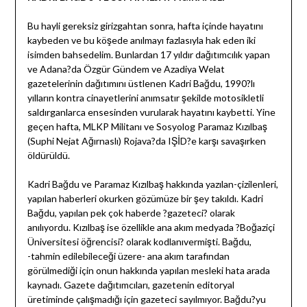
Bu hayli gereksiz girizgahtan sonra, hafta içinde hayatını
kaybeden ve bu köşede anılmayı fazlasıyla hak eden iki
isimden bahsedelim. Bunlardan 17 yıldır dağıtımcılık yapan
ve Adana?da Özgür Gündem ve Azadiya Welat
gazetelerinin dağıtımını üstlenen Kadri Bağdu, 1990?lı
yılların kontra cinayetlerini anımsatır şekilde motosikletli
saldırganlarca ensesinden vurularak hayatını kaybetti. Yine
geçen hafta, MLKP Militanı ve Sosyolog Paramaz Kızılbaş
(Suphi Nejat Ağırnaslı) Rojava?da IŞİD?e karşı savaşırken
öldürüldü.
Kadri Bağdu ve Paramaz Kızılbaş hakkında yazılan-çizilenleri,
yapılan haberleri okurken gözümüze bir şey takıldı. Kadri
Bağdu, yapılan pek çok haberde ?gazeteci? olarak
anılıyordu. Kızılbaş ise özellikle ana akım medyada ?Boğaziçi
Üniversitesi öğrencisi? olarak kodlanıvermişti. Bağdu,
-tahmin edilebileceği üzere- ana akım tarafından
görülmediği için onun hakkında yapılan mesleki hata arada
kaynadı. Gazete dağıtımcıları, gazetenin editoryal
üretiminde çalışmadığı için gazeteci sayılmıyor. Bağdu?yu