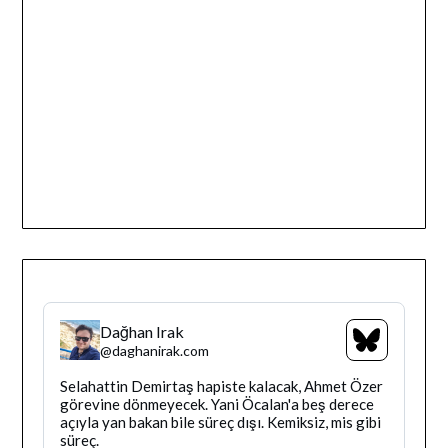
Dağhan Irak
Bluesky
@
daghanirak.com
Profilini
Gor
Bluesky'da
Selahattin Demirtaş hapiste kalacak, Ahmet Özer
Dağhan
görevine dönmeyecek. Yani Öcalan'a beş derece
Irak
açıyla yan bakan bile süreç dışı. Kemiksiz, mis gibi
tarafindan
süreç.