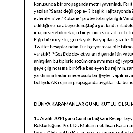
konusunda bir propaganda metni yayımladı. Ferit 
yazılan ?Sanat değil çöp evi? başlıklı ajitasyonda 
eylemleri? ve ?Kobanê? protestolarıyla ilgili Vand
edildiği ve harabeye dönüştüğü gözlendi.? ifadeleri
imajını verebilmek için bir yıl öncesine ait bir foto
Eğip bükmeye hiç gerek yok. Bu yapılan gazetecili
Twitter hesaplarından Türkçe yazmayı bile bilmed
yaratık?, ?Gezi?de devlet yuları dışarıda itin yattı
anlaşılan bu tiplerle sözüm ona aynı mesleği yapt
şeye çılgıncasına bir öfke besleyen bu rejimin, s
yardımına kadar imece usulü bir şeyler yapılmay
belliydi. AK rejimin propaganda aygıtları da bu n
DÜNYA KARAMANLAR GÜNÜ KUTLU OLSU
10 Aralık 2014 günü Cumhurbaşkanı Recep Tayyip
Rektörlüğüne Prof. Dr. Muhammet İhsan Karaman?ı
fetvacı? Hayrettin Karaman ertesi gün gazetede 