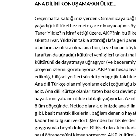
ANA DİLİNİ KONUŞAMAYAN ÜLKE…
Geçen hafta kaldığımız yerden Osmanlıcaya bağl
yaşadığı kültürel hezimete çare olmayacağını söyl
Taner Yıldız?ın itiraf ettiği üzere, AKP?nin bu ü
sıkıntısı var. Yıldız?ın takla attırdığı lafa geri pa
olanların azınlıkta olmasına borçlu ve bunun böyl
taraftan da uğradığı kültürel yenilgileri takıntı 
kültürünü de dayatmaya uğraşıyor (ve beceremiy
projenin izlerini görebiliyoruz. AKP?nin hesapl
edilmiş, bilişsel yetileri sürekli pedagojik taktik
Ana dili Türkçe olan milyonların ezici çoğunluğu
aciz. Ana dili Kürtçe olanlar zaten baskıcı devlet 
hayatlarını yabancı dilde dublajlı yaşıyorlar. Azınl
ölüm döşeğinde. Netice olarak, elimizde ana dili
gibi, basit mantık ilkelerini, bağlam denen o hay
kadar fen bilgisini ve dört işlemden bir tık ilerde
goygoyuyla beyni doluyor. Bilişsel olarak bu kada
nasıl öğreneceğini kimse sormuyor. AKP kültürel e