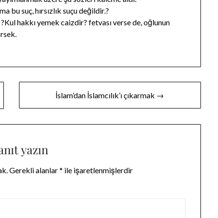
ma bu suç, hırsızlık suçu değildir.?
Kul hakkı yemek caizdir? fetvası verse de, oğlunun
rsek.
İslam’dan İslamcılık’ı çıkarmak →
anıt yazın
ak.
Gerekli alanlar
*
ile işaretlenmişlerdir