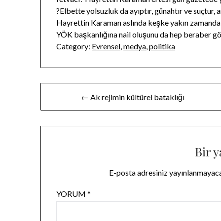
?Elbette yolsuzluk da ayıptır, günahtır ve suçtur, a
Hayrettin Karaman aslında keşke yakın zamanda ?
YÖK başkanlığına nail oluşunu da hep beraber gö
Category:
Evrensel
,
medya
,
politika
Yazı
← Ak rejimin kültürel bataklığı
gezinmesi
Bir y
E-posta adresiniz yayınlanmayac
YORUM
*