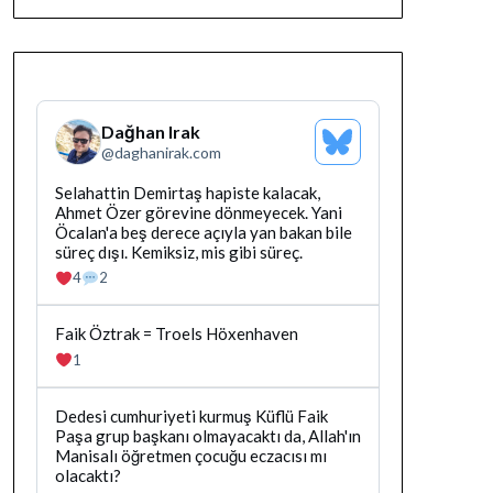
Dağhan Irak
Bluesky
@
daghanirak.com
Profilini
Gor
Bluesky'da
Selahattin Demirtaş hapiste kalacak,
Dağhan
Ahmet Özer görevine dönmeyecek. Yani
Irak
Öcalan'a beş derece açıyla yan bakan bile
tarafindan
süreç dışı. Kemiksiz, mis gibi süreç.
yazilan
4
2
gonderiyi
goruntule
Bluesky'da
Faik Öztrak = Troels Höxenhaven
Dağhan
1
Irak
tarafindan
yazilan
Bluesky'da
Dedesi cumhuriyeti kurmuş Küflü Faik
gonderiyi
Dağhan
Paşa grup başkanı olmayacaktı da, Allah'ın
goruntule
Irak
Manisalı öğretmen çocuğu eczacısı mı
tarafindan
olacaktı?