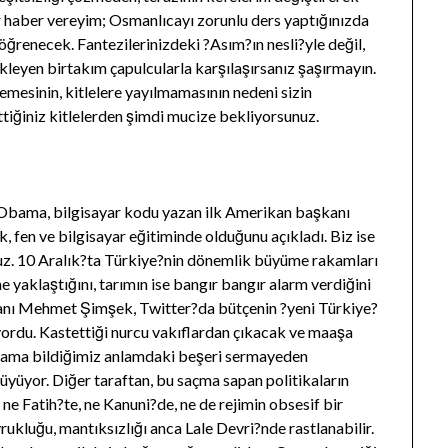
ir haber vereyim; Osmanlıcayı zorunlu ders yaptığınızda
öğrenecek. Fantezilerinizdeki ?Asım?ın nesli?yle değil,
ekleyen birtakım çapulcularla karşılaşırsanız şaşırmayın.
esinin, kitlelere yayılmamasının nedeni sizin
tiğiniz kitlelerden şimdi mucize bekliyorsunuz.
 Obama, bilgisayar kodu yazan ilk Amerikan başkanı
, fen ve bilgisayar eğitiminde olduğunu açıkladı. Biz ise
uz. 10 Aralık?ta Türkiye?nin dönemlik büyüme rakamları
 yaklaştığını, tarımın ise bangır bangır alarm verdiğini
kanı Mehmet Şimşek, Twitter?da bütçenin ?yeni Türkiye?
ordu. Kastettiği nurcu vakıflardan çıkacak ve maaşa
ama bildiğimiz anlamdaki beşeri sermayeden
üyüyor. Diğer taraftan, bu saçma sapan politikaların
 ne Fatih?te, ne Kanuni?de, ne de rejimin obsesif bir
ukluğu, mantıksızlığı anca Lale Devri?nde rastlanabilir.