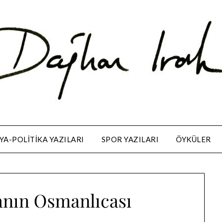
A-POLITIKA YAZILARI
SPOR YAZILARI
ÖYKÜLER
anın Osmanlıcası