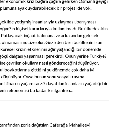
er ekonomik kriz bağıra çağıra gelirken Osmanlı geyiği
toplumuna ayak uydurabilecek bir projesi de yok.
 şekilde yetişmiş insanlarıyla uzlaşması, barışması
ğan?ın kişisel kararlarıyla kullanılmadı. Bu ülkede aklın
r. Patlayacak inşaat balonuna ve arkasından gelecek
t olmaması mucize olur. Gezi?den beri bu ülkenin izan
 küresel krizin etkilerinin ağır yaşandığı bir dönemde
göçü dalgası yaşanması gerekirdi. Onun yerine Türkiye?
ine çevrilen okullara nasıl göndereceğini düşünüyor.
okul boykotlarına gittiğini şu dönemde çok daha iyi
u düşünüyor. Oysa bunun sonu sosyal travma.
 itibaren yaşam tarzı? dayatılan insanların yaşadığı bir
kenin ekonomisi bu kadar kırılganken…
 tarafından zorla dağıtılan Caferağa Mahalleevi