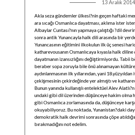
13 Aralık 201
Akla seza gündemler ülkesi?nin geçen haftaki m
ara sıcağı Osmanlıca dayatması, aklıma ister ist
Albaylar Cuntası?nın yapmaya çalıştığı ?dil devrim
sonra antik Yunancayla halk dili arasında bir yerd
Yunancasının eğitimini ilkokulun ilk üç senesi hari
katharevousanın Osmanlıcaya kıyasla halk diline
dayatmanın izansızlığını değiştirmiyordu. Tabii b
beraber sopa zoruyla bile önü alınamayan kültüre
aydınlanmasının ilk yıllarından, yani 18.yüzyıldan
çekişmesinin çekirdeğinde yer almıştı ve kathar
Bunun yanında kullanışlı entelektüel Alev Alatlı?
undaki gibi dil üzerinden düşünceye hakim olma h
gibi Osmanlıca zorlamasında da, düşünceye karşı 
okuyabiliyoruz. Bu noktada, Yunanistan?daki daya
demokratik halk devrimi sonrasında çöpe atıldığın
bırakmadığını not edelim.