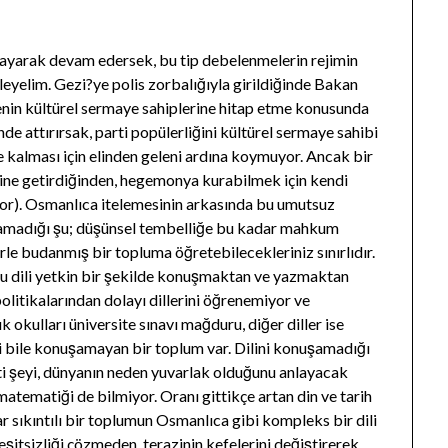
ayarak devam edersek, bu tip debelenmelerin rejimin
eyelim. Gezi?ye polis zorbalığıyla girildiğinde Bakan
lkenin kültürel sermaye sahiplerine hitap etme konusunda
rende attırırsak, parti popülerliğini kültürel sermaye sahibi
e kalması için elinden geleni ardına koymuyor. Ancak bir
haline getirdiğinden, hegemonya kurabilmek için kendi
or). Osmanlıca itelemesinin arkasında bu umutsuz
ayamadığı şu; düşünsel tembelliğe bu kadar mahkum
lerle budanmış bir topluma öğretebilecekleriniz sınırlıdır.
 bu dili yetkin bir şekilde konuşmaktan ve yazmaktan
politikalarından dolayı dillerini öğrenemiyor ve
ık okulları üniversite sınavı mağduru, diğer diller ise
ni bile konuşamayan bir toplum var. Dilini konuşamadığı
ati şeyi, dünyanın neden yuvarlak olduğunu anlayacak
 matematiği de bilmiyor. Oranı gittikçe artan din ve tarih
r sıkıntılı bir toplumun Osmanlıca gibi kompleks bir dili
şitsizliği çözmeden, terazinin kefelerini değiştirerek