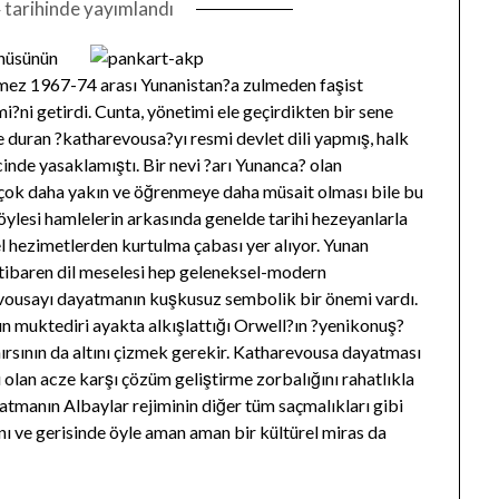
4
tarihinde yayımlandı
enüsünün
emez 1967-74 arası Yunanistan?a zulmeden faşist
i?ni getirdi. Cunta, yönetimi ele geçirdikten bir sene
e duran ?katharevousa?yı resmi devlet dili yapmış, halk
cinde yasaklamıştı. Bir nevi ?arı Yunanca? olan
 çok daha yakın ve öğrenmeye daha müsait olması bile bu
öylesi hamlelerin arkasında genelde tarihi hezeyanlarla
l hezimetlerden kurtulma çabası yer alıyor. Yunan
 itibaren dil meselesi hep geleneksel-modern
evousayı dayatmanın kuşkusuz sembolik bir önemi vardı.
nın muktediri ayakta alkışlattığı Orwell?ın ?yenikonuş?
ırsının da altını çizmek gerekir. Katharevousa dayatması
olan acze karşı çözüm geliştirme zorbalığını rahatlıkla
tmanın Albaylar rejiminin diğer tüm saçmalıkları gibi
ı ve gerisinde öyle aman aman bir kültürel miras da