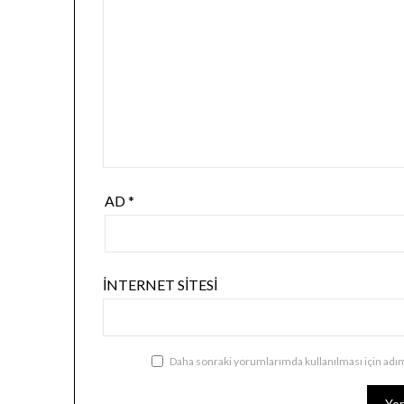
AD
*
İNTERNET SITESI
Daha sonraki yorumlarımda kullanılması için adım