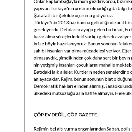
Onlar kaplumbağayla mum gezdiriyordu, bizimkil
yapıyor. Türkiye?nin üretimi olmadığı gibi bilgi 
Şatafatlı bir şekilde uçuruma gidiyoruz.
Türkiye?nin 2013 haziranına gelindiğinde acil bir
gerekiyordu. Defalarca ayağa gelen bu fırsat, Erdo
karar alma süreçlerindeki varlığı giderek azalıyo
krize böyle hazırlanıyoruz. Bunun sonunun felake
sahibi insanları var olma mücadelesi veriyor. Eğer
olmasaydık, şimdikinden çok daha sert bir beyin 
nin yetişmiş insanları çocuklarını mahalle mekteb
Batıdaki laik aileler, Kürtlerin neden senelerdir 
anlayacaklar. Rejim, bunun sonunun biat olduğun
Demokratik hakları elinden alınmış, ?anaokulundan
ülkedeki mutsuzluğu asla hafife almayın. Hele ül
ÇÖP EV DEĞİL, ÇÖP GAZETE…
Rejimin bel altı vurma organlarından Sabah, polis