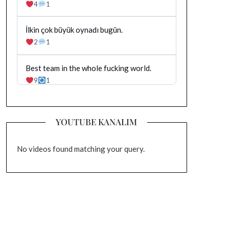
yazilan
4
1
gonderiyi
goruntule
Bluesky'da
İlkin çok büyük oynadı bugün.
Dağhan
2
1
Irak
tarafindan
yazilan
Bluesky'da
Best team in the whole fucking world.
gonderiyi
Dağhan
9
1
goruntule
Irak
tarafindan
yazilan
gonderiyi
YOUTUBE KANALIM
goruntule
No videos found matching your query.