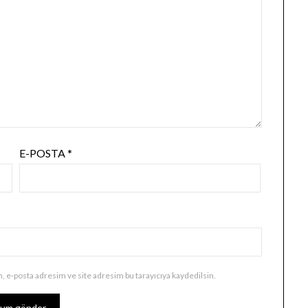
E-POSTA
*
, e-posta adresim ve site adresim bu tarayıcıya kaydedilsin.