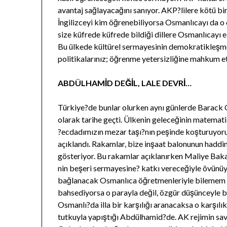
avantaj sağlayacağını sanıyor. AKP?lilere kötü b
İngilizceyi kim öğrenebiliyorsa Osmanlıcayı da o 
size küfrede küfrede bildiği dillere Osmanlıcayı 
Bu ülkede kültürel sermayesinin demokratikleşmem
politikalarınız; öğrenme yetersizliğine mahkum et
ABDÜLHAMİD DEĞİL, LALE DEVRİ…
Türkiye?de bunlar olurken aynı günlerde Barack
olarak tarihe geçti. Ülkenin geleceğinin matematik
?ecdadımızın mezar taşı?nın peşinde koşturuyor
açıklandı. Rakamlar, bize inşaat balonunun haddine
gösteriyor. Bu rakamlar açıklanırken Maliye Ba
nin beşeri sermayesine? katkı vereceğiyle övünüy
bağlanacak Osmanlıca öğretmenleriyle bilemem 
bahsediyorsa o parayla değil, özgür düşünceyle b
Osmanlı?da illa bir karşılığı aranacaksa o karşılık
tutkuyla yapıştığı Abdülhamid?de. AK rejimin savr