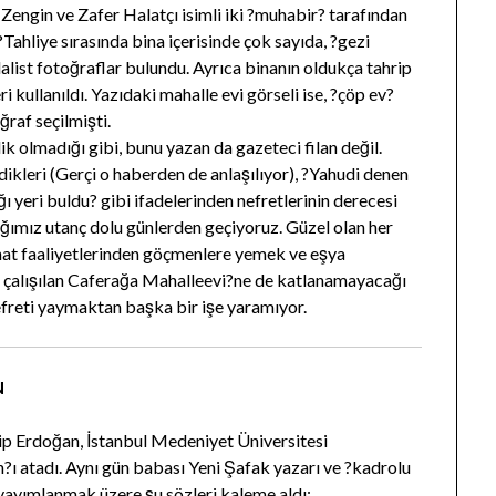
Zengin ve Zafer Halatçı isimli iki ?muhabir? tarafından
?Tahliye sırasında bina içerisinde çok sayıda, ?gezi
alist fotoğraflar bulundu. Ayrıca binanın oldukça tahrip
 kullanıldı. Yazıdaki mahalle evi görseli ise, ?çöp ev?
ğraf seçilmişti.
k olmadığı gibi, bunu yazan da gazeteci filan değil.
ikleri (Gerçi o haberden de anlaşılıyor), ?Yahudi denen
ğı yeri buldu? gibi ifadelerinden nefretlerinin derecesi
ığımız utanç dolu günlerden geçiyoruz. Güzel olan her
anat faaliyetlerinden göçmenlere yemek ve eşya
a çalışılan Caferağa Mahalleevi?ne de katlanamayacağı
efreti yaymaktan başka bir işe yaramıyor.
N
 Erdoğan, İstanbul Medeniyet Üniversitesi
 atadı. Aynı gün babası Yeni Şafak yazarı ve ?kadrolu
yayımlanmak üzere şu sözleri kaleme aldı: