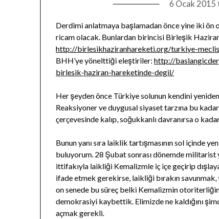
6 Ocak 2015
Derdimi anlatmaya başlamadan önce yine iki ön
ricam olacak. Bunlardan birincisi Birleşik Haziran
http://birlesikhaziranhareketi.org/turkiye-meclis
BHH’ye yönelttiği eleştiriler:
http://baslangicde
birlesik-haziran-hareketinde-degil/
Her şeyden önce Türkiye solunun kendini yenide
Reaksiyoner ve duygusal siyaset tarzına bu kada
çerçevesinde kalıp, soğukkanlı davranırsa o kadar 
Bunun yanı sıra laiklik tartışmasının sol içinde y
buluyorum. 28 Şubat sonrası dönemde militarist 
ittifakıyla laikliği Kemalizmle iç içe geçirip dış
ifade etmek gerekirse, laikliği bırakın savunmak,
on senede bu süreç belki Kemalizmin otoriterliği
demokrasiyi kaybettik. Elimizde ne kaldığını şimdi
açmak gerekli.