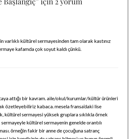
ve Başlangıç
” için 2 yorum
in varlıklı kültürel sermayesinden tam olarak kastınız
 sermaye kafamda çok soyut kaldı çünkü.
aya attığı bir kavram. aile/okul/kurumlar/kültür ürünleri
ak özetleyebiliriz kabaca. mesela fransa’daki lise
 kültürel sermayesi yüksek gruplara sıklıkla örnek
 sermayeyle kültürel sermayenin genelde orantılı
ması. örneğin fakir bir anne de çocuğuna satranç
esi için kendisinin de satranç bilmesi ve bunun önemli