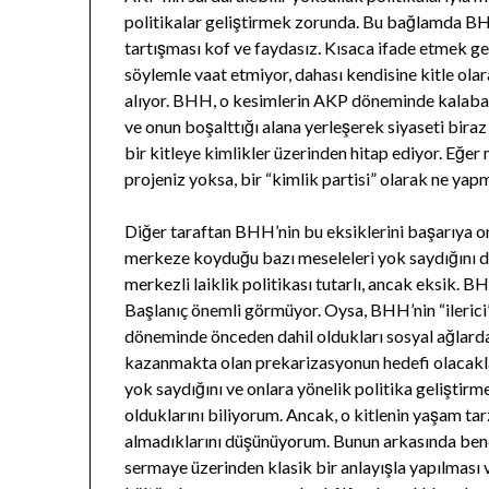
politikalar geliştirmek zorunda. Bu bağlamda BHH’
tartışması kof ve faydasız. Kısaca ifade etmek g
söylemle vaat etmiyor, dahası kendisine kitle ol
alıyor. BHH, o kesimlerin AKP döneminde kalabal
ve onun boşalttığı alana yerleşerek siyaseti biraz
bir kitleye kimlikler üzerinden hitap ediyor. Eğe
projeniz yoksa, bir “kimlik partisi” olarak ne yap
Diğer taraftan BHH’nin bu eksiklerini başarıya o
merkeze koyduğu bazı meseleleri yok saydığını 
merkezli laiklik politikası tutarlı, ancak eksik. 
Başlanıç önemli görmüyor. Oysa, BHH’nin “ilerici” 
döneminde önceden dahil oldukları sosyal ağlardan
kazanmakta olan prekarizasyonun hedefi olacaklar
yok saydığını ve onlara yönelik politika geliştir
olduklarını biliyorum. Ancak, o kitlenin yaşam ta
almadıklarını düşünüyorum. Bunun arkasında bence,
sermaye üzerinden klasik bir anlayışla yapılması