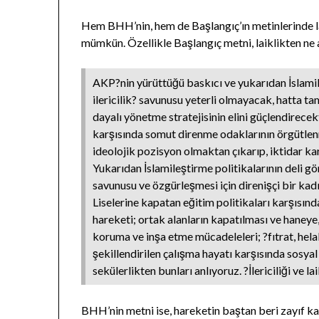
Hem BHH’nin, hem de Başlangıç’ın metinlerinde l
mümkün. Özellikle Başlangıç metni, laiklikten ne 
AKP?nin yürüttüğü baskıcı ve yukarıdan İslamile
ilericilik? savunusu yeterli olmayacak, hatta 
dayalı yönetme stratejisinin elini güçlendirecek
karşısında somut direnme odaklarının örgütlenme
ideolojik pozisyon olmaktan çıkarıp, iktidar ka
Yukarıdan İslamileştirme politikalarının deli 
savunusu ve özgürleşmesi için direnişçi bir ka
Liselerine kapatan eğitim politikaları karşısın
hareketi; ortak alanların kapatılması ve haneye,
koruma ve inşa etme mücadeleleri; ?fıtrat, helal
şekillendirilen çalışma hayatı karşısında sosyal h
sekülerlikten bunları anlıyoruz. ?İlericiliği ve l
BHH’nin metni ise, hareketin baştan beri zayıf kar