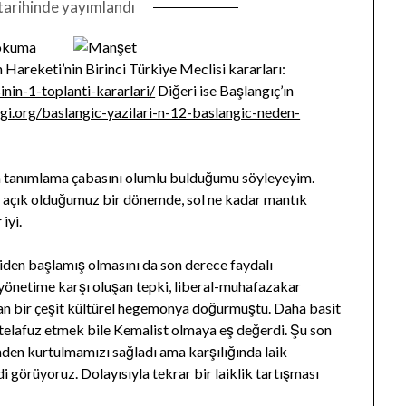
tarihinde yayımlandı
 okuma
 Hareketi’nin Birinci Türkiye Meclisi kararları:
inin-1-toplanti-kararlari/
Diğeri ise Başlangıç’ın
rgi.org/baslangic-yazilari-n-12-baslangic-neden-
n tanımlama çabasını olumlu bulduğumu söyleyeyim.
r açık olduğumuz bir dönemde, sol ne kadar mantık
iyi.
eniden başlamış olmasını da son derece faydalı
yönetime karşı oluşan tepki, liberal-muhafazakar
layan bir çeşit kültürel hegemonya doğurmuştu. Daha basit
 telafuz etmek bile Kemalist olmaya eş değerdi. Şu son
nden kurtulmamızı sağladı ama karşılığında laik
 görüyoruz. Dolayısıyla tekrar bir laiklik tartışması