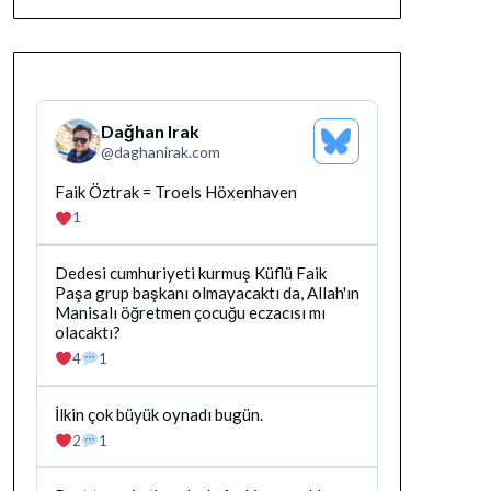
Dağhan Irak
Bluesky
@
daghanirak.com
Profilini
Gor
Bluesky'da
Faik Öztrak = Troels Höxenhaven
Dağhan
1
Irak
tarafindan
yazilan
Bluesky'da
Dedesi cumhuriyeti kurmuş Küflü Faik
gonderiyi
Dağhan
Paşa grup başkanı olmayacaktı da, Allah'ın
goruntule
Irak
Manisalı öğretmen çocuğu eczacısı mı
tarafindan
olacaktı?
yazilan
4
1
gonderiyi
goruntule
Bluesky'da
İlkin çok büyük oynadı bugün.
Dağhan
2
1
Irak
tarafindan