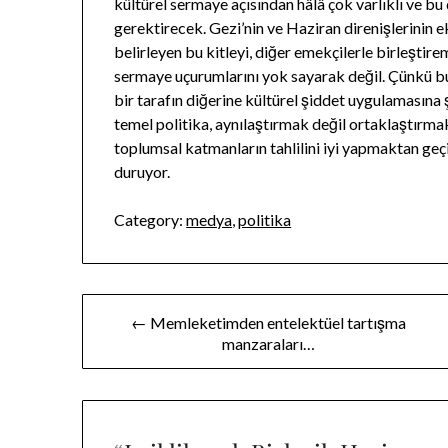
kültürel sermaye açısından hâlâ çok varlıklı ve bu 
gerektirecek. Gezi’nin ve Haziran direnişlerinin ek
belirleyen bu kitleyi, diğer emekçilerle birleşti
sermaye uçurumlarını yok sayarak değil. Çünkü bun
bir tarafın diğerine kültürel şiddet uygulamasına 
temel politika, aynılaştırmak değil ortaklaştırm
toplumsal katmanların tahlilini iyi yapmaktan geç
duruyor.
Category:
medya
,
politika
Yazı
← Memleketimden entelektüel tartışma
manzaraları…
gezinmesi