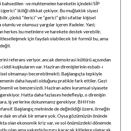
li bahsedilen -ve muhtemelen hareketin içindeki SİP
i/gerici” ikiliği dikkat çekiyor. Bu muğlaklık siyasi
ir, çünkü “ilerici” ve “gerici” gibi sıfatlar kişisel
olumlu ve olumsuz yargılar içeren ifadeler. Yani;
an herkes bu metinlere ve harekete destek verebilir,
itleselleşmek için faydalı olabilecek bir formül bu, ama
değil.
rini referans veriyor, ancak demokrasi kültürü açısından
ciddi kuşkularım var. Haziran direnişlerinin esbab-ı
pkisel olmamayı becerebilmekti. Başlangıçta tepkiyle
emenin daha hayati olduğunu pratikle fark ettiler. Gezi
önemli ve benzersizdi. Haziran adını kurumsal siyasete
rekiyor. Hatta daha fazlasını hedefleyip, o direnişin
lara, iş yerlerine dokunmanız gerekiyor. BHH’nin
ansif. Başlangıç metninde de değinildiği üzere, örneğin
ine dair en ufak bir emare yok. Oysa gözümüzün önünde
makta olan ekonomik kriz var, ve sol önümüzdeki dönemde
mutlu olan ama yakında huzuru kaçacak kitlelere ulaşacak