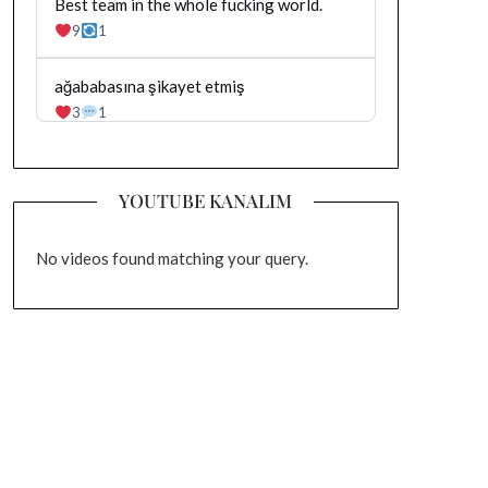
yazilan
Bluesky'da
Best team in the whole fucking world.
gonderiyi
Dağhan
9
1
goruntule
Irak
tarafindan
yazilan
Bluesky'da
ağababasına şikayet etmiş
gonderiyi
Dağhan
3
1
goruntule
Irak
tarafindan
yazilan
gonderiyi
YOUTUBE KANALIM
goruntule
No videos found matching your query.