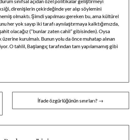
durum sınıfsal açıdan özel politikalar geliştirmeyi
siği, direnişlerin çekirdeğinde yer alıp söylemini
rememiş olmaktı. Şimdi yapılması gereken bu, ama kültürel
u her yok sayıp iki tarafı aynılaştırmaya kalktığımızda,
şahit olacağız (“bunlar zaten cahil” gibisinden). Oysa
ak üzerine kurulmalı. Bunun yolu da önce muhatap alınan
iyor. O tahlil, Başlangıç tarafından tam yapılamamış gibi
İfade özgürlüğünün sınırları? →