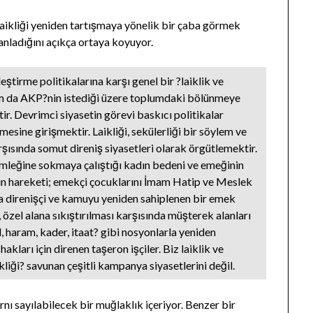
aikliği yeniden tartışmaya yönelik bir çaba görmek
anladığını açıkça ortaya koyuyor.
ştirme politikalarına karşı genel bir ?laiklik ve
tam da AKP?nin istediği üzere toplumdaki bölünmeye
tir. Devrimci siyasetin görevi baskıcı politikalar
sine girişmektir. Laikliği, sekülerliği bir söylem ve
rşısında somut direniş siyasetleri olarak örgütlemektir.
gömleğine sokmaya çalıştığı kadın bedeni ve emeğinin
dın hareketi; emekçi çocuklarını İmam Hatip ve Meslek
da direnişçi ve kamuyu yeniden sahiplenen bir emek
 özel alana sıkıştırılması karşısında müşterek alanları
, haram, kader, itaat? gibi nosyonlarla yeniden
akları için direnen taşeron işçiler. Biz laiklik ve
aikliği? savunan çeşitli kampanya siyasetlerini değil.
nı sayılabilecek bir muğlaklık içeriyor. Benzer bir