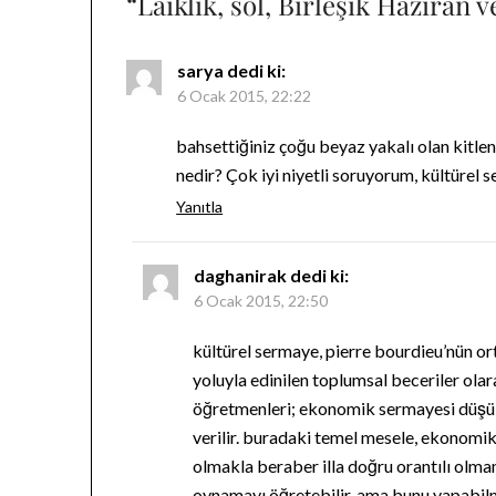
“
Laiklik, sol, Birleşik Haziran 
sarya
dedi ki:
6 Ocak 2015, 22:22
bahsettiğiniz çoğu beyaz yakalı olan kitlen
nedir? Çok iyi niyetli soruyorum, kültürel
Yanıtla
daghanirak
dedi ki:
6 Ocak 2015, 22:50
kültürel sermaye, pierre bourdieu’nün ort
yoluyla edinilen toplumsal beceriler olar
öğretmenleri; ekonomik sermayesi düşük,
verilir. buradaki temel mesele, ekonomik
olmakla beraber illa doğru orantılı olma
oynamayı öğretebilir, ama bunu yapabilm