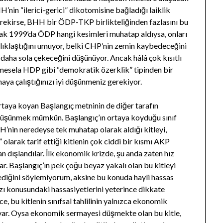
nin “ilerici-gerici” dikotomisine bağladığı laiklik
erekirse, BHH bir ÖDP-TKP birlikteliğinden fazlasını bu
arak 1999’da ÖDP hangi kesimleri muhatap aldıysa, onları
ıklaştığını umuyor, belki CHP’nin zemin kaybedeceğini
 daha sola çekeceğini düşünüyor. Ancak hâlâ çok kısıtlı
r mesela HDP gibi “demokratik özerklik” tipinden bir
maya çalıştığınızı iyi düşünmeniz gerekiyor.
rtaya koyan Başlangıç metninin de diğer tarafın
düşünmek mümkün. Başlangıç’ın ortaya koyduğu sınıf
BHH’nin neredeyse tek muhatap olarak aldığı kitleyi,
olarak tarif ettiği kitlenin çok ciddi bir kısmı AKP
 dışlandılar. İlk ekonomik krizde, şu anda zaten hız
. Başlangıç’ın pek çoğu beyaz yakalı olan bu kitleyi
mediğini söylemiyorum, aksine bu konuda hayli hassas
rzı konusundaki hassasiyetlerini yeterince dikkate
 bu kitlenin sınıfsal tahlilinin yalnızca ekonomik
 var. Oysa ekonomik sermayesi düşmekte olan bu kitle,