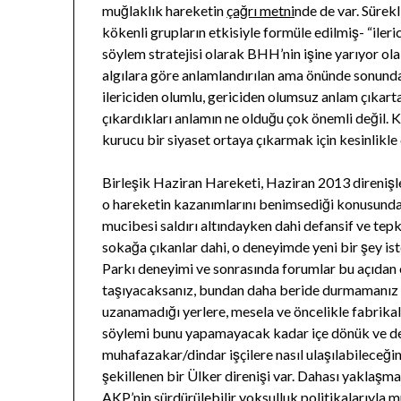
muğlaklık hareketin
çağrı metni
nde de var. Sürek
kökenli grupların etkisiyle formüle edilmiş- “ileric
söylem stratejisi olarak BHH’nin işine yarıyor olabil
algılara göre anlamlandırılan ama önünde sonunda 
ilericiden olumlu, gericiden olumsuz anlam çıkart
çıkardıkları anlamın ne olduğu çok önemli değil. K
kurucu bir siyaset ortaya çıkarmak için kesinlikle 
Birleşik Haziran Hareketi, Haziran 2013 direnişle
o hareketin kazanımlarını benimsediği konusunda 
mucibesi saldırı altındayken dahi defansif ve te
sokağa çıkanlar dahi, o deneyimde yeni bir şey ist
Parkı deneyimi ve sonrasında forumlar bu açıdan 
taşıyacaksanız, bundan daha beride durmamanız ge
uzanamadığı yerlere, mesela ve öncelikle fabrika
söylemi bunu yapamayacak kadar içe dönük ve def
muhafazakar/dindar işçilere nasıl ulaşılabileceğ
şekillenen bir Ülker direnişi var. Dahası yaklaş
AKP’nin sürdürülebilir yoksulluk politikalarıyla 