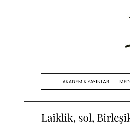
Skip
to
content
AKADEMIK YAYINLAR
MEDY
Laiklik, sol, Birle