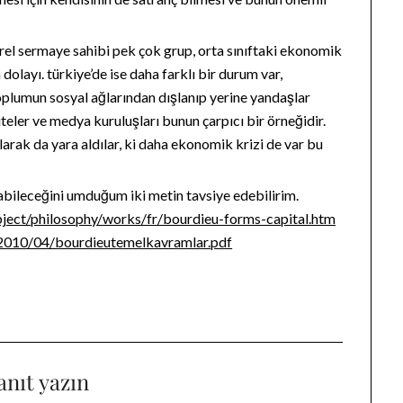
el sermaye sahibi pek çok grup, orta sınıftaki ekonomik
 dolayı. türkiye’de ise daha farklı bir durum var,
toplumun sosyal ağlarından dışlanıp yerine yandaşlar
teler ve medya kuruluşları bunun çarpıcı bir örneğidir.
arak da yara aldılar, ki daha ekonomik krizi de var bu
bileceğini umduğum iki metin tavsiye edebilirim.
bject/philosophy/works/fr/bourdieu-forms-capital.htm
m/2010/04/bourdieutemelkavramlar.pdf
anıt yazın