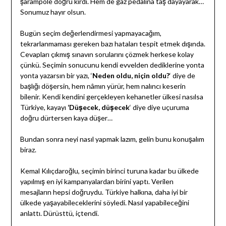
şarampole doğru kırdı. Hem de gaz pedalına taş dayayarak…
Sonumuz hayır olsun.
Bugün seçim değerlendirmesi yapmayacağım,
tekrarlanmaması gereken bazı hataları tespit etmek dışında.
Cevapları çıkmış sınavın sorularını çözmek herkese kolay
çünkü. Seçimin sonucunu kendi evvelden dediklerine yonta
yonta yazarsın bir yazı, ‘
Neden oldu, niçin oldu?
‘ diye de
başlığı döşersin, hem nâmın yürür, hem nalıncı keserin
bilenir. Kendi kendini gerçekleyen kehanetler ülkesi nasılsa
Türkiye, kayayı
‘Düşecek, düşecek
‘ diye diye uçuruma
doğru dürtersen kaya düşer…
Bundan sonra neyi nasıl yapmak lazım, gelin bunu konuşalım
biraz.
Kemal Kılıçdaroğlu, seçimin birinci turuna kadar bu ülkede
yapılmış en iyi kampanyalardan birini yaptı. Verilen
mesajların hepsi doğruydu. Türkiye halkına, daha iyi bir
ülkede yaşayabileceklerini söyledi. Nasıl yapabileceğini
anlattı. Dürüsttü, içtendi.