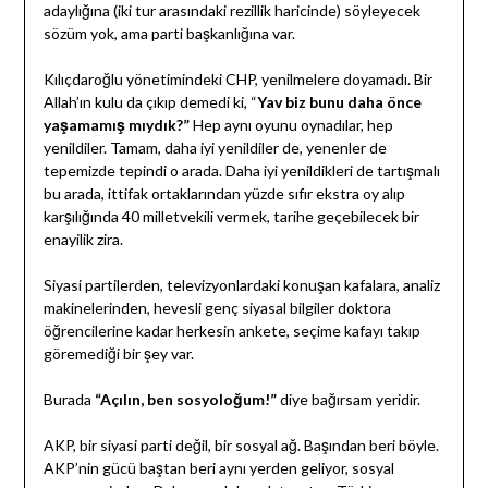
adaylığına (iki tur arasındaki rezillik haricinde) söyleyecek
sözüm yok, ama parti başkanlığına var.
Kılıçdaroğlu yönetimindeki CHP, yenilmelere doyamadı. Bir
Allah’ın kulu da çıkıp demedi ki, “
Yav biz bunu daha önce
yaşamamış mıydık?”
Hep aynı oyunu oynadılar, hep
yenildiler. Tamam, daha iyi yenildiler de, yenenler de
tepemizde tepindi o arada. Daha iyi yenildikleri de tartışmalı
bu arada, ittifak ortaklarından yüzde sıfır ekstra oy alıp
karşılığında 40 milletvekili vermek, tarihe geçebilecek bir
enayilik zira.
Siyasi partilerden, televizyonlardaki konuşan kafalara, analiz
makinelerinden, hevesli genç siyasal bilgiler doktora
öğrencilerine kadar herkesin ankete, seçime kafayı takıp
göremediği bir şey var.
Burada
“Açılın, ben sosyoloğum!”
diye bağırsam yeridir.
AKP, bir siyasi parti değil, bir sosyal ağ. Başından beri böyle.
AKP’nin gücü baştan beri aynı yerden geliyor, sosyal