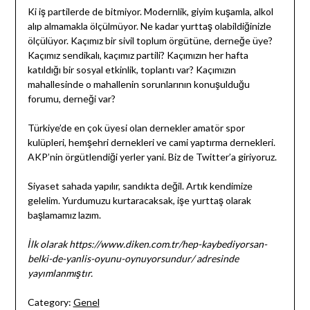
Ki iş partilerde de bitmiyor. Modernlik, giyim kuşamla, alkol
alıp almamakla ölçülmüyor. Ne kadar yurttaş olabildiğinizle
ölçülüyor. Kaçımız bir sivil toplum örgütüne, derneğe üye?
Kaçımız sendikalı, kaçımız partili? Kaçımızın her hafta
katıldığı bir sosyal etkinlik, toplantı var? Kaçımızın
mahallesinde o mahallenin sorunlarının konuşulduğu
forumu, derneği var?
Türkiye’de en çok üyesi olan dernekler amatör spor
kulüpleri, hemşehri dernekleri ve cami yaptırma dernekleri.
AKP’nin örgütlendiği yerler yani. Biz de Twitter’a giriyoruz.
Siyaset sahada yapılır, sandıkta değil. Artık kendimize
gelelim. Yurdumuzu kurtaracaksak, işe yurttaş olarak
başlamamız lazım.
İlk olarak https://www.diken.com.tr/hep-kaybediyorsan-
belki-de-yanlis-oyunu-oynuyorsundur/ adresinde
yayımlanmıştır.
Category:
Genel