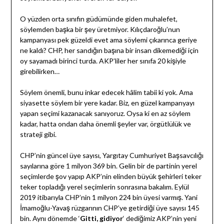
O yüzden orta sınıfın güdümünde giden muhalefet,
söylemden başka bir şey üretmiyor. Kılıçdaroğlu’nun
kampanyası pek güzeldi evet ama söylemi çıkarınca geriye
ne kaldı? CHP, her sandığın başına bir insan dikemediği için
oy sayamadı birinci turda. AKP’liler her sınıfa 20 kişiyle
girebilirken…
Söylem önemli, bunu inkar edecek hâlim tabii ki yok. Ama
siyasette söylem bir yere kadar. Biz, en güzel kampanyayı
yapan seçimi kazanacak sanıyoruz. Oysa ki en az söylem
kadar, hatta ondan daha önemli şeyler var, örgütlülük ve
strateji gibi.
CHP’nin güncel üye sayısı, Yargıtay Cumhuriyet Başsavcılığı
sayılarına göre 1 milyon 369 bin. Gelin bir de partinin yerel
seçimlerde şov yapıp AKP’nin elinden büyük şehirleri teker
teker topladığı yerel seçimlerin sonrasına bakalım. Eylül
2019 itibarıyla CHP’nin 1 milyon 224 bin üyesi varmış. Yani
İmamoğlu-Yavaş rüzgarının CHP’ye getirdiği üye sayısı 145
bin. Aynı dönemde ‘
Gitti, gidiyor
‘ dediğimiz AKP’nin yeni