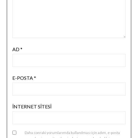
AD
*
E-POSTA
*
İNTERNET SITESI
Daha sonraki yorumlarımda kullanılması için adım, e-posta