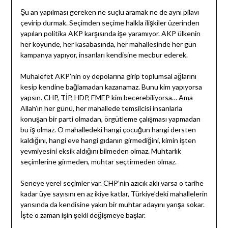
Şu an yapılması gereken ne suçlu aramak ne de aynı pilavı
çevirip durmak. Seçimden seçime halkla ilişkiler üzerinden
yapılan politika AKP karşısında işe yaramıyor. AKP ülkenin
her köyünde, her kasabasında, her mahallesinde her gün
kampanya yapıyor, insanları kendisine mecbur ederek.
Muhalefet AKP’nin oy depolarına girip toplumsal ağlarını
kesip kendine bağlamadan kazanamaz. Bunu kim yapıyorsa
yapsın. CHP, TİP, HDP, EMEP kim becerebiliyorsa… Ama
Allah’ın her günü, her mahallede temsilcisi insanlarla
konuşan bir parti olmadan, örgütleme çalışması yapmadan
bu iş olmaz. O mahalledeki hangi çocuğun hangi dersten
kaldığını, hangi eve hangi gıdanın girmediğini, kimin işten
yevmiyesini eksik aldığını bilmeden olmaz. Muhtarlık
seçimlerine girmeden, muhtar seçtirmeden olmaz.
Seneye yerel seçimler var. CHP’nin azıcık aklı varsa o tarihe
kadar üye sayısını en az ikiye katlar, Türkiye’deki mahallelerin
yarısında da kendisine yakın bir muhtar adayını yarışa sokar.
İşte o zaman işin şekli değişmeye başlar.