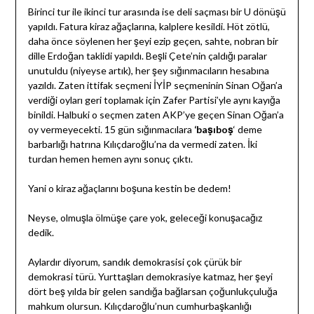
Birinci tur ile ikinci tur arasında ise deli saçması bir U dönüşü
yapıldı. Fatura kiraz ağaçlarına, kalplere kesildi. Höt zötlü,
daha önce söylenen her şeyi ezip geçen, sahte, nobran bir
dille Erdoğan taklidi yapıldı. Beşli Çete’nin çaldığı paralar
unutuldu (niyeyse artık), her şey sığınmacıların hesabına
yazıldı. Zaten ittifak seçmeni İYİP seçmeninin Sinan Oğan’a
verdiği oyları geri toplamak için Zafer Partisi’yle aynı kayığa
binildi. Halbuki o seçmen zaten AKP’ye geçen Sinan Oğan’a
oy vermeyecekti. 15 gün sığınmacılara
‘başıboş
‘ deme
barbarlığı hatrına Kılıçdaroğlu’na da vermedi zaten. İki
turdan hemen hemen aynı sonuç çıktı.
Yani o kiraz ağaçlarını boşuna kestin be dedem!
Neyse, olmuşla ölmüşe çare yok, geleceği konuşacağız
dedik.
Aylardır diyorum, sandık demokrasisi çok çürük bir
demokrasi türü. Yurttaşları demokrasiye katmaz, her şeyi
dört beş yılda bir gelen sandığa bağlarsan çoğunlukçuluğa
mahkum olursun. Kılıçdaroğlu’nun cumhurbaşkanlığı