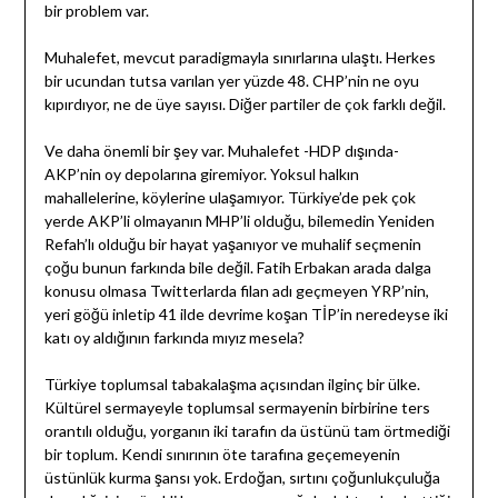
bir problem var.
Muhalefet, mevcut paradigmayla sınırlarına ulaştı. Herkes
bir ucundan tutsa varılan yer yüzde 48. CHP’nin ne oyu
kıpırdıyor, ne de üye sayısı. Diğer partiler de çok farklı değil.
Ve daha önemli bir şey var. Muhalefet -HDP dışında-
AKP’nin oy depolarına giremiyor. Yoksul halkın
mahallelerine, köylerine ulaşamıyor. Türkiye’de pek çok
yerde AKP’li olmayanın MHP’li olduğu, bilemedin Yeniden
Refah’lı olduğu bir hayat yaşanıyor ve muhalif seçmenin
çoğu bunun farkında bile değil. Fatih Erbakan arada dalga
konusu olmasa Twitterlarda filan adı geçmeyen YRP’nin,
yeri göğü inletip 41 ilde devrime koşan TİP’in neredeyse iki
katı oy aldığının farkında mıyız mesela?
Türkiye toplumsal tabakalaşma açısından ilginç bir ülke.
Kültürel sermayeyle toplumsal sermayenin birbirine ters
orantılı olduğu, yorganın iki tarafın da üstünü tam örtmediği
bir toplum. Kendi sınırının öte tarafına geçemeyenin
üstünlük kurma şansı yok. Erdoğan, sırtını çoğunlukçuluğa