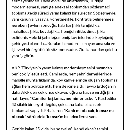
sermayesinden. Daha evvel de anlatmıştım, Türkiye
modernleşmesi, yani geleneksel toplumdan sözleşmeci
topluma geçiş süreci yarım kalmış bir süreçtir. Sözleşmeyle,
yani kanunla, yasayla, yönetmelikle, kontratla belirlenmesi
gereken şeylerin birçoğu, hâlâ karşılıklı tanışıklıkla,
mahalledaşlıkla, köydaşlıkla, hemşehrilikle, dindaşlıkla
belirlenir. Hele ki şehirleşememiş köy irilerinde, köyleşmiş
şehir gettolarında… Buralarda modern olmayan ama sıkı ve
işlevsel bir örgütlülük söz konusudur. Zira kanundan çok bu
yapı iş görür.
AKP, Türkiye’nin yarım kalmış modernleşmesini başından
beri çok iyi etüt etti. Camilerde, hemşehri derneklerinde,
mahalle muhtarlıklarında, köy kahvelerinde oluşan toplumsal
ağları hem politize etti, hem de içine aldı. Tayyip Erdoğan’ın
daha AKP’den çok önce okuyup uğruna hapse girdiği şiiri
hatırlayın; “
Camiler kışlamız, müminler asker
”. Kastedilen
illâ silahlı bir örgüt değildi, çok daha kalıcı olacak bir
toplumsal yapıydı. Erbakan’ın “
Kanlı mı olacak, kansız mı
olacak”
sözündeki ‘
kansız
‘ın bir adım ilerisi yani.
Geride kalan 25 yılda, bu sosyal ağ, kendi ekosistemini