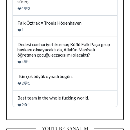
tarafindan
süreç.
yazilan
❤️
💬
4
2
gonderiyi
goruntule
Bluesky'da
Faik Öztrak = Troels Höxenhaven
Dağhan
❤️
1
Irak
tarafindan
yazilan
Bluesky'da
Dedesi cumhuriyeti kurmuş Küflü Faik Paşa grup
gonderiyi
Dağhan
başkanı olmayacaktı da, Allah'ın Manisalı
goruntule
Irak
öğretmen çocuğu eczacısı mı olacaktı?
tarafindan
❤️
💬
4
1
yazilan
gonderiyi
goruntule
Bluesky'da
İlkin çok büyük oynadı bugün.
Dağhan
❤️
💬
2
1
Irak
tarafindan
yazilan
Bluesky'da
Best team in the whole fucking world.
gonderiyi
Dağhan
❤️
🔄
9
1
goruntule
Irak
tarafindan
yazilan
gonderiyi
YOUTUBE KANALIM
goruntule