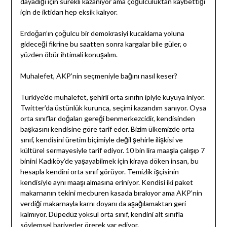
dayadığı için sürekli kazanıyor ama çoğulculuktan kaybettiği
için de iktidarı hep eksik kalıyor.
Erdoğan’ın çoğulcu bir demokrasiyi kucaklama yoluna
gideceği fikrine bu saatten sonra kargalar bile güler, o
yüzden öbür ihtimali konuşalım.
Muhalefet, AKP’nin seçmeniyle bağını nasıl keser?
Türkiye’de muhalefet, şehirli orta sınıfın ipiyle kuyuya iniyor.
Twitter’da üstünlük kurunca, seçimi kazandım sanıyor. Oysa
orta sınıflar doğaları gereği benmerkezcidir, kendisinden
başkasını kendisine göre tarif eder. Bizim ülkemizde orta
sınıf, kendisini üretim biçimiyle değil şehirle ilişkisi ve
kültürel sermayesiyle tarif ediyor. 10 bin lira maaşla çalışıp 7
binini Kadıköy’de yaşayabilmek için kiraya döken insan, bu
hesapla kendini orta sınıf görüyor. Temizlik işçisinin
kendisiyle aynı maaşı almasına eriniyor. Kendisi iki paket
makarnanın tekini mecburen kasada bırakıyor ama AKP’nin
verdiği makarnayla karnı doyanı da aşağılamaktan geri
kalmıyor. Düpedüz yoksul orta sınıf, kendini alt sınıfla
söylemsel bariyerler örerek var ediyor.