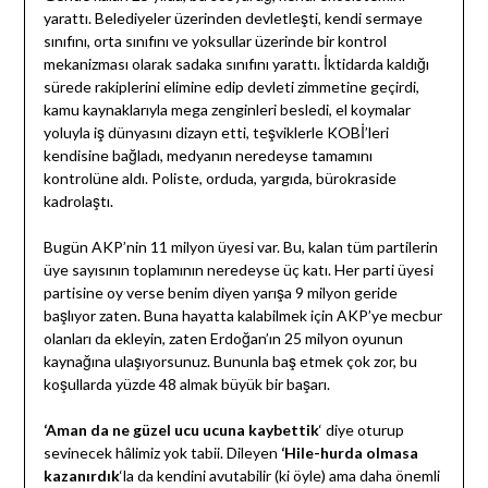
yarattı. Belediyeler üzerinden devletleşti, kendi sermaye
sınıfını, orta sınıfını ve yoksullar üzerinde bir kontrol
mekanizması olarak sadaka sınıfını yarattı. İktidarda kaldığı
sürede rakiplerini elimine edip devleti zimmetine geçirdi,
kamu kaynaklarıyla mega zenginleri besledi, el koymalar
yoluyla iş dünyasını dizayn etti, teşviklerle KOBİ’leri
kendisine bağladı, medyanın neredeyse tamamını
kontrolüne aldı. Poliste, orduda, yargıda, bürokraside
kadrolaştı.
Bugün AKP’nin 11 milyon üyesi var. Bu, kalan tüm partilerin
üye sayısının toplamının neredeyse üç katı. Her parti üyesi
partisine oy verse benim diyen yarışa 9 milyon geride
başlıyor zaten. Buna hayatta kalabilmek için AKP’ye mecbur
olanları da ekleyin, zaten Erdoğan’ın 25 milyon oyunun
kaynağına ulaşıyorsunuz. Bununla baş etmek çok zor, bu
koşullarda yüzde 48 almak büyük bir başarı.
‘Aman da ne güzel ucu ucuna kaybettik
‘ diye oturup
sevinecek hâlimiz yok tabii. Dileyen
‘Hile-hurda olmasa
kazanırdık
‘la da kendini avutabilir (ki öyle) ama daha önemli