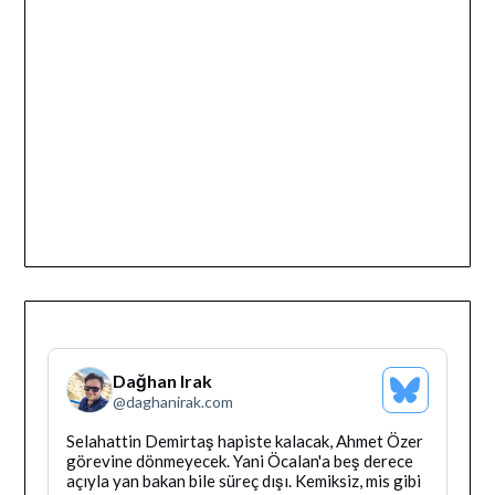
Dağhan Irak
Bluesky
@
daghanirak.com
Profilini
Gor
Bluesky'da
Selahattin Demirtaş hapiste kalacak, Ahmet Özer
Dağhan
görevine dönmeyecek. Yani Öcalan'a beş derece
Irak
açıyla yan bakan bile süreç dışı. Kemiksiz, mis gibi