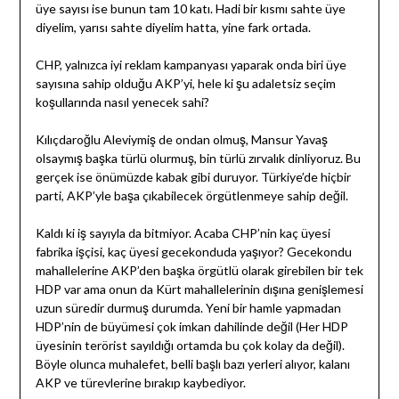
üye sayısı ise bunun tam 10 katı. Hadi bir kısmı sahte üye
diyelim, yarısı sahte diyelim hatta, yine fark ortada.
CHP, yalnızca iyi reklam kampanyası yaparak onda biri üye
sayısına sahip olduğu AKP’yi, hele ki şu adaletsiz seçim
koşullarında nasıl yenecek sahi?
Kılıçdaroğlu Aleviymiş de ondan olmuş, Mansur Yavaş
olsaymış başka türlü olurmuş, bin türlü zırvalık dinliyoruz. Bu
gerçek ise önümüzde kabak gibi duruyor. Türkiye’de hiçbir
parti, AKP’yle başa çıkabilecek örgütlenmeye sahip değil.
Kaldı ki iş sayıyla da bitmiyor. Acaba CHP’nin kaç üyesi
fabrika işçisi, kaç üyesi gecekonduda yaşıyor? Gecekondu
mahallelerine AKP’den başka örgütlü olarak girebilen bir tek
HDP var ama onun da Kürt mahallelerinin dışına genişlemesi
uzun süredir durmuş durumda. Yeni bir hamle yapmadan
HDP’nin de büyümesi çok imkan dahilinde değil (Her HDP
üyesinin terörist sayıldığı ortamda bu çok kolay da değil).
Böyle olunca muhalefet, belli başlı bazı yerleri alıyor, kalanı
AKP ve türevlerine bırakıp kaybediyor.