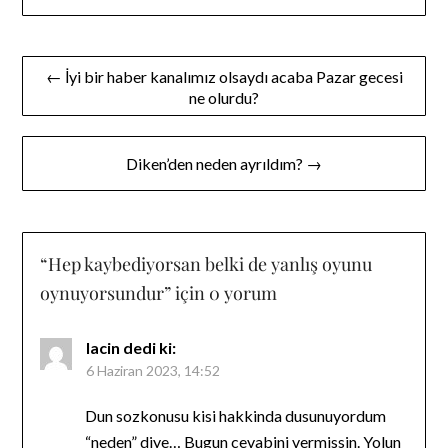
Yazı
← İyi bir haber kanalımız olsaydı acaba Pazar gecesi
ne olurdu?
gezinmesi
Diken’den neden ayrıldım? →
“
Hep kaybediyorsan belki de yanlış oyunu
oynuyorsundur
” için 0 yorum
lacin
dedi ki:
6 Haziran 2023, 14:52
Dun sozkonusu kisi hakkinda dusunuyordum
“neden” diye… Bugun cevabini vermissin. Yolun