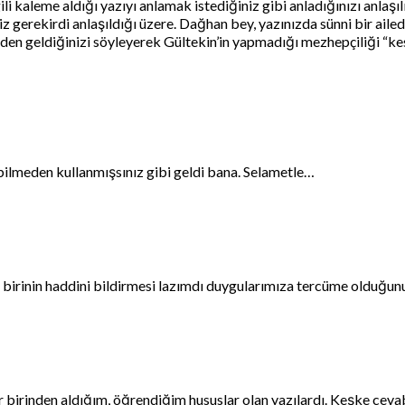
li kaleme aldığı yazıyı anlamak istediğiniz gibi anladığınızı anlaşıl
iz gerekirdi anlaşıldığı üzere. Dağhan bey, yazınızda sünni bir ai
ileden geldiğinizi söyleyerek Gültekin’in yapmadığı mezhepçiliği “
 bilmeden kullanmışsınız gibi geldi bana. Selametle…
birinin haddini bildirmesi lazımdı duygularımıza tercüme olduğunuz
her birinden aldığım, öğrendiğim hususlar olan yazılardı. Keşke ce