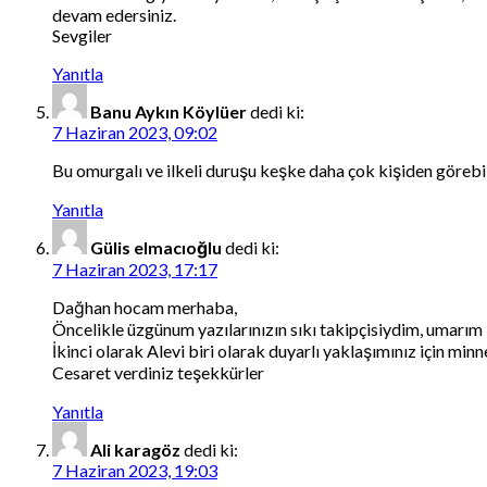
devam edersiniz.
Sevgiler
Yanıtla
Banu Aykın Köylüer
dedi ki:
7 Haziran 2023, 09:02
Bu omurgalı ve ilkeli duruşu keşke daha çok kişiden görebi
Yanıtla
Gülis elmacıoğlu
dedi ki:
7 Haziran 2023, 17:17
Dağhan hocam merhaba,
Öncelikle üzgünum yazılarınızın sıkı takipçisiydim, umar
İkinci olarak Alevi biri olarak duyarlı yaklaşımınız için minn
Cesaret verdiniz teşekkürler
Yanıtla
Ali karagöz
dedi ki:
7 Haziran 2023, 19:03