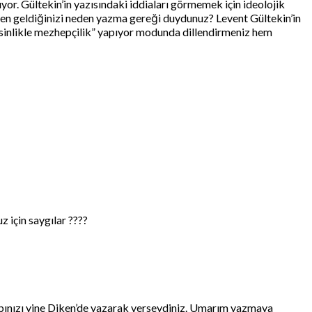
ıyor. Gültekin’in yazısındaki iddiaları görmemek için ideolojik
leden geldiğinizi neden yazma gereği duydunuz? Levent Gültekin’in
kesinlikle mezhepçilik” yapıyor modunda dillendirmeniz hem
 için saygılar ????
vabınızı yine Diken’de yazarak verseydiniz. Umarım yazmaya