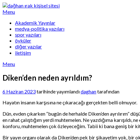
Skip
to
Menu
content
Akademik Yayınlar
medya-politika yazıları
spor yazıları
öyküler
diğer yazılar
iletişim
Menu
Diken’den neden ayrıldım?
6 Haziran 2023
tarihinde yayımlandı
daghan
tarafından
Hayatın insanın karşısına ne çıkaracağı gerçekten belli olmuyor.
Dün, evden çıkarken “bugün de herhalde Diken’den ayrılırım” düş
en rahat çalıştığım yerdi muhtemelen. Ne yazdığıma karışıldı, ne
konforu, muhtemelen çok özleyeceğim. Tabii ki bana geniş bir kit
Bir yayın organı olarak da Diken’den pek bir şikayetim yok, bir 