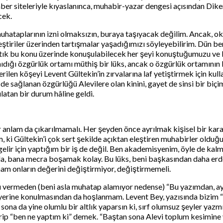
ber siteleriyle kıyaslanınca, muhabir-yazar dengesi açısından Dike
cek.
 muhataplarının izni olmaksızın, buraya taşıyacak değilim. Ancak, o
leştiriler üzerinden tartışmalar yaşadığımızı söyleyebilirim. Dün 
ık bu konu üzerinde konuşulabilecek her şeyi konuştuğumuzu ve b
tanıdığı özgürlük ortamı müthiş bir lüks, ancak o özgürlük ortamını
rilen köşeyi Levent Gültekin’in zırvalarına laf yetiştirmek için k
de sağlanan özgürlüğü Alevilere olan kinini, gayet de sinsi bir bi
latan bir durum hâline geldi.
ir anlam da çıkarılmamalı. Her şeyden önce ayrılmak kişisel bir kar
, ki Gültekin’i çok sert şekilde açıktan eleştiren muhabirler oldu
ir için yaptığım bir iş de değil. Ben akademisyenim, öyle de kalma
yla, bana mecra boşamak kolay. Bu lüks, beni başkasından daha er
lmam onların değerini değiştirmiyor, değiştirmemeli.
mı vermeden (beni asla muhatap alamıyor nedense) “Bu yazımdan, ayrı
al yerine konulmasından da hoşlanmam. Levent Bey, yazısında bizi
in, sona da yine olumlu bir altlık yaparsın ki, sırf olumsuz şeyler ya
ip “ben ne yaptım ki” demek. “Baştan sona Alevi toplum kesimine y