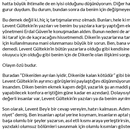
hatta büyük ihtimalle de en iyisi olduğunu düşünüyorum. Diğer ha
gurur duydum. Bu durum, bundan sonra da benim için değişmeye
Bu demek değil ki, hiç iç tartışmalarımız olmadı. Bunları, hele ki
Levent Gültekin’in yazıları ve benim bu yazılara karşı yaptığım e
yönetmeni Erdal Güven’le konuşmadan aldım. Bunun nedeni de art
iki taraf için de kaçıracağını hissetmemdi. Diken’in yazarlarına 
için kullanılmasına mani olunmaması büyük bir sorun. Ben, bana ve
demedi. Levent Gültekin’in bütün yazarlara olduğu gibi kendisine 
okuyucu için olduğu gibi benim için de Diken’le olan ilişkimi sorgu
Olayın özü budur.
Buradan “Diken’den ayrılan iyidir, Diken’de kalan kötüdür” gibi b
Levent Gültekin’in ayrımcı görüşlerini paylaştığını düşünmüyorum
insandım. Diken benim ekmek kapım değil, yazarlık şu an maddi gel
yapabilecek konfora eriştiğim güne kadar en azından). Dolayısı
değerli insanlar var, Levent Gültekin’in yazıları ya da benim ayrı
Son olarak, Levent Bey’e bir cevap vereyim, hatırı kalmasın. Adı
niyet” demiş. Ben insanları aptal yerine koymam, insanların apt
başa olumlu bir şeyler yazarsın, asıl etli kısmı araya yerleştirirs
yazıdaki olumsuz bölümleri savunmak için olumlu kısımları göster