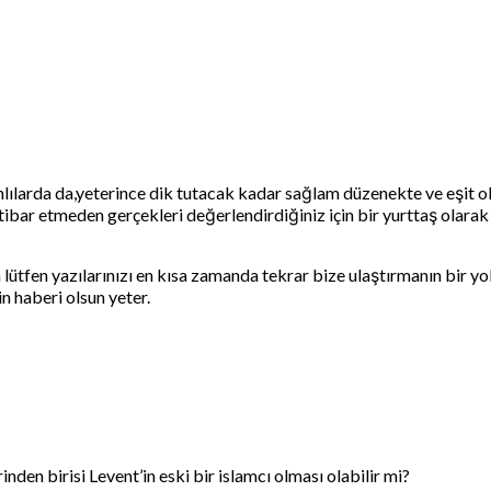
ılarda da,yeterince dik tutacak kadar sağlam düzenekte ve eşit olm
ibar etmeden gerçekleri değerlendirdiğiniz için bir yurttaş olara
in lütfen yazılarınızı en kısa zamanda tekrar bize ulaştırmanın bir y
in haberi olsun yeter.
den birisi Levent’in eski bir islamcı olması olabilir mi?