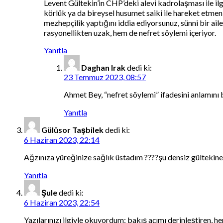
Levent Gültekin’in CHP’deki alevi kadrolaşması ile ilgi
körlük ya da bireysel husumet saiki ile hareket etmen
mezhepçilik yaptığını iddia ediyorsunuz, sünni bir a
rasyonellikten uzak, hem de nefret söylemi içeriyor.
Yanıtla
Daghan Irak
dedi ki:
23 Temmuz 2023, 08:57
Ahmet Bey, “nefret söylemi” ifadesini anlamını
Yanıtla
Gülüsor Taşbilek
dedi ki:
6 Haziran 2023, 22:14
Ağzınıza yüreğinize sağlık üstadım ????şu densiz gültekine 
Yanıtla
Şule
dedi ki:
6 Haziran 2023, 22:54
Yazılarınızı ilgiyle okuyordum; bakış açımı derinleştiren, 