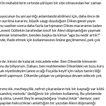
n’in muhabirlerin sırtında yürüyen bir site olmasından her zaman
kuyucunun bu ani ayrılığı anlamlandırabilmesi için, daha önce de
ben ayrılma kararını, büyük saygı duyduğum Diken genel yayın
u saatten sonra daha fazla tartışmanın Diken maceramın tadını
n Levent Gültekin tarafından kesif bir Alevi düşmanlığını yaymak
ullanmak istemedim, benden başka da kimse “aga bu nedir artık?”
çimde, ifade etmek için kullanmasının önüne geçilmemesi, pek çok
ardır, kimisi de kalarak mücadele eder. Ben Diken’de kimsenin
ğunu da biliyorum. Dahası, ben muhtemelen Diken’deki en tuzu kuru
k niyetindeyim (anne ocağı Foça’da keyif için radyo tamirciliği
demli yapmıyor. Diken’de çalışan ve çalışmaya devam edecek çok
mcılık, mezhepçilik, nefret çıkaranların tek bir kaynağı var kötü
m “sandviç metodu” dediğimiz bir yöntem kullanmış. Bu yöntemde
zmış olma. Levent Bey’in amaçladığına “makul inkâr” deniyor, yani
apılan haksızlıkları anlattığım bir yazıdan Alevi düşmanlığı