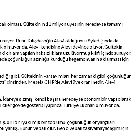
apalı olması. Gültekin’in 11 milyon üyesinin neredeyse tamamı
 sunuyor. Bunu Kılıçdaroğlu Alevi olduğunu söylediğinde de
k olmuyor da, Alevi kendisine Alevi deyince oluyor. Gültekin,
ki onlara yapılan haksızlıklara üzülüyormuş kılıfı içinde sunuyor.
kiye’de çoğunluğun azınlığa kurduğu hegemonyanın aklanması için
iği gibi. Gültekin’in varsayımları, her zamanki gibi, çoğunluğun
tı” cinsinden. Mesela CHP’de Alevi üye oranı nedir, Alevi
a. İdareye sızmış, kendi başına neredeyse otonom bir yapı olarak
ilciler gövde gösterisi yapınca Türkiye Lübnan olmuyor da,
ış, diri diri yakılmış bir toplumu, çoğunluğun önyargıları
 çok yanlış. Bunun vebali olur. Ben o vebali taşıyamayacağım için