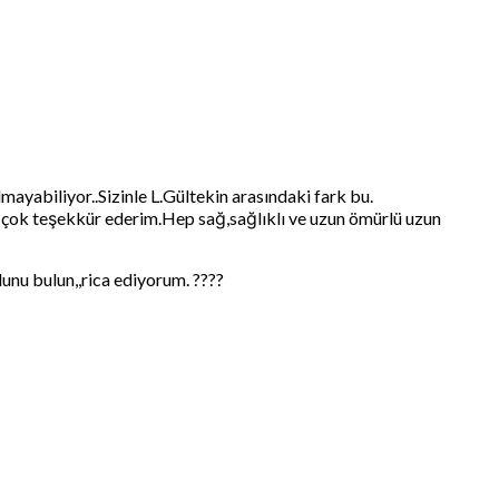
ayabiliyor..Sizinle L.Gültekin arasındaki fark bu.
k çok teşekkür ederim.Hep sağ,sağlıklı ve uzun ömürlü uzun
olunu bulun,,rica ediyorum. ????