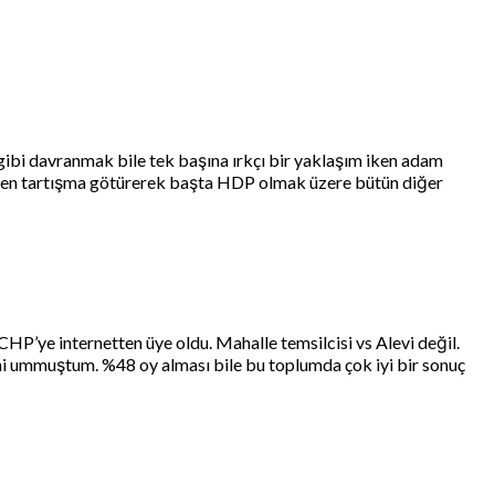
 gibi davranmak bile tek başına ırkçı bir yaklaşım iken adam
rinden tartışma götürerek başta HDP olmak üzere bütün diğer
CHP’ye internetten üye oldu. Mahalle temsilcisi vs Alevi değil.
ğini ummuştum. %48 oy alması bile bu toplumda çok iyi bir sonuç