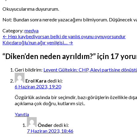
Okuyucularıma duyururum.
Not: Bundan sonra nerede yazacağımı bilmiyorum. Düşünecek vakt
Category:
medya
Yazı
← Hep kaybediyorsan belki de yanlış oyunu oynuyorsundur
Kılıçdaroğlu’nun ağır yenilgisi… →
gezinmesi
“
Diken’den neden ayrıldım?
” için 17 yor
Geri bildirim:
Levent Gültekin: CHP, Alevi partisine dönüş
Erol Kara
dedi ki:
6 Haziran 2023, 19:20
Özgürlük aslında bir seçimdir, bazı görüşlerin özellikle d
açıklama çok doğru, kutlarım sizi..
Yanıtla
Önder
dedi ki:
7 Haziran 2023, 18:46