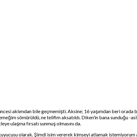
üncesi aklımdan bile geçmemişti. Aksine; 16 yaşımdan beri orada 
 emeğim sömürüldü, ne telifim aksatıldı. Diken’in bana sunduğu -a
leye ulaşma fırsatı sunmuş olmasını da.
okuyucusu olarak. Şimdi isim vererek kimseyi atlamak istemiyorum 