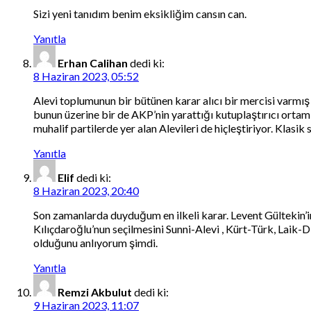
Sizi yeni tanıdım benim eksikliğim cansın can.
Yanıtla
Erhan Calihan
dedi ki:
8 Haziran 2023, 05:52
Alevi toplumunun bir bütünen karar alıcı bir mercisi varmı
bunun üzerine bir de AKP’nin yarattığı kutuplaştırıcı orta
muhalif partilerde yer alan Alevileri de hiçleştiriyor. Klas
Yanıtla
Elif
dedi ki:
8 Haziran 2023, 20:40
Son zamanlarda duyduğum en ilkeli karar. Levent Gültekin’in 
Kılıçdaroğlu’nun seçilmesini Sunni-Alevi , Kürt-Türk, Laik
olduğunu anlıyorum şimdi.
Yanıtla
Remzi Akbulut
dedi ki:
9 Haziran 2023, 11:07