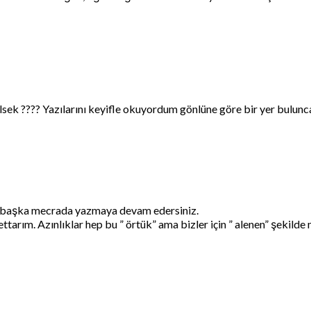
lsek ???? Yazılarını keyifle okuyordum gönlüne göre bir yer bulun
ım başka mecrada yazmaya devam edersiniz.
ettarım. Azınlıklar hep bu ” örtük” ama bizler için ” alenen” şekilde 