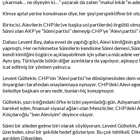
çıkarmak… ne diyeyim ki…” yazarak da zaten “makul inkâr”ın adeta
Kimse aptal yerine konulmasın diye, her şeyi perspektifine bir otu
Birincisi, Alevilerin CHP’de (ve başka sol partilerde) örgütlü olm
Sünni olan AKP’ye “Sünni partisi” demeyip CHP’ye “Alevi partisi” d
Dahası Levent Bey, daha evvel de yaptığı gibi, Alevi kimliğinin 
yapmıştı. Her ne hikmetse Sünnilerin kendisine Sünni demesi, Sünn
kendi kimliğini özgürce açıklayabilmek için yıllarca mücadele verm
Aynı şey, Türkiye’de bütün diğer azınlıklara da yapılıyor, aşina
icat edilmiş bir yöntem yalnızca.
Levent Gültekin, CHP’nin “Alevi partisi”ne dönüşmesinden dem vur
önyargıları tarafından onaylanmaya oynuyor. CHP’deki Alevi egemen
belediye başkanı oranı nedir, bunları hiç konuşmuyor.
Gültekin, yazı kılığındaki öfke krizini yayımladığı gün, Adıyaman
hareket eden, finansal-siyasal ağları olan Menzilciler, CHP’deki
Kılıçdaroğlu “ben Aleviyim” deyince oluyor.
Sünni bir aileden gelme biri olarak söylüyorum, Levent Gültekin, A
üzerinden, sinsi bir şekilde hedef gösteriyor. Bu çok tehlikeli. D
ayrıldım Diken’den.