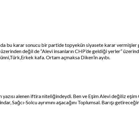
ş da bu karar sonucu bir partide topyekün siyasete karar vermişler
m üzerinden değil de “Alevi insanların CHP’de geldiği yerler” üze
ik sünni,Türk,Erkek kafa. Ortam açmaksa Diken’in ayıbı.
yazısı alenen iftira niteliğindeydi. Ben ve Eşim Alevi değiliz eşim 
-Dindar, Sağcı-Solcu ayrımını aşacağını Toplumsal. Barışı getirece