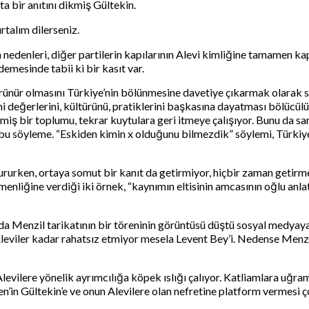
 bir anıtını dikmiş Gültekin.
rtalım dilerseniz.
a nedenleri, diğer partilerin kapılarının Alevi kimliğine tamamen k
emesinde tabii ki bir kasıt var.
görünür olmasını Türkiye’nin bölünmesine davetiye çıkarmak olarak
i değerlerini, kültürünü, pratiklerini başkasına dayatması bölücülü
iş bir toplumu, tekrar kuytulara geri itmeye çalışıyor. Bunu da san
yız bu söyleme. “Eskiden kimin x olduğunu bilmezdik” söylemi, Tür
urken, ortaya somut bir kanıt da getirmiyor, hiçbir zaman getirmed
liğine verdiği iki örnek, “kaynımın eltisinin amcasının oğlu anlat
’da Menzil tarikatının bir töreninin görüntüsü düştü sosyal medyay
 Aleviler kadar rahatsız etmiyor mesela Levent Bey’i. Nedense Menz
levilere yönelik ayrımcılığa köpek ıslığı çalıyor. Katliamlara uğram
iken’in Gültekin’e ve onun Alevilere olan nefretine platform vermesi