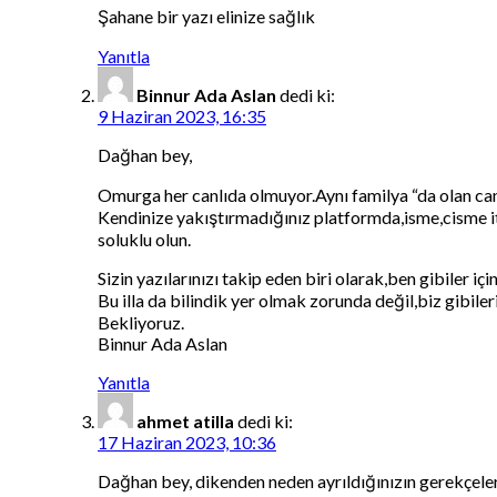
Şahane bir yazı elinize sağlık
Yanıtla
Binnur Ada Aslan
dedi ki:
9 Haziran 2023, 16:35
Dağhan bey,
Omurga her canlıda olmuyor.Aynı familya “da olan canl
Kendinize yakıştırmadığınız platformda,isme,cisme it
soluklu olun.
Sizin yazılarınızı takip eden biri olarak,ben gibiler iç
Bu illa da bilindik yer olmak zorunda değil,biz gibiler
Bekliyoruz.
Binnur Ada Aslan
Yanıtla
ahmet atilla
dedi ki:
17 Haziran 2023, 10:36
Dağhan bey, dikenden neden ayrıldığınızın gerekçelerin