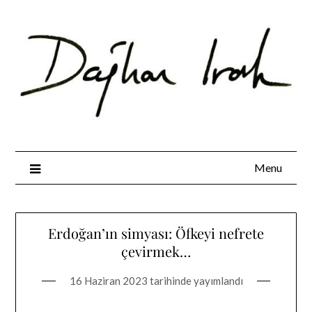
Skip
to
content
Menu
Erdoğan’ın simyası: Öfkeyi nefrete
çevirmek…
16 Haziran 2023
tarihinde yayımlandı