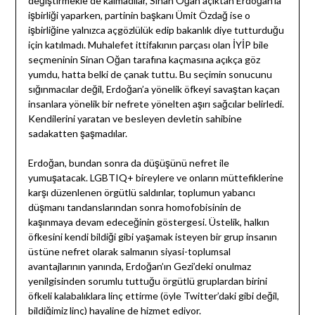
değiştirmekle de kalmadılar, Sinan Oğan açıktan Erdoğan’la
işbirliği yaparken, partinin başkanı Ümit Özdağ ise o
işbirliğine yalnızca açgözlülük edip bakanlık diye tutturduğu
için katılmadı. Muhalefet ittifakının parçası olan İYİP bile
seçmeninin Sinan Oğan tarafına kaçmasına açıkça göz
yumdu, hatta belki de çanak tuttu. Bu seçimin sonucunu
sığınmacılar değil, Erdoğan’a yönelik öfkeyi savaştan kaçan
insanlara yönelik bir nefrete yönelten aşırı sağcılar belirledi.
Kendilerini yaratan ve besleyen devletin sahibine
sadakatten şaşmadılar.
Erdoğan, bundan sonra da düşüşünü nefret ile
yumuşatacak. LGBTIQ+ bireylere ve onların müttefiklerine
karşı düzenlenen örgütlü saldırılar, toplumun yabancı
düşmanı tandanslarından sonra homofobisinin de
kaşınmaya devam edeceğinin göstergesi. Üstelik, halkın
öfkesini kendi bildiği gibi yaşamak isteyen bir grup insanın
üstüne nefret olarak salmanın siyasi-toplumsal
avantajlarının yanında, Erdoğan’ın Gezi’deki onulmaz
yenilgisinden sorumlu tuttuğu örgütlü gruplardan birini
öfkeli kalabalıklara linç ettirme (öyle Twitter’daki gibi değil,
bildiğimiz linç) hayaline de hizmet ediyor.