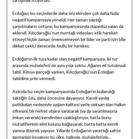
tartışmak istiyorum.
Erdoğan, bu seçimlerde daha öncekinden çok daha fazla
negatif kampanyaya yöneldi. Her zaman yaptığı
çarpıtmaların üstüne, bu kampanyasında düpedüz yalan da
eklendi. Kılıçdaroğlu’nun montajlı videoları, etik hareket
etmeyi hiçbir zaman önemsemeyen bir lider ve parti için bile
dikkat çekici derecede faullü bir hareket.
Erdoğan’ın ilk tura kadar olan negatif kampanyası, iki tur
arasında muhalefeti de aynı yola soktu. Ağanın eli tutulmadı
tabii. Kimse gerçeği varken, Kılıçdaroğlu’nun Erdoğan
taklidine prim vermedi.
Aslında bu seçim kampanyasında Erdoğan’ın kullandığı
taktiğin özü, daha öncesine dayanıyor. Kendi yanlış
politikaları nedeniyle yaşam kalitesi yerle yeksan olan halkın
öfkesini, bir nefret objesi yaratarak (ya da yaratılmasına
imkan vererek) kendinden uzaklaştırıyor, hatta bunu
muhaliflerinin elini kolunu bağlayarak, hatta hatta kendi
yanına dizerek yapıyor. Yıllardır Erdoğan’ın yarattığı sahte
şeytanları kovalıyor bu ülke, halkıyla, muhalefetiyle…