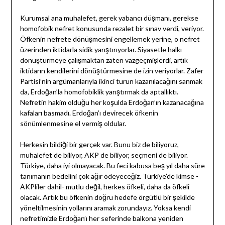
Kurumsal ana muhalefet, gerek yabancı düşmanı, gerekse
homofobik nefret konusunda rezalet bir sınav verdi, veriyor.
Öfkenin nefrete dönüşmesini engellemek yerine, o nefret
üzerinden iktidarla sidik yarıştırıyorlar. Siyasetle halkı
dönüştürmeye çalışmaktan zaten vazgeçmişlerdi, artık
iktidarın kendilerini dönüştürmesine de izin veriyorlar. Zafer
Partisi’nin argümanlarıyla ikinci turun kazanılacağını sanmak
da, Erdoğan’la homofobiklik yarıştırmak da aptallıktı.
Nefretin hakim olduğu her koşulda Erdoğan’ın kazanacağına
kafaları basmadı. Erdoğan’ı devirecek öfkenin
sönümlenmesine el vermiş oldular.
Herkesin bildiği bir gerçek var. Bunu biz de biliyoruz,
muhalefet de biliyor, AKP de biliyor, seçmeni de biliyor.
Türkiye, daha iyi olmayacak. Bu feci kabusa beş yıl daha süre
tanımanın bedelini çok ağır ödeyeceğiz. Türkiye’de kimse -
AKPliler dahil- mutlu değil, herkes öfkeli, daha da öfkeli
olacak. Artık bu öfkenin doğru hedefe örgütlü bir şekilde
yöneltilmesinin yollarını aramak zorundayız. Yoksa kendi
nefretimizle Erdoğan’ı her seferinde balkona yeniden