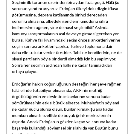
Seçimin ilk turunun üzerinden bir aydan fazla geçti. Hâlâ şu
sorunun yanıtını arıyoruz; Erdoğan ülkeyi dolu dizgin iflasa
götürmesine, deprem katliamında birinci dereceden
sorumlu olmasına, ülkedeki gençlerin umudunu sıfıra
indirmesine rağmen, yine de nasıl seçilebildi? Aslında
kamuoyu araştırmalarının asıl devreye girmesi gereken yer
burası. Kahve falı kıvamındaki seçim öncesi anketleri yerine
seçim sonrası anketleri yapılsa, Türkiye toplumuna dair
daha elle tutulur veriler üretirler. Tabii ne kendilerinin, ne de
siyasi partilerin böyle bir derdi olmadığı için bu yapılmıyor.
Sonra her seçimin ardından halkı ne kadar tanımadıkları
ortaya çıkıyor.
Erdoğan’ın halkın çoğunluğunun desteğini her şeye rağmen
hâlâ elinde tutabiliyor olmasında, AKP’nin müthiş
örgütlülüğünün ve devletin imkanlarının sonuna kadar
sömürülmesinin etkisi büyük elbette. Muhalefetin söylemi
ne kadar güçlü olursa olsun, bunları kırmak şu ana kadar
mümkün olmadı, özellikle de büyük şehir merkezlerinin
dışında. Ancak Erdoğan’ın gözden kaçan ve sonuna kadar
başarıyla kullandığı söylemsel bir silahı da var. Bugün bunu