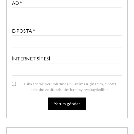
AD
*
E-POSTA
*
İNTERNET SITESI
Daha sonraki yorumlarımda kullanılması için adım, e-posta
adresim ve site adresim bu tarayıcıya kaydedilsin.