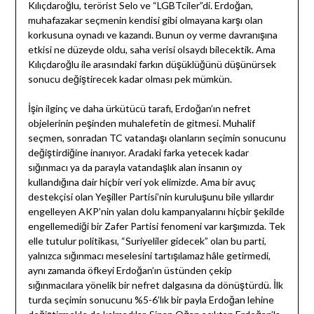
Kılıçdaroğlu, terörist Selo ve “LGBTciler”di. Erdoğan,
muhafazakar seçmenin kendisi gibi olmayana karşı olan
korkusuna oynadı ve kazandı. Bunun oy verme davranışına
etkisi ne düzeyde oldu, saha verisi olsaydı bilecektik. Ama
Kılıçdaroğlu ile arasındaki farkın düşüklüğünü düşünürsek
sonucu değiştirecek kadar olması pek mümkün.
İşin ilginç ve daha ürkütücü tarafı, Erdoğan’ın nefret
objelerinin peşinden muhalefetin de gitmesi. Muhalif
seçmen, sonradan TC vatandaşı olanların seçimin sonucunu
değiştirdiğine inanıyor. Aradaki farka yetecek kadar
sığınmacı ya da parayla vatandaşlık alan insanın oy
kullandığına dair hiçbir veri yok elimizde. Ama bir avuç
destekçisi olan Yeşiller Partisi’nin kuruluşunu bile yıllardır
engelleyen AKP’nin yalan dolu kampanyalarını hiçbir şekilde
engellemediği bir Zafer Partisi fenomeni var karşımızda. Tek
elle tutulur politikası, “Suriyeliler gidecek” olan bu parti,
yalnızca sığınmacı meselesini tartışılamaz hâle getirmedi,
aynı zamanda öfkeyi Erdoğan’ın üstünden çekip
sığınmacılara yönelik bir nefret dalgasına da dönüştürdü. İlk
turda seçimin sonucunu %5-6’lık bir payla Erdoğan lehine