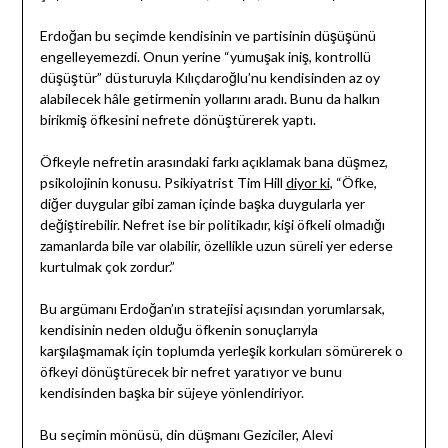
Erdoğan bu seçimde kendisinin ve partisinin düşüşünü
engelleyemezdi. Onun yerine “yumuşak iniş, kontrollü
düşüştür” düsturuyla Kılıçdaroğlu’nu kendisinden az oy
alabilecek hâle getirmenin yollarını aradı. Bunu da halkın
birikmiş öfkesini nefrete dönüştürerek yaptı.
Öfkeyle nefretin arasındaki farkı açıklamak bana düşmez,
psikolojinin konusu. Psikiyatrist Tim Hill
diyor ki
, “Öfke,
diğer duygular gibi zaman içinde başka duygularla yer
değiştirebilir. Nefret ise bir politikadır, kişi öfkeli olmadığı
zamanlarda bile var olabilir, özellikle uzun süreli yer ederse
kurtulmak çok zordur.”
Bu argümanı Erdoğan’ın stratejisi açısından yorumlarsak,
kendisinin neden olduğu öfkenin sonuçlarıyla
karşılaşmamak için toplumda yerleşik korkuları sömürerek o
öfkeyi dönüştürecek bir nefret yaratıyor ve bunu
kendisinden başka bir süjeye yönlendiriyor.
Bu seçimin mönüsü, din düşmanı Geziciler, Alevi