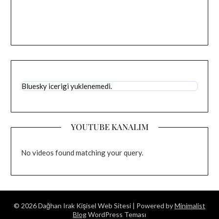
Bluesky icerigi yuklenemedi.
YOUTUBE KANALIM
No videos found matching your query.
© 2026 Dağhan Irak Kişisel Web Sitesi
| Powered by
Minimalist
Blog
WordPress Teması