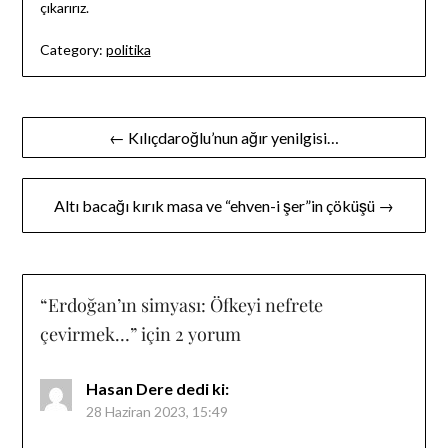
çıkarırız.
Category:
politika
Yazı
← Kılıçdaroğlu’nun ağır yenilgisi…
gezinmesi
Altı bacağı kırık masa ve “ehven-i şer”in çöküşü →
“
Erdoğan’ın simyası: Öfkeyi nefrete
çevirmek…
” için 2 yorum
Hasan Dere
dedi ki:
28 Haziran 2023, 15:49