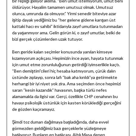
bir repliği geliyor aklıma. “Ben umut istemiyorum, umut beni
öldürüyor. Hayalim tamamen umutsuz olmak. Umutsuz
olunca, umrunda da olmuyor.” Yirmi senedir biteviye azar
işitip dayak yediğimiz bu “her gelene gidene karışan üst
kattaki hacı ev sahibi” iktidarıyla zayıf umutlara tutunmadan
da yaşanmıyor ama. Gelin görün ki, o zayıf umutlar, belki de
bizi gerçek çözümlerden uzak tutuyor.
Ben geride kalan seçimler konusunda yanılan kimseye
kızamıyorum açıkçası. Hepimizin ince ayarı, hayata tutunmak
için umut etme zorunluluğunun getirdiği iyimserlikle kaçtı.
“Ben demiştim”cileri hiç hesaba katmıyorum, çürük dalın
üstünde zıplayıp, sonra lafı “bak aha kırıldı”ya getirmekte
herhangi bir iyi niyet yok zira. Ama seçimden önce hepimizi
saran “kesin kazandık” havasının, başka türlü nefes
alamamakla da ilgisi var. Gerçi, özellikle CHP cenahının bu
havayı psikolojik üstünlük için kasten körüklediği gerçeğini
de gözden kaçıramayız.
Şimdi toz duman dağılmaya başladığında, daha evvel
görmezden geldiğimiz bazı gerçeklerle yüzleşmeye
başlıyoruz. Bunların en başlıcası, Altılı Masa denen