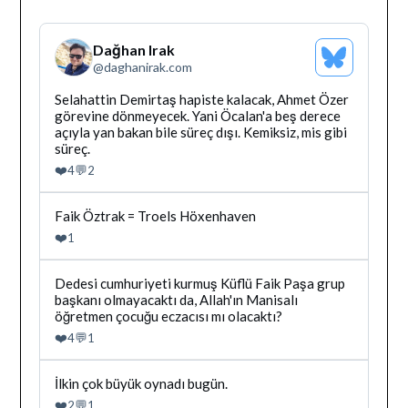
Dağhan Irak
Bluesky
@
daghanirak.com
Profilini
Gor
Bluesky'da
Selahattin Demirtaş hapiste kalacak, Ahmet Özer
Dağhan
görevine dönmeyecek. Yani Öcalan'a beş derece
Irak
açıyla yan bakan bile süreç dışı. Kemiksiz, mis gibi
tarafindan
süreç.
yazilan
❤️
💬
4
2
gonderiyi
goruntule
Bluesky'da
Faik Öztrak = Troels Höxenhaven
Dağhan
❤️
1
Irak
tarafindan
yazilan
Bluesky'da
Dedesi cumhuriyeti kurmuş Küflü Faik Paşa grup
gonderiyi
Dağhan
başkanı olmayacaktı da, Allah'ın Manisalı
goruntule
Irak
öğretmen çocuğu eczacısı mı olacaktı?
tarafindan
❤️
💬
4
1
yazilan
gonderiyi
goruntule
Bluesky'da
İlkin çok büyük oynadı bugün.
Dağhan
❤️
💬
2
1