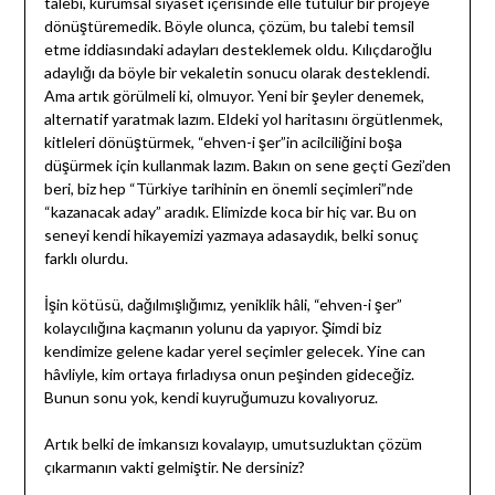
talebi, kurumsal siyaset içerisinde elle tutulur bir projeye
dönüştüremedik. Böyle olunca, çözüm, bu talebi temsil
etme iddiasındaki adayları desteklemek oldu. Kılıçdaroğlu
adaylığı da böyle bir vekaletin sonucu olarak desteklendi.
Ama artık görülmeli ki, olmuyor. Yeni bir şeyler denemek,
alternatif yaratmak lazım. Eldeki yol haritasını örgütlenmek,
kitleleri dönüştürmek, “ehven-i şer”in acilciliğini boşa
düşürmek için kullanmak lazım. Bakın on sene geçti Gezi’den
beri, biz hep “Türkiye tarihinin en önemli seçimleri”nde
“kazanacak aday” aradık. Elimizde koca bir hiç var. Bu on
seneyi kendi hikayemizi yazmaya adasaydık, belki sonuç
farklı olurdu.
İşin kötüsü, dağılmışlığımız, yeniklik hâli, “ehven-i şer”
kolaycılığına kaçmanın yolunu da yapıyor. Şimdi biz
kendimize gelene kadar yerel seçimler gelecek. Yine can
hâvliyle, kim ortaya fırladıysa onun peşinden gideceğiz.
Bunun sonu yok, kendi kuyruğumuzu kovalıyoruz.
Artık belki de imkansızı kovalayıp, umutsuzluktan çözüm
çıkarmanın vakti gelmiştir. Ne dersiniz?