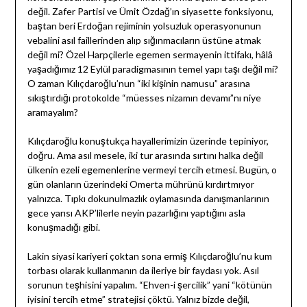
değil. Zafer Partisi ve Ümit Özdağ’ın siyasette fonksiyonu,
baştan beri Erdoğan rejiminin yolsuzluk operasyonunun
vebalini asıl faillerinden alıp sığınmacıların üstüne atmak
değil mi? Özel Harpçilerle egemen sermayenin ittifakı, hâlâ
yaşadığımız 12 Eylül paradigmasının temel yapı taşı değil mi?
O zaman Kılıçdaroğlu’nun “iki kişinin namusu” arasına
sıkıştırdığı protokolde “müesses nizamın devamı”nı niye
aramayalım?
Kılıçdaroğlu konuştukça hayallerimizin üzerinde tepiniyor,
doğru. Ama asıl mesele, iki tur arasında sırtını halka değil
ülkenin ezeli egemenlerine vermeyi tercih etmesi. Bugün, o
gün olanların üzerindeki Omerta mührünü kırdırtmıyor
yalnızca. Tıpkı dokunulmazlık oylamasında danışmanlarının
gece yarısı AKP’lilerle neyin pazarlığını yaptığını asla
konuşmadığı gibi.
Lakin siyasi kariyeri çoktan sona ermiş Kılıçdaroğlu’nu kum
torbası olarak kullanmanın da ileriye bir faydası yok. Asıl
sorunun teşhisini yapalım. “Ehven-i şercilik” yani “kötünün
iyisini tercih etme” stratejisi çöktü. Yalnız bizde değil,