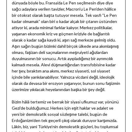
dünyada böyle bu. Fransa’da Le Pen seçilmesin diye diye
sağcı adaylara verilen tavizler, Macron’u Le Pen’den hâllice
bir otokrat olarak başta tutuyor mesela. Tek vasfı “Le Pen
kadar olmamak” olan biri o kadar alçak bir çıtanın üstünden
atlıyor ki, arada minimal farklar kalıyor. Merkez politikalar,
yaşanan ekonomik kriz ve göçmen kriziyle de bağlantılı
olarak o kadar sağa kaydı ki, aşırı sağ merkeze gelmiş oldu.
Aşırı sağın bugün bizimki dahil birçok ülkede ana akımlaşmış
olması, faşizan deli saçmalarının meşruiyeti ağızlardan
duyulmasının bir sonucu. Artık ayıpladığımız bir ayrımcılık
kalmadı mesela. Alevi düşmanlığından transfobisine kadar
her şey, bıraktım ana akımı, merkez siyaseti, sol siyaset
içinde bile yankılanabiliyor. Yalnızca vicdani değil, ideolojik
olarak da devasa bir erozyon yaşanıyor, bunun sonu faşizmin
üzerimize yıkılacak heyelanından başka bir şey değil.
Bizim hâlâ tertemiz ve berrak bir siyasi ufkumuz var, yönünü
Gezi’de bulduğumuz. Herkes için eşit haklar ve adalet ve
yeni bir demokratik sosyal sözleşme talebi, bugün de
Erdoğanizm’den tek geçerli çıkış olarak duruyor karşımızda.
Lâkin, biz, yani Türkiye’nin demokratik güçleri, bu toplumsal