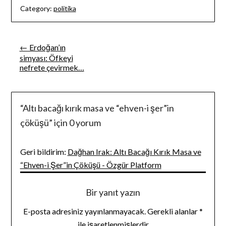
Category:
politika
Yazı
← Erdoğan’ın
simyası: Öfkeyi
gezinmesi
nefrete çevirmek…
“
Altı bacağı kırık masa ve “ehven-i şer”in
çöküşü
” için 0 yorum
Geri bildirim:
Dağhan Irak: Altı Bacağı Kırık Masa ve
“Ehven-i Şer”in Çöküşü - Özgür Platform
Bir yanıt yazın
E-posta adresiniz yayınlanmayacak.
Gerekli alanlar
*
ile işaretlenmişlerdir