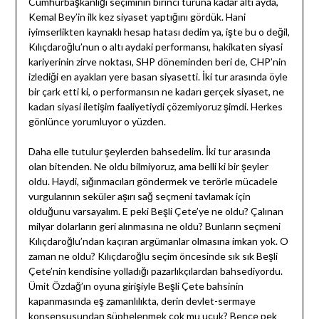
Cumhurbaşkanlığı seçiminin birinci turuna kadar altı ayda,
Kemal Bey’in ilk kez siyaset yaptığını gördük. Hani
iyimserlikten kaynaklı hesap hatası dedim ya, işte bu o değil,
Kılıçdaroğlu’nun o altı aydaki performansı, hakikaten siyasi
kariyerinin zirve noktası, SHP döneminden beri de, CHP’nin
izlediği en ayakları yere basan siyasetti. İki tur arasında öyle
bir çark etti ki, o performansın ne kadarı gerçek siyaset, ne
kadarı siyasi iletişim faaliyetiydi çözemiyoruz şimdi. Herkes
gönlünce yorumluyor o yüzden.
Daha elle tutulur şeylerden bahsedelim. İki tur arasında
olan bitenden. Ne oldu bilmiyoruz, ama belli ki bir şeyler
oldu. Haydi, sığınmacıları göndermek ve terörle mücadele
vurgularının seküler aşırı sağ seçmeni tavlamak için
olduğunu varsayalım. E peki Beşli Çete’ye ne oldu? Çalınan
milyar dolarların geri alınmasına ne oldu? Bunların seçmeni
Kılıçdaroğlu’ndan kaçıran argümanlar olmasına imkan yok. O
zaman ne oldu? Kılıçdaroğlu seçim öncesinde sık sık Beşli
Çete’nin kendisine yolladığı pazarlıkçılardan bahsediyordu.
Ümit Özdağ’ın oyuna girişiyle Beşli Çete bahsinin
kapanmasında eş zamanlılıkta, derin devlet-sermaye
konsensusundan şüphelenmek çok mu uçuk? Bence pek