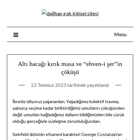
Skip
to
content
Menu
Altı bacağı kırık masa ve “ehven-i şer”in
çöküşü
23 Temmuz 2023
tarihinde yayımlandı
İbretle izliyoruz yaşananları. Yaşadığımız kolektif travma,
yalnızca seçime kadar biriktirdiğimiz umutların çöküşünden
değil, umutları bağladığımız dalların bildiğimizden bile çürük
olduğu gerçeğiyle yüzleşme zorunluluğundan.
Seinfeld dizisinin efsanevi karakteri George Costanza’nın