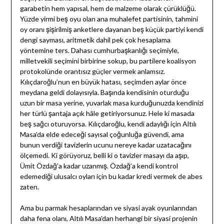
garabetin hem yapısal, hem de malzeme olarak çürüklüğü.
Yüzde yirmi beş oyu olan ana muhalefet partisinin, tahmini
oy oranı şişirilmiş anketlere dayanan beş küçük partiyi kendi
dengi sayması, aritmetik dahil pek çok hesaplama
yöntemine ters. Dahası cumhurbaşkanlığı seçimiyle,
milletvekili seçimini birbirine sokup, bu partilere koalisyon
protokolünde orantısız güçler vermek anlamsız.
Kılıçdaroğlu’nun en büyük hatası, seçimden aylar önce
meydana geldi dolayısıyla. Başında kendisinin oturduğu
uzun bir masa yerine, yuvarlak masa kurduğunuzda kendinizi
her türlü şantaja açık hâle getiriyorsunuz. Hele ki masada
beş sağcı oturuyorsa. Kılıçdaroğlu, kendi adaylığı için Altılı
Masa’da elde edeceği sayısal çoğunluğa güvendi, ama
bunun verdiği tavizlerin ucunu nereye kadar uzatacağını
ölçemedi. Ki görüyoruz, belli ki o tavizler masayı da aşıp,
Ümit Özdağ’a kadar uzanmış. Özdağ’a kendi kontrol
edemediği ulusalcı oyları için bu kadar kredi vermek de abes
zaten.
Ama bu parmak hesaplarından ve siyasi ayak oyunlarından
daha fena olanı, Altılı Masa’dan herhangi bir siyasi projenin