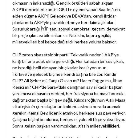
çıkmasının imkansızlığı. Gençlik örgütleri sabah akşam
AKP’li derneklerle anti-LGBTI+ eylemi yapan Saadet’ten,
elden düşme AKPli Gelecek ve DEVA’dan, kendi iktidar
planlarında AKP’yle pazarlık etmeye her daim açık olan
Susurluk artığı İYİP’ten, sosyal demokratı geçtim, demokrat
bir proje çıkması bile imkansız. Nitekim, köprü geçildi,
milletvekilleri bol kepçe dağıtıldı, herkes yoluna bakıyor.
CHP zaten siyasetsiz bir parti. Tek varlık nedeni, AKP’ye
karşı bir ana odak olma gerekliliği. Her kafadan bir ses çıkan,
ne istediği belli olmayan bir çıkarlar koalisyonunun
Türkiye’ye gelecek biçmesi kendi başına bile zor. Kimdir
CHP? Ali Şeker mi, Tanju Özcan mı? Hacer Foggo mu, İlhan
Kesici mi? CHP’de Saray’daki danışman sayısı kadar başkan
yardımcısı olmasının nedeni, her fraksiyona bir mavi boncuk
dağıtmaktan başka bir şey değil. Kılıçdaroğlu’nun Altılı Masa
stratejisinin çürüklüğünün kökünü aslında burada aramak
gerekir. Kemal Bey, liderlik etmiyor, herkese sus payı veriyor.
Çalışma biçimi bu olunca, herkes el yükselttikçe yükseltiyor.
Sonra gelsin başkan yardımcılıkları, gitsin milletvekillikleri.