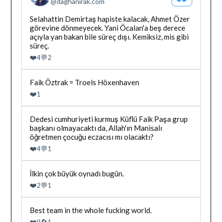
@
daghanirak.com
Profilini
Gor
Bluesky'da
Selahattin Demirtaş hapiste kalacak, Ahmet Özer
Dağhan
görevine dönmeyecek. Yani Öcalan'a beş derece
Irak
açıyla yan bakan bile süreç dışı. Kemiksiz, mis gibi
tarafindan
süreç.
yazilan
❤️
💬
4
2
gonderiyi
goruntule
Bluesky'da
Faik Öztrak = Troels Höxenhaven
Dağhan
❤️
1
Irak
tarafindan
yazilan
Bluesky'da
Dedesi cumhuriyeti kurmuş Küflü Faik Paşa grup
gonderiyi
Dağhan
başkanı olmayacaktı da, Allah'ın Manisalı
goruntule
Irak
öğretmen çocuğu eczacısı mı olacaktı?
tarafindan
❤️
💬
4
1
yazilan
gonderiyi
goruntule
Bluesky'da
İlkin çok büyük oynadı bugün.
Dağhan
❤️
💬
2
1
Irak
tarafindan
yazilan
Bluesky'da
Best team in the whole fucking world.
gonderiyi
Dağhan
❤️
🔄
9
1