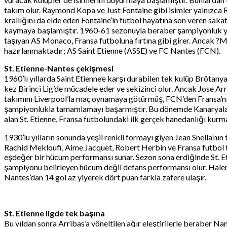
takım olur. Raymond Kopa ve Just Fontaine gibi isimler yalnızca 
krallığını da elde eden Fontaine’in futbol hayatına son veren sa
kaymaya başlamıştır. 1960-61 sezonuyla beraber şampiyonluk yal
taşıyan AS Monaco, Fransa futboluna fırtına gibi girer. Ancak ?M
hazırlanmaktadır; AS Saint Etienne (ASSE) ve FC Nantes (FCN).
St. Etienne-Nantes çekişmesi
1960’lı yıllarda Saint Etienne’e karşı durabilen tek kulüp Brötany
kez Birinci Lig’de mücadele eder ve sekizinci olur. Ancak Jose Arr
takımını Liverpool’la maç oynamaya götürmüş, FCN’den Fransa’nın
şampiyonlukla tamamlamayı başarmıştır. Bu dönemde Kanaryalar, e
alan St. Etienne, Fransa futbolundaki ilk gerçek hanedanlığı kurm
1930’lu yılların sonunda yeşil renkli formayı giyen Jean Snella’n
Rachid Mekloufi, Aime Jacquet, Robert Herbin ve Fransa futbol ta
eşdeğer bir hücum performansı sunar. Sezon sona erdiğinde St. Eti
şampiyonu belirleyen hücum değil defans performansı olur. Halen F
Nantes’dan 14 gol az yiyerek dört puan farkla zafere ulaşır.
St. Etienne ligde tek başına
Bu yıldan sonra Arribas’a yöneltilen ağır eleştirilerle beraber Nan