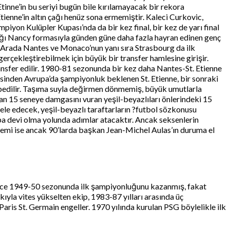
Etinne’in bu seriyi bugün bile kırılamayacak bir rekora
tienne’in altın çağı henüz sona ermemiştir. Kaleci Curkovic,
iyon Kulüpler Kupası’nda da bir kez final, bir kez de yarı final
ığı Nancy formasıyla günden güne daha fazla hayran edinen genç
. Arada Nantes ve Monaco’nun yanı sıra Strasbourg da ilk
erçekleştirebilmek için büyük bir transfer hamlesine girişir.
ransfer edilir. 1980-81 sezonunda bir kez daha Nantes-St. Etienne
isinden Avrupa’da şampiyonluk beklenen St. Etienne, bir sonraki
bedilir. Taşıma suyla değirmen dönmemiş, büyük umutlarla
lan 15 seneye damgasını vuran yeşil-beyazlıları önlerindeki 15
cadele edecek, yeşil-beyazlı taraftarların ?futbol sözkonusu
upa devi olma yolunda adımlar atacaktır. Ancak seksenlerin
mi ise ancak 90’larda başkan Jean-Michel Aulas’ın duruma el
 önce 1949-50 sezonunda ilk şampiyonluğunu kazanmış, fakat
yla vites yükselten ekip, 1983-87 yılları arasında üç
ris St. Germain engeller. 1970 yılında kurulan PSG böylelikle ilk