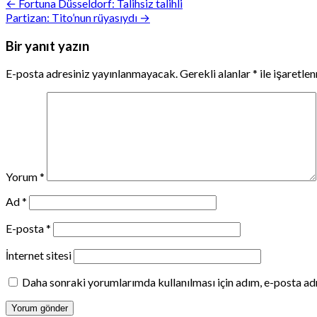
Yazı
← Fortuna Düsseldorf: Talihsiz talihli
Partizan: Tito’nun rüyasıydı →
gezinmesi
Bir yanıt yazın
E-posta adresiniz yayınlanmayacak.
Gerekli alanlar
*
ile işaretle
Yorum
*
Ad
*
E-posta
*
İnternet sitesi
Daha sonraki yorumlarımda kullanılması için adım, e-posta adr