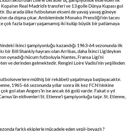
k Kopa’nın Real Madrid’e transferi ve 13 golle Dünya Kupası gol
ktir. Bu arada ülke futbolunun ekseni de yavaş yavaş güneye
nın da dışına çıkar. Ambleminde Monako Prensliği’nin tacını
nce çok fazla başarı yaşamamış iki kulüp büyük bir patlamaya
 tarihindeki ikinci şampiyonluğu kazandığı 1963-64 sezonunda ilk
ı bir Bill Shankly hayranı olan Arribas, daha İkinci Lig’deyken
zon oynadığı hücum futboluyla Nantes, Fransa Ligi’ni
n ve derinden gelmektedir. Rengini Loire Vadisi’nin yeşilinden
r futbolseverlere müthiş bir rekâbeti yaşatmaya başlayacaktır.
tienne, 1965-66 sezonunda yıllar sonra ilk kez FCN’ninkine
ok gol atan Angers’in ise ancak 66 golü vardır. Fakat o yıl
us’ün eldivenleri St. Etienne’i şampiyonluğa taşır. St. Etienne,
 sezonda farklı ekiplerle mücadele eden yeşil-beyazlı ?