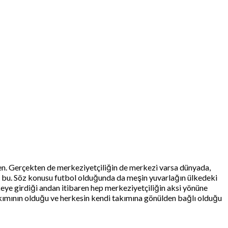
rken. Gerçekten de merkeziyetçiliğin de merkezi varsa dünyada,
dir bu. Söz konusu futbol olduğunda da meşin yuvarlağın ülkedeki
keye girdiği andan itibaren hep merkeziyetçiliğin aksi yönüne
akımının olduğu ve herkesin kendi takımına gönülden bağlı olduğu