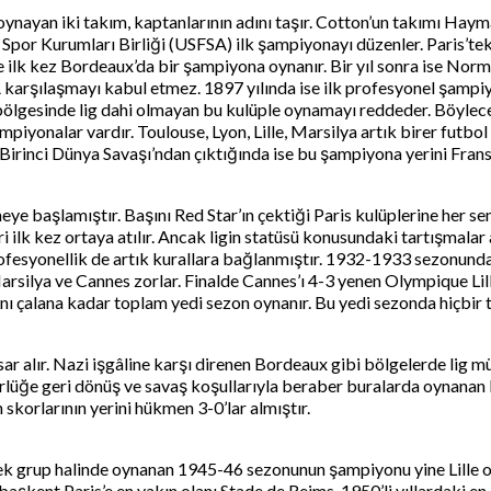
ynayan iki takım, kaptanlarının adını taşır. Cotton’un takımı Hayma
k Spor Kurumları Birliği (USFSA) ilk şampiyonayı düzenler. Paris’te
 ilk kez Bordeaux’da bir şampiyona oynanır. Bir yıl sonra ise Nor
şılaşmayı kabul etmez. 1897 yılında ise ilk profesyonel şampiyon
 bölgesinde lig dahi olmayan bu kulüple oynamayı reddeder. Böylece
ampiyonalar vardır. Toulouse, Lyon, Lille, Marsilya artık birer futb
irinci Dünya Savaşı’ndan çıktığında ise bu şampiyona yerini Frans
ye başlamıştır. Başını Red Star’ın çektiği Paris kulüplerine her 
i ilk kez ortaya atılır. Ancak ligin statüsü konusundaki tartışmalar
esyonellik de artık kurallara bağlanmıştır. 1932-1933 sezonunda çi
n Marsilya ve Cannes zorlar. Finalde Cannes’ı 4-3 yenen Olympique 
sını çalana kadar toplam yedi sezon oynanır. Bu yedi sezonda hiçbir 
sar alır. Nazi işgâline karşı direnen Bordeaux gibi bölgelerde lig 
törlüğe geri dönüş ve savaş koşullarıyla beraber buralarda oynan
korlarının yerini hükmen 3-0’lar almıştır.
 tek grup halinde oynanan 1945-46 sezonunun şampiyonu yine Lille 
şkent Paris’e en yakın olanı Stade de Reims, 1950’li yıllardaki en c