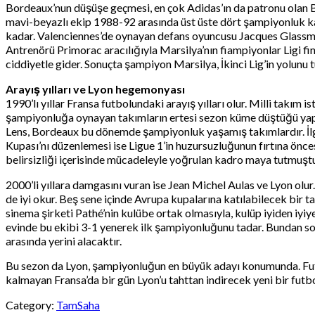
Bordeaux’nun düşüşe geçmesi, en çok Adidas’ın da patronu olan Be
mavi-beyazlı ekip 1988-92 arasında üst üste dört şampiyonluk ka
kadar. Valenciennes’de oynayan defans oyuncusu Jacques Glassman
Antrenörü Primorac aracılığıyla Marsilya’nın fiampiyonlar Ligi fi
ciddiyetle gider. Sonuçta şampiyon Marsilya, İkinci Lig’in yolunu 
Arayış yılları ve Lyon hegemonyası
1990’lı yıllar Fransa futbolundaki arayış yılları olur. Milli takım
şampiyonluğa oynayan takımların ertesi sezon küme düştüğü yapısı
Lens, Bordeaux bu dönemde şampiyonluk yaşamış takımlardır. İlgi
Kupası’nı düzenlemesi ise Ligue 1’in huzursuzluğunun fırtına önce
belirsizliği içerisinde mücadeleyle yoğrulan kadro maya tutmuştu
2000’li yıllara damgasını vuran ise Jean Michel Aulas ve Lyon ol
de iyi okur. Beş sene içinde Avrupa kupalarına katılabilecek bir 
sinema şirketi Pathé’nin kulübe ortak olmasıyla, kulüp iyiden iyi
evinde bu ekibi 3-1 yenerek ilk şampiyonluğunu tadar. Bundan sonr
arasında yerini alacaktır.
Bu sezon da Lyon, şampiyonluğun en büyük adayı konumunda. Fu
kalmayan Fransa’da bir gün Lyon’u tahttan indirecek yeni bir futb
Category:
TamSaha