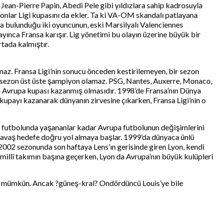
Jean-Pierre Papin, Abedi Pele gibi yıldızlara sahip kadrosuyla
nlar Ligi kupasını da ekler. Ta ki VA-OM skandalı patlayana
a bulunduğu iki oyuncunun, eski Marsilyalı Valenciennes
ayınca Fransa karışır. Lig yönetimi bu olayın üzerine büyük bir
rtada kalmıştır.
ıkmaz. Fransa Ligi’nin sonucu önceden kestirilemeyen, bir sezon
iki sezon üst üste şampiyon olamaz. PSG, Nantes, Auxerre, Monaco,
i Avrupa kupası kazanmış olmasıdır. 1998’de Fransa’nın Dünya
 kupayı kazanarak dünyanın zirvesine çıkarken, Fransa Ligi’nin o
nsa futbolunda yaşananlar kadar Avrupa futbolunun değişimlerini
ş yavaş hedefe doğru yol almaya başlar. 1999’da dünyaca ünlü
1-2002 sezonunda son haftaya Lens’ın gerisinde giren Lyon, kendi
 millî takımın başına geçerken, Lyon da Avrupa’nın büyük kulüpleri
k mümkün. Ancak ?güneş-kral? Ondördüncü Louis’ye bile