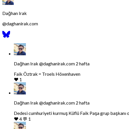
Dağhan Irak
@
daghanirak.com
Bluesky
Profilini
Gor
Bluesky'da
Dağhan
Irak
tarafindan
Dağhan Irak
@daghanirak.com
2 hafta
yazilan
gonderiyi
Faik Öztrak = Troels Höxenhaven
goruntule
❤️
1
Bluesky'da
Dağhan
Irak
tarafindan
Dağhan Irak
@daghanirak.com
2 hafta
yazilan
gonderiyi
Dedesi cumhuriyeti kurmuş Küflü Faik Paşa grup başkanı ol
goruntule
❤️
4
💬
1
Bluesky'da