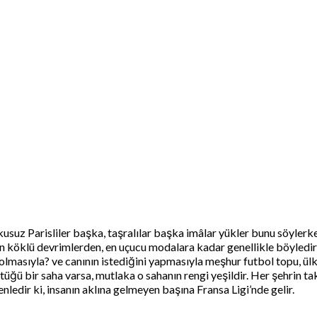
şkusuz Parisliler başka, taşralılar başka imâlar yükler bunu söyle
ır. En köklü devrimlerden, en uçucu modalara kadar genellikle böyle
 olmasıyla? ve canının istediğini yapmasıyla meşhur futbol topu, ül
üğü bir saha varsa, mutlaka o sahanın rengi yeşildir. Her şehrin t
nledir ki, insanın aklına gelmeyen başına Fransa Ligi’nde gelir.