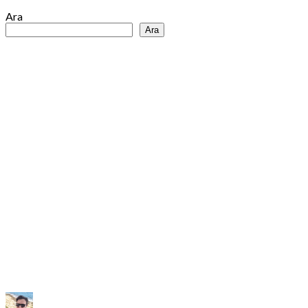
Ara
Ara