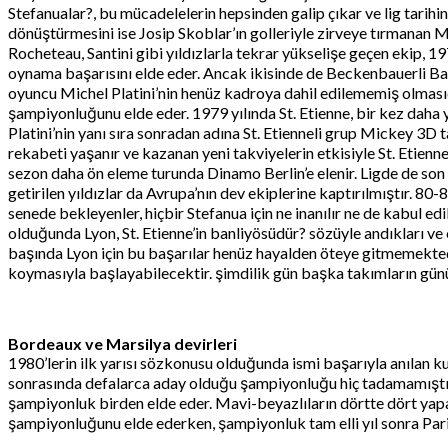
Stefanualar?, bu mücadelelerin hepsinden galip çıkar ve lig tarihin
dönüştürmesini ise Josip Skoblar’ın golleriyle zirveye tırmanan Ma
Rocheteau, Santini gibi yıldızlarla tekrar yükselişe geçen ekip, 
oynama başarısını elde eder. Ancak ikisinde de Beckenbauerli Ba
oyuncu Michel Platini’nin henüz kadroya dahil edilememiş olmasıd
şampiyonluğunu elde eder. 1979 yılında St. Etienne, bir kez daha 
Platini’nin yanı sıra sonradan adına St. Etienneli grup Mickey 3D
rekabeti yaşanır ve kazanan yeni takviyelerin etkisiyle St. Etien
sezon daha ön eleme turunda Dinamo Berlin’e elenir. Ligde de s
getirilen yıldızlar da Avrupa’nın dev ekiplerine kaptırılmıştır. 
senede bekleyenler, hiçbir Stefanua için ne inanılır ne de kabul ed
olduğunda Lyon, St. Etienne’in banliyösüdür? sözüyle andıkları v
başında Lyon için bu başarılar henüz hayalden öteye gitmemekt
koymasıyla başlayabilecektir. şimdilik gün başka takımların gün
Bordeaux ve Marsilya devirleri
1980’lerin ilk yarısı sözkonusu olduğunda ismi başarıyla anıla
sonrasında defalarca aday olduğu şampiyonluğu hiç tadamamıştır. 
şampiyonluk birden elde eder. Mavi-beyazlıların dörtte dört yapa
şampiyonluğunu elde ederken, şampiyonluk tam elli yıl sonra Par