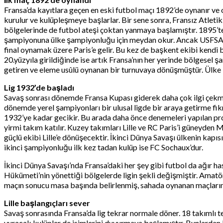
Fransa’da kayıtlara geçen en eski futbol maçı 1892’de oynanır ve o
kurulur ve kulüpleşmeye başlarlar. Bir sene sonra, Fransız Atleti
bölgelerinde de futbol ateşi çoktan yanmaya başlamıştır. 1895’te
şampiyonuna ülke şampiyonluğu için meydan okur. Ancak USFSA kar
final oynamak üzere Paris’e gelir. Bu kez de başkent ekibi kendi
20.yüzyıla girildiğinde ise artık Fransa’nın her yerinde bölgesel ş
getiren ve eleme usûlü oynanan bir turnuvaya dönüşmüştür. Ülke B
Lig 1932’de başladı
Savaş sonrası dönemde Fransa Kupası giderek daha çok ilgi çekme
dönemde yerel şampiyonları bir ulusal ligde bir araya getirme fikr
1932’ye kadar gecikir. Bu arada daha önce denemeleri yapılan prof
yirmi takım katılır. Kuzey takımları Lille ve RC Paris’i güneyde
güçlü ekibi Lille’e dönüşecektir. İkinci Dünya Savaşı ülkenin kapı
ikinci şampiyonluğu ilk kez tadan kulüp ise FC Sochaux’dur.
İkinci Dünya Savaşı’nda Fransa’daki her şey gibi futbol da ağır ha
Hükümeti’nin yönettiği bölgelerde ligin şekli değişmiştir. Ama
maçın sonucu masa başında belirlenmiş, sahada oynanan maçların s
Lille başlangıçları sever
Savaş sonrasında Fransa’da lig tekrar normale döner. 18 takımlı
vuracak kulüpler de isimlerini duyurmaya başlamıştır. Bunlardan ba