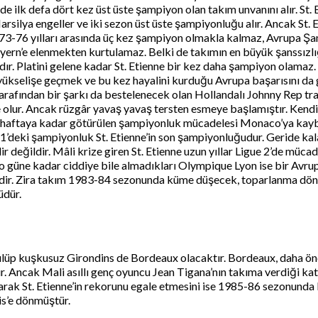
de ilk defa dört kez üst üste şampiyon olan takım unvanını alır. St. 
rsilya engeller ve iki sezon üst üste şampiyonluğu alır. Ancak St. E
1973-76 yılları arasında üç kez şampiyon olmakla kalmaz, Avrupa Şamp
yern’e elenmekten kurtulamaz. Belki de takımın en büyük şanssızl
ır. Platini gelene kadar St. Etienne bir kez daha şampiyon olamaz
yükselişe geçmek ve bu kez hayalini kurduğu Avrupa başarısını da g
 tarafından bir şarkı da bestelenecek olan Hollandalı Johnny Rep t
ne olur. Ancak rüzgâr yavaş yavaş tersten esmeye başlamıştır. Kend
on haftaya kadar götürülen şampiyonluk mücadelesi Monaco’ya kay
80-81’deki şampiyonluk St. Etienne’in son şampiyonluğudur. Geride ka
ilir değildir. Mâli krize giren St. Etienne uzun yıllar Ligue 2’de mü
e o güne kadar ciddiye bile almadıkları Olympique Lyon ise bir Avr
edir. Zira takım 1983-84 sezonunda küme düşecek, toparlanma döne
üdür.
n kulüp kuşkusuz Girondins de Bordeaux olacaktır. Bordeaux, daha
Ancak Mali asıllı genç oyuncu Jean Tigana’nın takıma verdiği katkı
rak St. Etienne’in rekorunu egale etmesini ise 1985-86 sezonunda Pa
is’e dönmüştür.