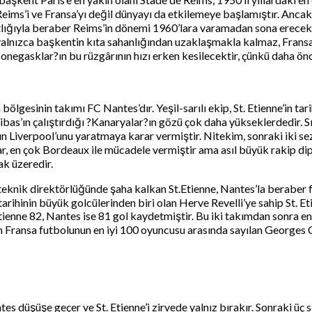
Reims’i ve Fransa’yı değil dünyayı da etkilemeye başlamıştır. Anca
katlığıyla beraber Reims’in dönemi 1960’lara varamadan sona erece
nızca başkentin kıta sahanlığından uzaklaşmakla kalmaz, Fransa’
onegasklar?ın bu rüzgârının hızı erken kesilecektir, çünkü daha ö
a bölgesinin takımı FC Nantes’dır. Yeşil-sarılı ekip, St. Etienne’in
ibas’ın çalıştırdığı ?Kanaryalar?ın gözü çok daha yükseklerdedir. Sık
 Liverpool’unu yaratmaya karar vermiştir. Nitekim, sonraki iki se
n çok Bordeaux ile mücadele vermiştir ama asıl büyük rakip dipte
ak üzeredir.
ın teknik direktörlüğünde şaha kalkan St.Etienne, Nantes’la berabe
rihinin büyük golcülerinden biri olan Herve Revelli’ye sahip St. E
enne 82, Nantes ise 81 gol kaydetmiştir. Bu iki takımdan sonra en ç
ransa futbolunun en iyi 100 oyuncusu arasında sayılan Georges Carn
tes düşüşe geçer ve St. Etienne’i zirvede yalnız bırakır. Sonraki üç