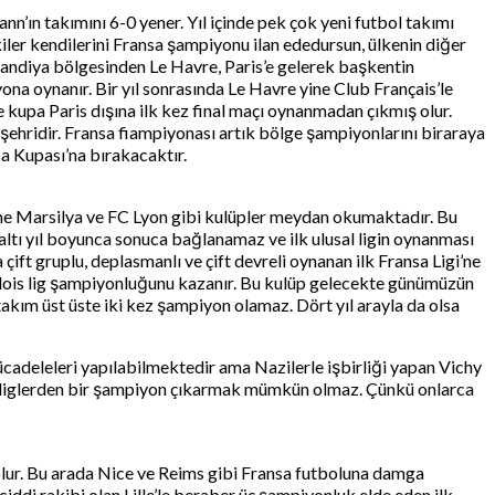
nn’ın takımını 6-0 yener. Yıl içinde pek çok yeni futbol takımı
kiler kendilerini Fransa şampiyonu ilan ededursun, ülkenin diğer
mandiya bölgesinden Le Havre, Paris’e gelerek başkentin
a oynanır. Bir yıl sonrasında Le Havre yine Club Français’le
 kupa Paris dışına ilk kez final maçı oynanmadan çıkmış olur.
ol şehridir. Fransa fiampiyonası artık bölge şampiyonlarını biraraya
a Kupası’na bırakacaktır.
sene Marsilya ve FC Lyon gibi kulüpler meydan okumaktadır. Bu
 altı yıl boyunca sonuca bağlanamaz ve ilk ulusal ligin oynanması
ft gruplu, deplasmanlı ve çift devreli oynanan ilk Fransa Ligi’ne
Lillois lig şampiyonluğunu kazanır. Bu kulüp gelecekte günümüzün
takım üst üste iki kez şampiyon olamaz. Dört yıl arayla da olsa
mücadeleleri yapılabilmektedir ama Nazilerle işbirliği yapan Vichy
an liglerden bir şampiyon çıkarmak mümkün olmaz. Çünkü onlarca
olur. Bu arada Nice ve Reims gibi Fransa futboluna damga
iddi rakibi olan Lille’le beraber üç şampiyonluk elde eden ilk