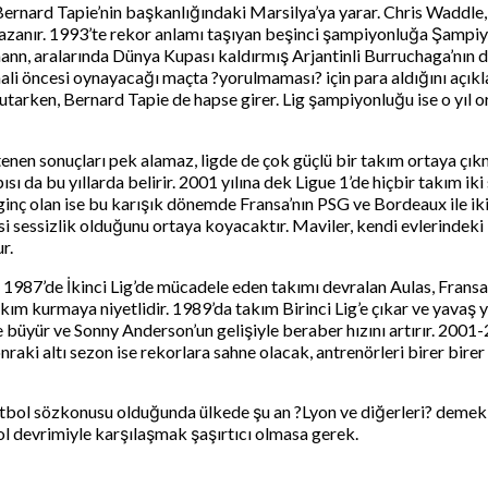
rnard Tapie’nin başkanlığındaki Marsilya’ya yarar. Chris Waddle, 
zanır. 1993’te rekor anlamı taşıyan beşinci şampiyonluğa Şampiyo
n, aralarında Dünya Kupası kaldırmış Arjantinli Burruchaga’nın d
nali öncesi oynayacağı maçta ?yorulmaması? için para aldığını açıkl
tutarken, Bernard Tapie de hapse girer. Lig şampiyonluğu ise o yıl o
 istenen sonuçları pek alamaz, ligde de çok güçlü bir takım ortaya ç
 da bu yıllarda belirir. 2001 yılına dek Ligue 1’de hiçbir takım 
nç olan ise bu karışık dönemde Fransa’nın PSG ve Bordeaux ile ik
si sessizlik olduğunu ortaya koyacaktır. Maviler, kendi evlerindeki
r.
ur. 1987’de İkinci Lig’de mücadele eden takımı devralan Aulas, Fra
takım kurmaya niyetlidir. 1989’da takım Birinci Lig’e çıkar ve yava
ye büyür ve Sonny Anderson’un gelişiyle beraber hızını artırır. 200
aki altı sezon ise rekorlara sahne olacak, antrenörleri birer birer
tbol sözkonusu olduğunda ülkede şu an ?Lyon ve diğerleri? deme
ol devrimiyle karşılaşmak şaşırtıcı olmasa gerek.