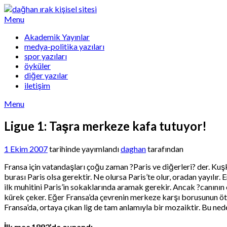
Skip
to
Menu
content
Akademik Yayınlar
medya-politika yazıları
spor yazıları
öyküler
diğer yazılar
iletişim
Menu
Ligue 1: Taşra merkeze kafa tutuyor!
1 Ekim 2007
tarihinde yayımlandı
daghan
tarafından
Fransa için vatandaşları çoğu zaman ?Paris ve diğerleri? der. Ku
burası Paris olsa gerektir. Ne olursa Paris’te olur, oradan yayıl
ilk muhitini Paris’in sokaklarında aramak gerekir. Ancak ?canının
kürek çeker. Eğer Fransa’da çevrenin merkeze karşı borusunun ött
Fransa’da, ortaya çıkan lig de tam anlamıyla bir mozaiktir. Bu nede
İlk maç 1892’de oynandı