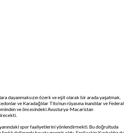
ıklara dayanmaksızın özerk ve eşit olarak bir arada yaşatmak.
kedonlar ve Karadağlılar Tito’nun rüyasına inandılar ve Federal
öneminden ve öncesindeki Avusturya-Macaristan
irecekti.
 yanındaki spor faaliyetlerini yönlendirmekti. Bu doğrultuda
arklı dallarında hayata geçmiş oldu. Ezeli rakip Kızılyıldız da