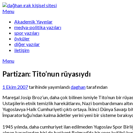
Skip
to
Menu
content
Akademik Yayınlar
medya-politika yazıları
spor yazıları
öyküler
diğer yazılar
iletişim
Menu
Partizan: Tito’nun rüyasıydı
1 Ekim 2007
tarihinde yayımlandı
daghan
tarafından
Mareşal Josip Broz’un, daha çok bilinen ismiyle Tito’nun bir rüya
Ustaşilerin etnik temizlik harekâtlarını, Nazi bombardımanı altın
Yugoslavya Halk Cumhuriyeti çıktı ortaya. İkinci Dünya Savaşı 
İmparatorluğu’ndan kalma âdetler yerini yeni bir sisteme bırakıyor
1945 yılında, daha cumhuriyet ilan edilmeden Yugoslav Spor Birliğ
alınan kararlardan biri de başkent Belgrad’da bir spor kulübü kurm