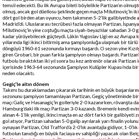
temsil edecekti. Bu ilk Avrupa bileti böylelikle Partizan’ın olmuş
olmuş, ancak gol düellosu şeklinde geçen maçta Milutinoviç’in iki
dört gol birden atan oyuncu, hem takımının 5-2’lik galibiyetinde 
Madrid’di. Uluslararası tecrübesi fazla olmayan Partizan, İspanya
Milutinoviç’in yine coştuğu maçta siyah-beyazlılar sahadan 3-0 ga
kadar yürüyebilecek güçteydi. Lâkin Yugoslav Ligi en az Avrupa k
yıllarında ligi ikinci bitirmiş ama şampiyonluğa ulaşmak bir tür
döngüyü 1960-61 sezonunda kırmayı başardı. O sezon yine Kızıly
giren Grobari, bir puan farkla şampiyon olmayı başardı. Partizan’ı
futbolu bıraktıktan iki yıl sonra bu kez antrenör olarak Partizan
içerisinde 1963-64 sezonunda Şampiyon Kulüpler Kupası’nda bir 
neden olacaktı.
Gegiç’le altın dönem
Takımı bu duraklamadan çıkararak tarihinin en büyük başarıların
sezonunu şampiyon tamamlayan Partizan, Gegiç yönetiminde bir ke
maçı Galiç ve Hasanagiç’in golleriyle 2-0 kazanırken, rövanşta da
Hamburg’daki ilk maçı Partizan 3-0 kazandı. Bremen’e kendi evin
alınan 4-1’lik yenilgi, ikinci maçta en az dört farklı bir galibiye
gol atıyor, Partizan sahadan 5-0 galip ayrılarak yarı finalin yolu
oynayan Partizan, Old Trafford’a 2-0’lık avantajla gidiyor, 1-0’lı
futbolun tanıdığı en büyük faciaya ev sahipliği yapacak olan Bel