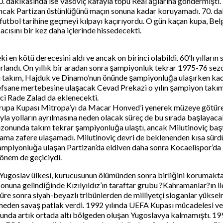
n 10. dakikasında ise Vasoviç kafayla topu Real ağlarına göndermişt
 Ancak Partizan üstünlüğünü maçın sonuna kadar koruyamadı. 70. dak
utbol tarihine geçmeyi kılpayı kaçırıyordu. O gün kaçan kupa, Belgra
 acısını bir kez daha içlerinde hissedecekti.
n kötü derecesini aldı ve ancak on birinci olabildi. 60’lı yılların 
orlandı. On yıllık bir aradan sonra şampiyonluk tekrar 1975-76 se
ı takım, Hajduk ve Dinamo’nun önünde şampiyonluğa ulaşırken kadr
sane mertebesine ulaşacak Cevad Prekazi o yılın şampiyon takımını
ci Rade Zalad da eklenecekti.
Avrupa Kupası Mitropa’yı da Macar Honved’i yenerek müzeye götürec
yolların ayrılmasına neden olacak süreç de bu sırada başlayacaktı.
ezonunda takım tekrar şampiyonluğa ulaştı, ancak Milutinoviç başt
r ama zafere ulaşamadı. Milutinoviç devri de beklenenden kısa sü
e şampiyonluğa ulaşan Partizan’da eldiven daha sonra Kocaelispor’d
önem de geçiciydi.
i. Yugoslav ülkesi, kurucusunun ölümünden sonra birliğini korumak
onuna gelindiğinde Kızılyıldız’ın taraftar grubu ?Kahramanlar?ın lide
üre sonra siyah-beyazlı tribünlerden de milliyetçi sloganlar yükse
meden savaş patlak verdi. 1992 yılında UEFA Kupası mücadelesi ver
unda artık ortada altı bölgeden oluşan Yugoslavya kalmamıştı. 1