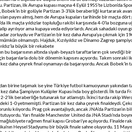
tu. Partizan, ilk Avrupa kupası maçına 4 Eylül 1955’te Lizbon’da Sp
, Bobek’in bir golüyle Partizan 3-3’lük beraberliği kurtararak ava
aslan payını almış, hem de Avrupa kupaları tarihinde bir maçta dört
’da ilk maçta yıldızlar topluluğu rakibi karşısında 4-0’la bozguna 
lip ayrılıyor ama kupaya veda ediyorlardı. Ancak sahadaki oyun gös
adar zorluydu ve Partizan’ın bir kez daha Avrupa’ya çıkmak için 1
lü mümkün olmamıştı. Hajduk, Kızılyıldız ve Dinamo Zagrep şampiyo
ıldız’la büyük bir rekabete
n bu başarısının altında siyah-beyazlı taraftarların çok sevdiği bir
 için başarılarla dolu bir dönemin kapısını açıyordu. Takım sonraki
kez daha çeyrek final oynamayı da başarıyordu. Ancak Bobek’in ta
dan birine taşımak ise yine Türkiye futbol kamuoyunun yakından ta
z daha Şampiyon Kulüpler Kupası’nda boy gösterdi. İlk turda Frans
 2-2’lik beraberliğe tutunarak tur atlamıştı. İkinci turda rakip W
deki 1-0 yetmemişti. Partizan bir kez daha çeyrek finaldeydi. Çe
ti zorunlu kılıyordu. Prag çok avantajlıydı, ancak JNA’da Partizan’ın
nu tutuyordu. Yarı finalde Manchester United da JNA Stadı’nda boynu
k mağlubiyete rağmen final kapısı Grobari’ye açılıyordu. Finalde raki
çika’nın Heysel Stadyumu bir büyük finale sahne oluyordu. 11 Mayı