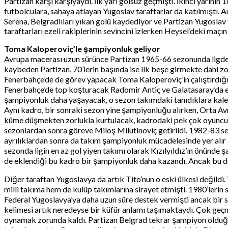
Partizan karşı karşıyaydı. İlk yarı golsüz geçmişti. İkinci yarını
futbolculara, sahaya atlayan Yugoslav taraftarlar da katılmıştı.
Serena, Belgradlıları yıkan golü kaydediyor ve Partizan Yugoslav f
taraftarları ezeli rakiplerinin sevincini izlerken Heysel’deki maçın
Toma Kaloperoviç’le şampiyonluk geliyor
Avrupa macerası uzun sürünce Partizan 1965-66 sezonunda ligdeki e
kaybeden Partizan, 70’lerin başında ise ilk beşe girmekte dahi z
Fenerbahçe’de de görev yapacak Toma Kaloperoviç’in çalıştırdığ
Fenerbahçe’de top koşturacak Radomir Antiç ve Galatasaray’da ef
şampiyonluk daha yaşayacak, o sezon takımdaki tanıdıklara kale
Aynı kadro, bir sonraki sezon yine şampiyonluğu alırken, Orta 
küme düşmekten zorlukla kurtulacak, kadrodaki pek çok oyuncuyla 
sezonlardan sonra göreve Miloş Milutinoviç getirildi. 1982-83 s
ayrılıklardan sonra da takım şampiyonluk mücadelesinde yer alı
sezonda ligin en az gol yiyen takımı olarak Kızılyıldız’ın önünd
de eklendiği bu kadro bir şampiyonluk daha kazandı. Ancak bu d
Diğer taraftan Yugoslavya da artık Tito’nun o eski ülkesi değild
milli takıma hem de kulüp takımlarına sirayet etmişti. 1980’lerin s
Federal Yugoslavya’ya daha uzun süre destek vermişti ancak bir s
kelimesi artık neredeyse bir küfür anlamı taşımaktaydı. Çok geç
oynamak zorunda kaldı. Partizan Belgrad tekrar şampiyon olduğ