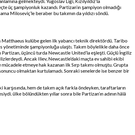
nlamına gelmekteydi. Yugoslav Ligi, Kızılyıldız’la
eçte üç şampiyonluk kazandı. Partizan’ın şampiyon olmadığı
 ama Miloseviç’le beraber bu takımın da yıldızı söndü.
en Matthaeus kulübe gelen ilk yabancı teknik direktördü. Taribo
eus yönetiminde şampiyonluğa ulaştı. Takım böylelikle daha önce
 Partizan, üçüncü turda Newcastle United’la eşleşti. Güçlü İngiliz
lizlerdeydi. Ancak Iliev, Newcastle’daki maçta ev sahibi ekibi
nde mücadele etmeye hak kazanan ilk Sırp takımı olmuştu. Grupta
 sonuncu olmaktan kurtulamadı. Sonraki senelerde ise benzer bir
i karşısında, hem de takım açık farkla öndeyken, taraftarların
iydi. ülke bölündükten yıllar sonra bile Partizan’ın adının hâlâ