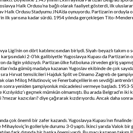
goslavya Halk Ordusu’na bağlı olarak faaliyet gösterdi, ilk ulusla
Halk Ordusu Stadyumu JNA’da oynuyordu. Partizan’ın orduyla olan
rin ilk yarısına kadar sürdü. 1954 yılında gerçekleşen Tito-Mendere
a Ligi’nin on dört katılımcısından biriydi. Siyah-beyazlı takım o s
rşısındaki 2-0’lık galibiyetle Yugoslavya Kupası da Partizan’ın o
n da ligin yıldızıydı. Partizan ülke futboluna zirveden giriş yap
ları’nda gümüş madalya kazanan Yugoslav ekibinde de çok sayıda Par
n yanı sıra Hırvat temsilcileri Hajduk Split ve Dinamo Zagreb de 
k olan Miloş Milutinoviç ve Fenerbahçelilerin en sevdiği antrenö
adan sonra yeniden şampiyonluk mücadelesi vermeye başladı. 1953-
 Kızılyıldız’ı geçmek mümkün olmamıştı. Bu arada Belgrad’ın iki kul
ani ?mezar kazıcıları? diye çağırarak kızdırıyordu. Ancak daha sonra
çok önemli bir zafer kazandı. Yugoslavya Kupası’nın finalinde Par
Mihayloviç’in golleriyle durumu 3-0 yaptı. İkinci yarıda Valok bir 
 atılan fark dışında bir başka önemi vardı. Bu maçı kazanan takım