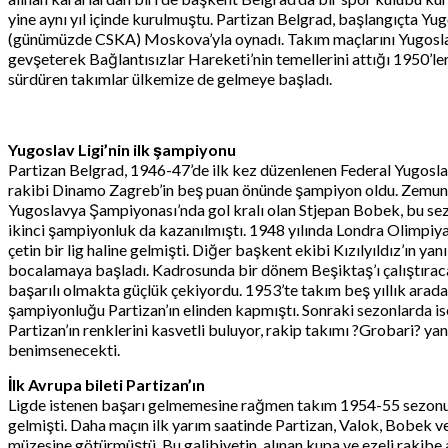
yine aynı yıl içinde kurulmuştu. Partizan Belgrad, başlangıçta Yu
(günümüzde CSKA) Moskova’yla oynadı. Takım maçlarını Yugoslav 
gevşeterek Bağlantısızlar Hareketi’nin temellerini attığı 1950’le
sürdüren takımlar ülkemize de gelmeye başladı.
Yugoslav Ligi’nin ilk şampiyonu
Partizan Belgrad, 1946-47’de ilk kez düzenlenen Federal Yugoslavy
rakibi Dinamo Zagreb’in beş puan önünde şampiyon oldu. Zemun ka
Yugoslavya Şampiyonası’nda gol kralı olan Stjepan Bobek, bu sezo
ikinci şampiyonluk da kazanılmıştı. 1948 yılında Londra Olimpiyat
çetin bir lig haline gelmişti. Diğer başkent ekibi Kızılyıldız’ı
bocalamaya başladı. Kadrosunda bir dönem Beşiktaş’ı çalıştıraca
başarılı olmakta güçlük çekiyordu. 1953’te takım beş yıllık ar
şampiyonluğu Partizan’ın elinden kapmıştı. Sonraki sezonlarda ise
Partizan’ın renklerini kasvetli buluyor, rakip takımı ?Grobari? y
benimsenecekti.
İlk Avrupa bileti Partizan’ın
Ligde istenen başarı gelmemesine rağmen takım 1954-55 sezonunda 
gelmişti. Daha maçın ilk yarım saatinde Partizan, Valok, Bobek ve 
müzesine götürmüştü. Bu galibiyetin, alınan kupa ve ezeli rakibe