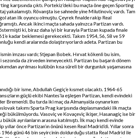
orting karşısında çıktı. Portekiz’deki bu maçta öne geçen Sporting
ntaj yakalamıştı. Rövanşta ise sahnede yine Milutinoviç vardı. Tam
 gol atan ilk oyuncu olmuştu. Çeyrek finalde rakip Real
uğramıştı. Ancak ikinci maçta sahada yalnızca Partizan vardı.
termişti ki, biraz daha iyi bir kurayla Partizan kupada finale
961’e kadar beklemesi gerekecekti. Takım 1954, 56, 58 ve 59
nluğu kendi aralarında dolaştırıyorlardı adeta. Partizan bu
 ismin imzası vardı; Stjepan Bobek. Hırvat kökenli bu isim,
 iki sezonda da zirveden inmeyecekti. Partizan bu başarılı dönem
kımdan ayrılması kulübün kısa süreli bir durgunluk yaşamasına
nıdığı bir isme, Abdullah Gegiç’e kısmet olacaktı. 1964-65
ızların güçlü ekibi Nantes’la eşleşen Partizan, kendi evindeki
erder Bremen’di. Bu turda iki maç da Almanya’da oynanırken
koslovak takımı Sparta Prag karşısında deplasmandaki ilk maçta
 bileği bükülmüyordu. Vasoviç ve Kovaçeviç ikişer, Hasanagiç ise bir
 bükük ayrılanların arasına katılmıştı. İlk maçı kendi evinde
p yıllar önce Partizan’ın önünü kesen Real Madrid’di. Yıllar sonra
s 1966 günü 46 bin seyircinin doldurduğu statta Real Madrid ile