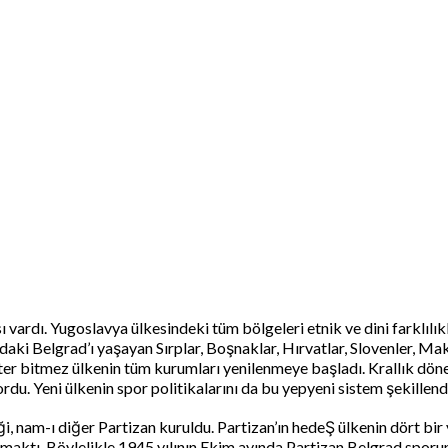
sı vardı. Yugoslavya ülkesindeki tüm bölgeleri etnik ve dini farklıl
daki Belgrad’ı yaşayan Sırplar, Boşnaklar, Hırvatlar, Slovenler, Ma
biter bitmez ülkenin tüm kurumları yenilenmeye başladı. Krallık d
du. Yeni ülkenin spor politikalarını da bu yepyeni sistem şekillend
i, nam-ı diğer Partizan kuruldu. Partizan’ın hedeŞ ülkenin dört bir
aktı. Böylelikle 1945 yılının Ekim ayında Partizan Belgrad sporun f