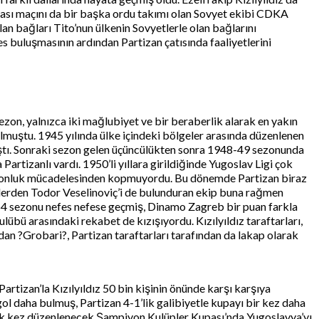
rarası maçını da bir başka ordu takımı olan Sovyet ekibi CDKA
 bağları Tito’nun ülkenin Sovyetlerle olan bağlarını
s buluşmasının ardından Partizan çatısında faaliyetlerini
ezon, yalnızca iki mağlubiyet ve bir beraberlik alarak en yakın
lmuştu. 1945 yılında ülke içindeki bölgeler arasında düzenlenen
mıştı. Sonraki sezon gelen üçüncülükten sonra 1948-49 sezonunda
tizanlı vardı. 1950’li yıllara girildiğinde Yugoslav Ligi çok
şampiyonluk mücadelesinden kopmuyordu. Bu dönemde Partizan biraz
rlerden Todor Veselinoviç’i de bulunduran ekip buna rağmen
54 sezonu nefes nefese geçmiş, Dinamo Zagreb bir puan farkla
übü arasındaki rekabet de kızışıyordu. Kızılyıldız taraftarları,
dan ?Grobari?, Partizan taraftarları tarafından da lakap olarak
tizan’la Kızılyıldız 50 bin kişinin önünde karşı karşıya
gol daha bulmuş, Partizan 4-1’lik galibiyetle kupayı bir kez daha
 ilk kez düzenlenecek Şampiyon Kulüpler Kupası’nda Yugoslavya’yı