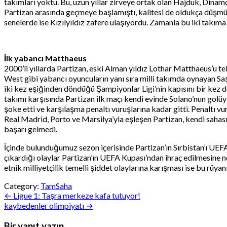
takımları yoktu. Bu, uzun yıllar zirveye ortak olan Hajduk, Dinam
Partizan arasında geçmeye başlamıştı, kalitesi de oldukça düşmü
senelerde ise Kızılyıldız zafere ulaşıyordu. Zamanla bu iki takım
İlk yabancı Matthaeus
2000’li yıllarda Partizan, eski Alman yıldız Lothar Matthaeus’u t
West gibi yabancı oyuncuların yanı sıra milli takımda oynayan Sa
iki kez eşiğinden döndüğü Şampiyonlar Ligi’nin kapısını bir kez da
takımı karşısında Partizan ilk maçı kendi evinde Solano’nun golüyl
şoke etti ve karşılaşma penaltı vuruşlarına kadar gitti. Penaltı 
Real Madrid, Porto ve Marsilya’yla eşleşen Partizan, kendi sahas
başarı gelmedi.
İçinde bulunduğumuz sezon içerisinde Partizan’ın Sırbistan’ı UEF
çıkardığı olaylar Partizan’ın UEFA Kupası’ndan ihraç edilmesine ne
etnik milliyetçilik temelli şiddet olaylarına karışması ise bu rüy
Category:
TamSaha
Yazı
← Ligue 1: Taşra merkeze kafa tutuyor!
kaybedenler olimpiyatı →
gezinmesi
Bir yanıt yazın