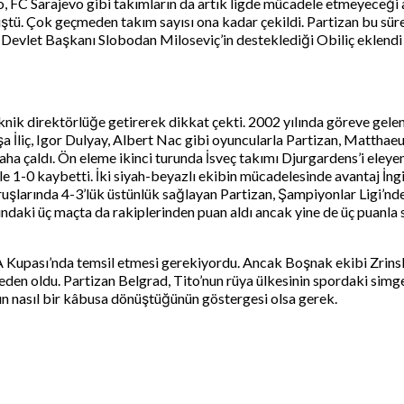
o, FC Sarajevo gibi takımların da artık ligde mücadele etmeyeceği a
ştü. Çok geçmeden takım sayısı ona kadar çekildi. Partizan bu sür
a Devlet Başkanı Slobodan Miloseviç’in desteklediği Obiliç eklendi
eknik direktörlüğe getirerek dikkat çekti. 2002 yılında göreve gel
şa İliç, Igor Dulyay, Albert Nac gibi oyuncularla Partizan, Mattha
ha çaldı. Ön eleme ikinci turunda İsveç takımı Djurgardens’i eleyen
e 1-0 kaybetti. İki siyah-beyazlı ekibin mücadelesinde avantaj İngi
vuruşlarında 4-3’lük üstünlük sağlayan Partizan, Şampiyonlar Ligi’
ındaki üç maçta da rakiplerinden puan aldı ancak yine de üç puanla
A Kupası’nda temsil etmesi gerekiyordu. Ancak Boşnak ekibi Zrinsk
den oldu. Partizan Belgrad, Tito’nun rüya ülkesinin spordaki simges
anın nasıl bir kâbusa dönüştüğünün göstergesi olsa gerek.