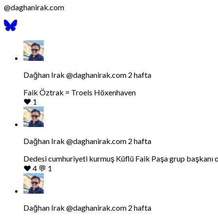
@
daghanirak.com
Bluesky
Profilini
Gor
Bluesky'da
Dağhan
Irak
tarafindan
Dağhan Irak
@daghanirak.com
2 hafta
yazilan
gonderiyi
Faik Öztrak = Troels Höxenhaven
goruntule
❤️
1
Bluesky'da
Dağhan
Irak
tarafindan
Dağhan Irak
@daghanirak.com
2 hafta
yazilan
gonderiyi
Dedesi cumhuriyeti kurmuş Küflü Faik Paşa grup başkanı ol
goruntule
❤️
4
💬
1
Bluesky'da
Dağhan
Irak
tarafindan
Dağhan Irak
@daghanirak.com
2 hafta
yazilan