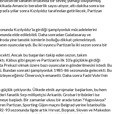
i. Brüksel’de sahanın ortasında bir sevinç yumağı oluşturmuş
ikada Amancio beraberlik sayısı atıyor, altı dakika sonra ise
d’a yıllar sonra Kızılyıldız tarafından getirilecek, Partizan
sonunda Kızılyıldız’la girdiği şampiyonluk mücadelelerini
zonunda elde edilebildi. Daha sonradan Galatasaray ve
oda yine tanıdık isimlerin bolluğu dikkat çekmekteydi.
n oyuncularıydı. Bu iki oyuncu Partizan’la iki sezon sonra bir
ekti. Ancak bu başarıları takip eden sezon, takım
 Kâbus gibi geçen ve Partizan’ın ilk 10’a güçlükle girdiği
a Prekazi olmak üzere bazı oyuncuların gönderilmesini istedi. Bu
rdü. Bundan sonraki şampiyonluk 1985-86 sezonunda gelecekti. Bu
a izleyeceğimiz Ömeroviç’e emanetti. Daha sonra Fadıl Vokri’nin
ta güçlük çekiyordu. Ülkede etnik ayrışmalar başlarken, bu hem
ri fanatik Sırp milliyetçisi Arkan’dı. Grobari tribünleri ise
lmeye başladı. Bir zamanlar ulusu bir arada tutan ?Yugoslavya?
en Partizan, Sporting Gijon maçını Belgrad yerine İstanbul’da
992-93 sezonunda ligde artık Hırvat, Boşnak, Sloven ve Makedon