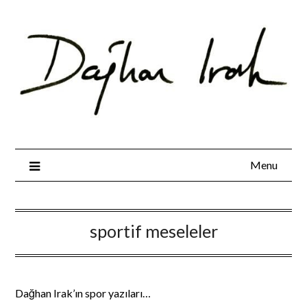
Skip
to
content
Menu
sportif meseleler
Dağhan Irak’ın spor yazıları…