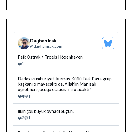
Dağhan Irak
Bluesky
@
daghanirak.com
Profilini
Gor
Bluesky'da
Faik Öztrak = Troels Höxenhaven
Dağhan
❤️
1
Irak
tarafindan
yazilan
Bluesky'da
Dedesi cumhuriyeti kurmuş Küflü Faik Paşa grup
gonderiyi
Dağhan
başkanı olmayacaktı da, Allah'ın Manisalı
goruntule
Irak
öğretmen çocuğu eczacısı mı olacaktı?
tarafindan
❤️
💬
4
1
yazilan
gonderiyi
goruntule
Bluesky'da
İlkin çok büyük oynadı bugün.
Dağhan
❤️
💬
2
1
Irak
tarafindan
yazilan